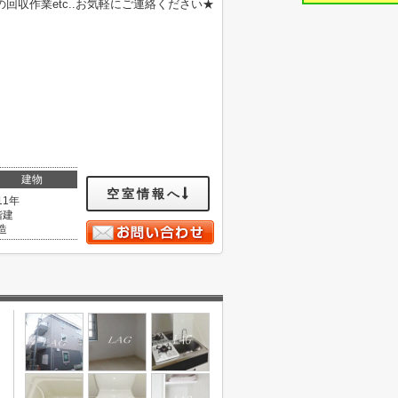
収作業etc..お気軽にご連絡ください★
建物
空室情報へ
11年
階建
造