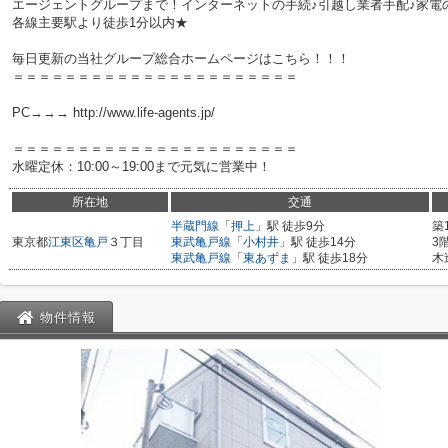
エージェントグループまで！インターネットの手続♪引越し業者手配♪家電の回
各線主要駅より徒歩1分以内★
毎日更新の当社グループ総合ホームページはこちら！！！
＝＝＝＝＝＝＝＝＝＝＝＝＝＝＝＝＝＝＝＝＝＝
PC→→→ http://www.life-agents.jp/
＝＝＝＝＝＝＝＝＝＝＝＝＝＝＝＝＝＝＝＝＝＝
水曜定休：10:00～19:00まで元気に営業中！
所在地
交通
半蔵門線
「
押上
」駅 徒歩9分
築
東京都
江東区
亀戸
３丁目
東武亀戸線
「
小村井
」駅 徒歩14分
3
東武亀戸線
「
東あずま
」駅 徒歩18分
木
物件情報