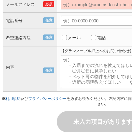
メールアドレス
必須
電話番号
任意
メール
電話
希望連絡方法
任意
【グランノーブル押上へのお問い合わせ
内容
任意
※
利用規約
及び
プライバシーポリシー
を必ずお読みください。左記内容に同
さい。
未入力項目がありま