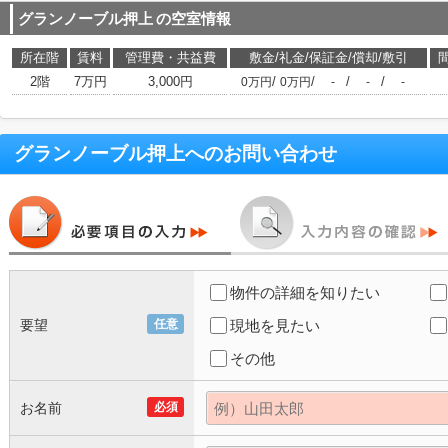
グランノーブル押上
の空室情報
所在階
賃料
管理費・共益費
敷金/礼金/保証金/償却/敷引
2階
7万円
3,000円
/
/
/
/
0万円
0万円
-
-
-
グランノーブル押上
へのお問い合わせ
物件の詳細を知りたい
要望
任意
現地を見たい
その他
お名前
必須