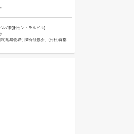
＝
ビル7階(旧セントラルビル)
号
都宅地建物取引業保証協会、(公社)首都