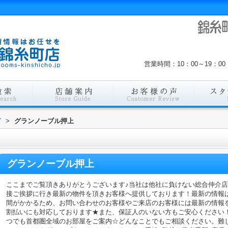
営業時間：10：00～19：
グ
>
グランノーブル押上
グランノーブル押上
ここまでご覧頂きありがとうございます♪当社は他社に負けない総合仲介
接ご挨拶に行き最新の物件を頂きお客様へ提供しております！最新の情報
間がかかるため、お問い合わせのお客様やご来店のお客様には最新の情報
割払いにも対応しております★また、保証人のいない方もご安心ください
つでも首都圏全域のお部屋をご案内☆どんなことでもご相談ください。難