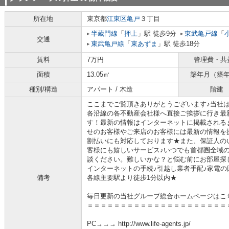
所在地
東京都
江東区
亀戸
３丁目
半蔵門線
「
押上
」駅 徒歩9分
東武亀戸線
「
交通
東武亀戸線
「
東あずま
」駅 徒歩18分
賃料
7万円
管理費・共
面積
13.05㎡
築年月（築
種別/構造
アパート / 木造
階建
ここまでご覧頂きありがとうございます♪当社
各沿線の各不動産会社様へ直接ご挨拶に行き最
す！最新の情報はインターネットに掲載される
せのお客様やご来店のお客様には最新の情報を
割払いにも対応しております★また、保証人の
客様にも嬉しいサービス♪いつでも首都圏全域
談ください。難しいかな？と悩む前にお部屋探
インターネットの手続♪引越し業者手配♪家電の回
備考
各線主要駅より徒歩1分以内★
毎日更新の当社グループ総合ホームページはこ
＝＝＝＝＝＝＝＝＝＝＝＝＝＝＝＝＝＝＝＝＝
PC→→→ http://www.life-agents.jp/