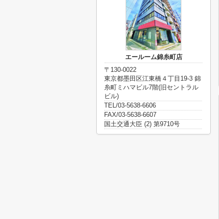
エールーム錦糸町店
〒130-0022
東京都墨田区江東橋４丁目19-3 錦
糸町ミハマビル7階(旧セントラル
ビル)
TEL/03-5638-6606
FAX/03-5638-6607
国土交通大臣 (2) 第9710号