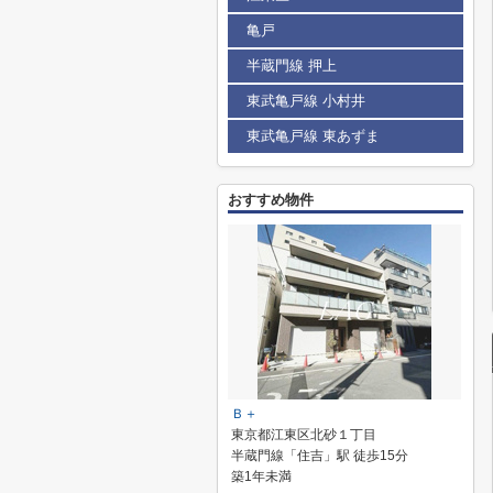
亀戸
半蔵門線 押上
東武亀戸線 小村井
東武亀戸線 東あずま
おすすめ物件
Ｂ＋
東京都江東区北砂１丁目
半蔵門線「住吉」駅 徒歩15分
築1年未満