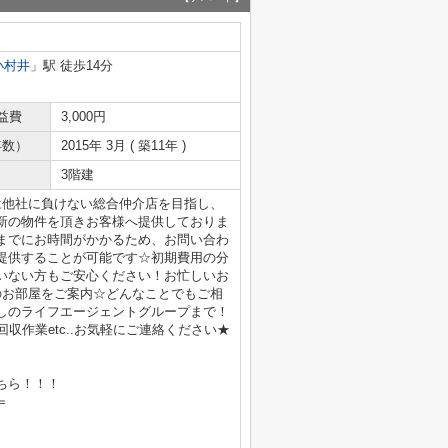
小村井
」駅 徒歩14分
益費
3,000円
年数）
2015年 3月 ( 築11年 )
3階建
は他社に負けない総合仲介店を目指し、
新の物件を頂きお客様へ提供しておりま
までにお時間がかかるため、お問い合わ
提供することが可能です☆初期費用の分
いない方もご安心ください！お忙しいお
のお部屋をご案内☆どんなことでもご相
しのライフエージェントグループまで！
収作業etc..お気軽にご連絡ください★
ちら！！！
＝