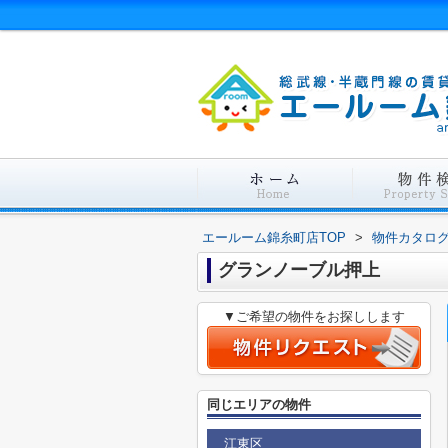
エールーム錦糸町店TOP
>
物件カタロ
グランノーブル押上
▼ご希望の物件をお探しします
同じエリアの物件
江東区