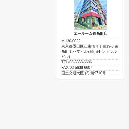
エールーム錦糸町店
〒130-0022
東京都墨田区江東橋４丁目19-3 錦
糸町ミハマビル7階(旧セントラル
ビル)
TEL/03-5638-6606
FAX/03-5638-6607
国土交通大臣 (2) 第9710号