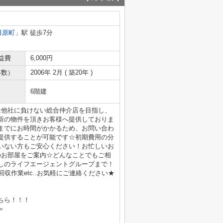
田原町
」駅 徒歩7分
益費
6,000円
年数）
2006年 2月 ( 築20年 )
6階建
は他社に負けない総合仲介店を目指し、
新の物件を頂きお客様へ提供しておりま
までにお時間がかかるため、お問い合わ
提供することが可能です☆初期費用の分
いない方もご安心ください！お忙しいお
のお部屋をご案内☆どんなことでもご相
しのライフエージェントグループまで！
収作業etc..お気軽にご連絡ください★
ちら！！！
＝