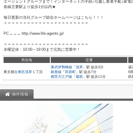
エージェントグループまで！インターネットの手続♪引越し業者手配♪家電の回
各線主要駅より徒歩1分以内★
毎日更新の当社グループ総合ホームページはこちら！！！
＝＝＝＝＝＝＝＝＝＝＝＝＝＝＝＝＝＝＝＝＝＝
PC→→→ http://www.life-agents.jp/
＝＝＝＝＝＝＝＝＝＝＝＝＝＝＝＝＝＝＝＝＝＝
水曜定休：10:00～19:00まで元気に営業中！
所在地
交通
東武伊勢崎線
「
浅草
」駅 徒歩3分
築
東京都
台東区
浅草
１丁目
銀座線
「
田原町
」駅 徒歩7分
6
都営大江戸線
「
蔵前
」駅 徒歩11分
鉄
物件情報