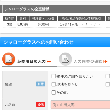
シャローグラス
の空室情報
所在階
賃料
管理費・共益費
敷金/礼金/保証金/償却/敷引
3階
8.9万円
6,000円
/
/
/
/
1ヶ月
1ヶ月
-
-
-
シャローグラス
へのお問い合わせ
物件の詳細を知りたい
要望
任意
現地を見たい
その他
お名前
必須