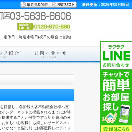
最終更新：2026年08月06日
00 定休日：毎週水曜日(祝日の場合は営業)
店を目指し、各沿線の各不動産会社様へ直
はインターネットに掲載されるまでにお時
を提供することが可能です☆初期費用の分
！お忙しいお客様にも嬉しいサービス♪い
しいかな？と悩む前にお部屋探しのライフ