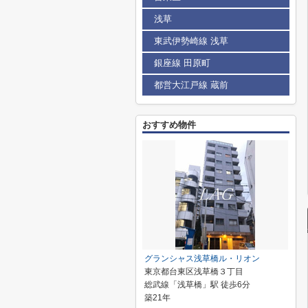
浅草
東武伊勢崎線 浅草
銀座線 田原町
都営大江戸線 蔵前
おすすめ物件
グランシャス浅草橋ル・リオン
東京都台東区浅草橋３丁目
総武線「浅草橋」駅 徒歩6分
築21年