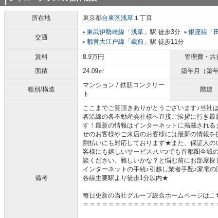
所在地
東京都
台東区
浅草
１丁目
東武伊勢崎線
「
浅草
」駅 徒歩3分
銀座線
「
交通
都営大江戸線
「
蔵前
」駅 徒歩11分
賃料
8.9万円
管理費・共
面積
24.09㎡
築年月（築
マンション / 鉄筋コンクリー
種別/構造
階建
ト
ここまでご覧頂きありがとうございます♪当社
各沿線の各不動産会社様へ直接ご挨拶に行き最
す！最新の情報はインターネットに掲載される
せのお客様やご来店のお客様には最新の情報を
割払いにも対応しております★また、保証人の
客様にも嬉しいサービス♪いつでも首都圏全域
談ください。難しいかな？と悩む前にお部屋探
インターネットの手続♪引越し業者手配♪家電の回
備考
各線主要駅より徒歩1分以内★
毎日更新の当社グループ総合ホームページはこ
＝＝＝＝＝＝＝＝＝＝＝＝＝＝＝＝＝＝＝＝＝