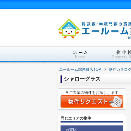
エールーム錦糸町店TOP
>
物件カタロ
シャローグラス
▼ご希望の物件をお探しします
同じエリアの物件
台東区