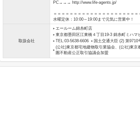
PC→→→ http://www.life-agents.jp/
＝＝＝＝＝＝＝＝＝＝＝＝＝＝＝＝＝＝＝＝＝
水曜定休：10:00～19:00まで元気に営業中！
エールーム錦糸町店
東京都墨田区江東橋４丁目19-3 錦糸町ミハマ
取扱会社
TEL:03-5638-6606
国土交通大臣 (2) 第9710
(公社)東京都宅地建物取引業協会、(公社)東京
圏不動産公正取引協議会加盟