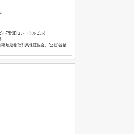
＝
ビル7階(旧セントラルビル)
号
都宅地建物取引業保証協会、(公社)首都