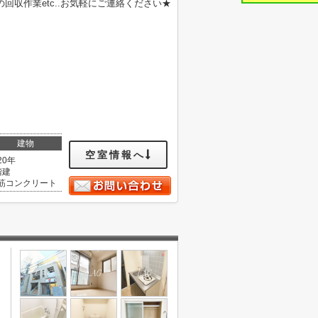
収作業etc..お気軽にご連絡ください★
建物
空室情報へ
20年
階建
筋コンクリート