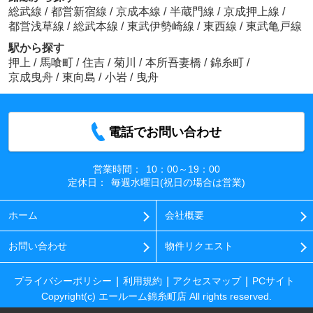
総武線
/
都営新宿線
/
京成本線
/
半蔵門線
/
京成押上線
/
都営浅草線
/
総武本線
/
東武伊勢崎線
/
東西線
/
東武亀戸線
駅から探す
押上
/
馬喰町
/
住吉
/
菊川
/
本所吾妻橋
/
錦糸町
/
京成曳舟
/
東向島
/
小岩
/
曳舟
電話でお問い合わせ
営業時間：
10：00～19：00
定休日：
毎週水曜日(祝日の場合は営業)
ホーム
会社概要
お問い合わせ
物件リクエスト
プライバシーポリシー
利用規約
アクセスマップ
PCサイト
Copyright(c) エールーム錦糸町店 All rights reserved.