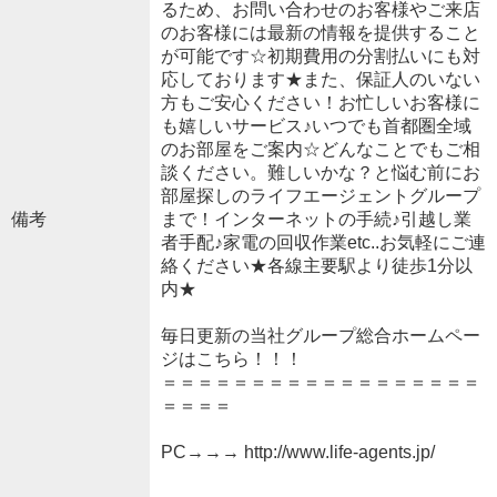
るため、お問い合わせのお客様やご来店
のお客様には最新の情報を提供すること
が可能です☆初期費用の分割払いにも対
応しております★また、保証人のいない
方もご安心ください！お忙しいお客様に
も嬉しいサービス♪いつでも首都圏全域
のお部屋をご案内☆どんなことでもご相
談ください。難しいかな？と悩む前にお
部屋探しのライフエージェントグループ
備考
まで！インターネットの手続♪引越し業
者手配♪家電の回収作業etc..お気軽にご連
絡ください★各線主要駅より徒歩1分以
内★
毎日更新の当社グループ総合ホームペー
ジはこちら！！！
＝＝＝＝＝＝＝＝＝＝＝＝＝＝＝＝＝＝
＝＝＝＝
PC→→→ http://www.life-agents.jp/