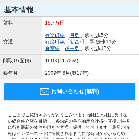
基本情報
賃料
15.7万円
有楽町線
「
月島
」駅 徒歩5分
交通
有楽町線
「
新富町
」駅 徒歩13分
京葉線
「
越中島
」駅 徒歩17分
間取り(面積)
1LDK(41.72㎡)
築年月
2009年 6月(築17年)
お問い合わせ(無料)
ここまでご覧頂きありがとうございます♪当社は他社に負けな
い総合仲介店を目指し、各沿線の各不動産会社様へ直接ご挨拶
に行き最新の物件を頂きお客様へ提供しております！最新の情
報はインターネットに掲載されるまでにお時間がかかるため、