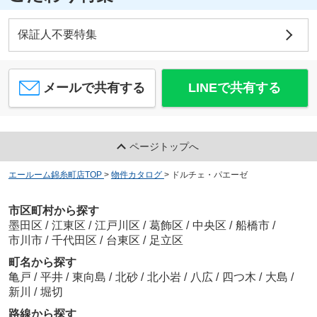
保証人不要特集
メールで共有する
LINEで共有する
ページトップへ
エールーム錦糸町店TOP
>
物件カタログ
>
ドルチェ・パエーゼ
市区町村から探す
墨田区
/
江東区
/
江戸川区
/
葛飾区
/
中央区
/
船橋市
/
市川市
/
千代田区
/
台東区
/
足立区
町名から探す
亀戸
/
平井
/
東向島
/
北砂
/
北小岩
/
八広
/
四つ木
/
大島
/
新川
/
堀切
路線から探す