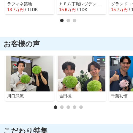
ラフィネ築地
ＨＦ八丁堀レジデンスⅡ
18.7
万
円
/ 1LDK
15.6
万
円
/ 1DK
15.7
万
円
/ 
お客様の声
川口武流
吉田楓
千葉功慎
こだわり特集