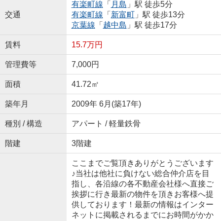
有楽町線
「
月島
」駅 徒歩5分
交通
有楽町線
「
新富町
」駅 徒歩13分
京葉線
「
越中島
」駅 徒歩17分
賃料
15.7万円
管理費等
7,000円
面積
41.72㎡
築年月
2009年 6月(築17年)
種別 / 構造
アパート / 軽量鉄骨
階建
3階建
ここまでご覧頂きありがとうございます
♪当社は他社に負けない総合仲介店を目
指し、各沿線の各不動産会社様へ直接ご
挨拶に行き最新の物件を頂きお客様へ提
供しております！最新の情報はインター
ネットに掲載されるまでにお時間がかか