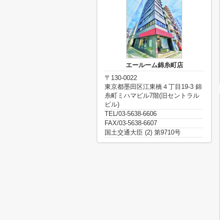
エールーム錦糸町店
〒130-0022
東京都墨田区江東橋４丁目19-3 錦
糸町ミハマビル7階(旧セントラル
ビル)
TEL/03-5638-6606
FAX/03-5638-6607
国土交通大臣 (2) 第9710号