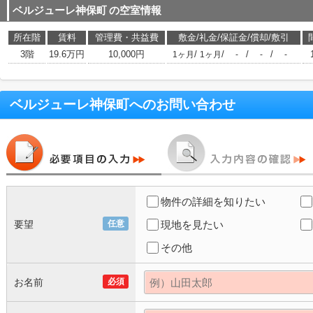
ベルジューレ神保町
の空室情報
所在階
賃料
管理費・共益費
敷金/礼金/保証金/償却/敷引
3階
19.6万円
10,000円
/
/
/
/
1ヶ月
1ヶ月
-
-
-
ベルジューレ神保町
へのお問い合わせ
物件の詳細を知りたい
要望
任意
現地を見たい
その他
お名前
必須