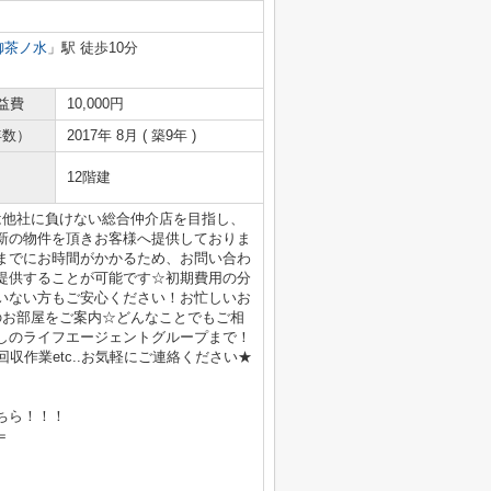
御茶ノ水
」駅 徒歩10分
益費
10,000円
年数）
2017年 8月 ( 築9年 )
12階建
は他社に負けない総合仲介店を目指し、
新の物件を頂きお客様へ提供しておりま
までにお時間がかかるため、お問い合わ
提供することが可能です☆初期費用の分
いない方もご安心ください！お忙しいお
のお部屋をご案内☆どんなことでもご相
しのライフエージェントグループまで！
収作業etc..お気軽にご連絡ください★
ちら！！！
＝