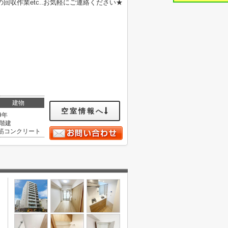
収作業etc..お気軽にご連絡ください★
建物
空室情報へ
9年
2階建
筋コンクリート