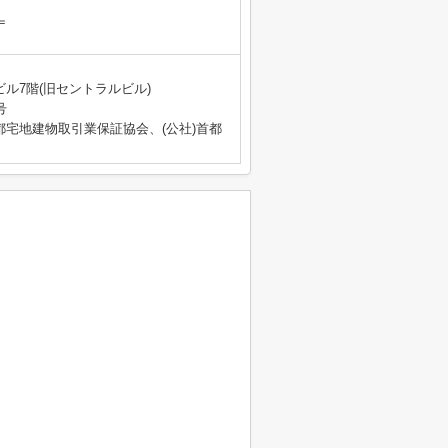
＝
ビル7階(旧セントラルビル)
号
都宅地建物取引業保証協会、(公社)首都