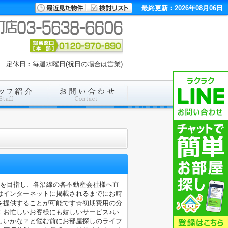
最終更新：2026年08月06日
00 定休日：毎週水曜日(祝日の場合は営業)
店を目指し、各沿線の各不動産会社様へ直
はインターネットに掲載されるまでにお時
を提供することが可能です☆初期費用の分
！お忙しいお客様にも嬉しいサービス♪い
しいかな？と悩む前にお部屋探しのライフ