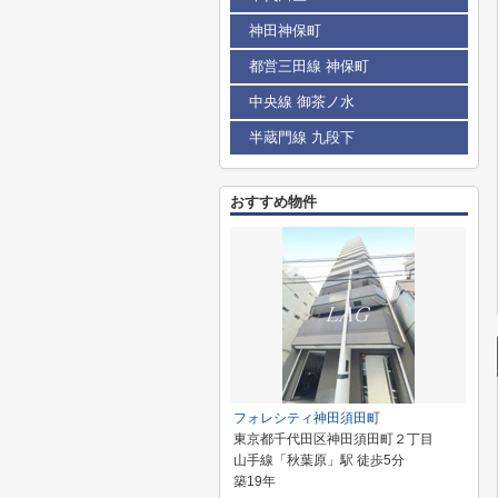
神田神保町
都営三田線 神保町
中央線 御茶ノ水
半蔵門線 九段下
おすすめ物件
フォレシティ神田須田町
東京都千代田区神田須田町２丁目
山手線「秋葉原」駅 徒歩5分
築19年