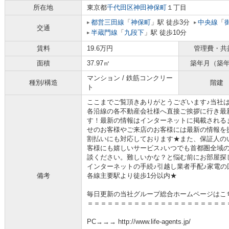
所在地
東京都
千代田区
神田神保町
１丁目
都営三田線
「
神保町
」駅 徒歩3分
中央線
「
交通
半蔵門線
「
九段下
」駅 徒歩10分
賃料
19.6万円
管理費・共
面積
37.97㎡
築年月（築
マンション / 鉄筋コンクリー
種別/構造
階建
ト
ここまでご覧頂きありがとうございます♪当社
各沿線の各不動産会社様へ直接ご挨拶に行き最
す！最新の情報はインターネットに掲載される
せのお客様やご来店のお客様には最新の情報を
割払いにも対応しております★また、保証人の
客様にも嬉しいサービス♪いつでも首都圏全域
談ください。難しいかな？と悩む前にお部屋探
インターネットの手続♪引越し業者手配♪家電の回
備考
各線主要駅より徒歩1分以内★
毎日更新の当社グループ総合ホームページはこ
＝＝＝＝＝＝＝＝＝＝＝＝＝＝＝＝＝＝＝＝＝
PC→→→ http://www.life-agents.jp/