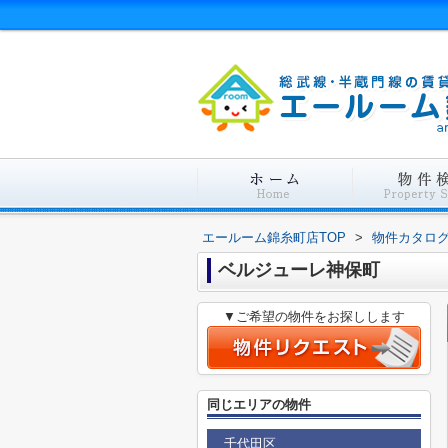
エールーム錦糸町店TOP
>
物件カタロ
ベルジューレ神保町
▼ご希望の物件をお探しします
同じエリアの物件
千代田区