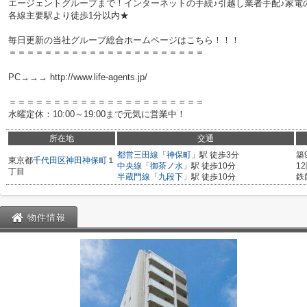
エージェントグループまで！インターネットの手続♪引越し業者手配♪家電の回
各線主要駅より徒歩1分以内★
毎日更新の当社グループ総合ホームページはこちら！！！
＝＝＝＝＝＝＝＝＝＝＝＝＝＝＝＝＝＝＝＝＝＝
PC→→→ http://www.life-agents.jp/
＝＝＝＝＝＝＝＝＝＝＝＝＝＝＝＝＝＝＝＝＝＝
水曜定休：10:00～19:00まで元気に営業中！
所在地
交通
都営三田線
「
神保町
」駅 徒歩3分
築
東京都
千代田区
神田神保町
１
中央線
「
御茶ノ水
」駅 徒歩10分
1
丁目
半蔵門線
「
九段下
」駅 徒歩10分
鉄
物件情報