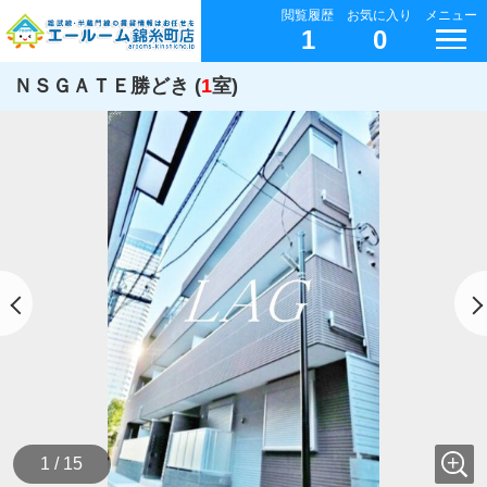
閲覧履歴
お気に入り
メニュー
1
0
ＮＳＧＡＴＥ勝どき (
1
室)
1 / 15