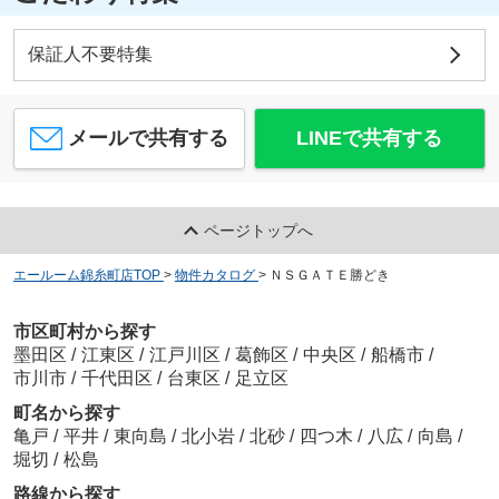
保証人不要特集
メールで共有する
LINEで共有する
ページトップへ
エールーム錦糸町店TOP
>
物件カタログ
>
ＮＳＧＡＴＥ勝どき
市区町村から探す
墨田区
/
江東区
/
江戸川区
/
葛飾区
/
中央区
/
船橋市
/
市川市
/
千代田区
/
台東区
/
足立区
町名から探す
亀戸
/
平井
/
東向島
/
北小岩
/
北砂
/
四つ木
/
八広
/
向島
/
堀切
/
松島
路線から探す