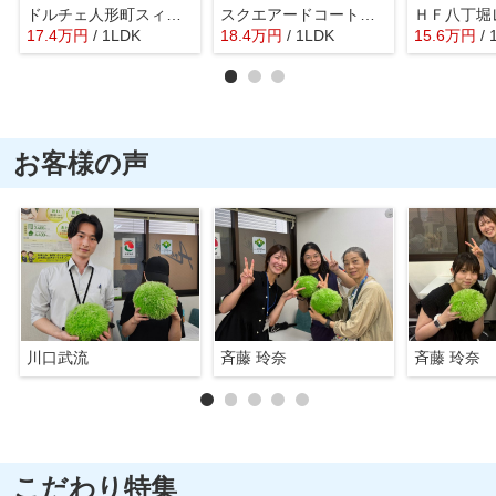
ドルチェ人形町スィート
スクエアードコート日本橋人形町
17.4
万
円
/ 1LDK
18.4
万
円
/ 1LDK
15.6
万
円
/ 
お客様の声
川口武流
斉藤 玲奈
斉藤 玲奈
こだわり特集