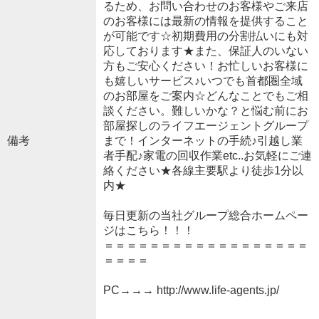
るため、お問い合わせのお客様やご来店
のお客様には最新の情報を提供すること
が可能です☆初期費用の分割払いにも対
応しております★また、保証人のいない
方もご安心ください！お忙しいお客様に
も嬉しいサービス♪いつでも首都圏全域
のお部屋をご案内☆どんなことでもご相
談ください。難しいかな？と悩む前にお
部屋探しのライフエージェントグループ
備考
まで！インターネットの手続♪引越し業
者手配♪家電の回収作業etc..お気軽にご連
絡ください★各線主要駅より徒歩1分以
内★
毎日更新の当社グループ総合ホームペー
ジはこちら！！！
＝＝＝＝＝＝＝＝＝＝＝＝＝＝＝＝＝＝
＝＝＝＝
PC→→→ http://www.life-agents.jp/