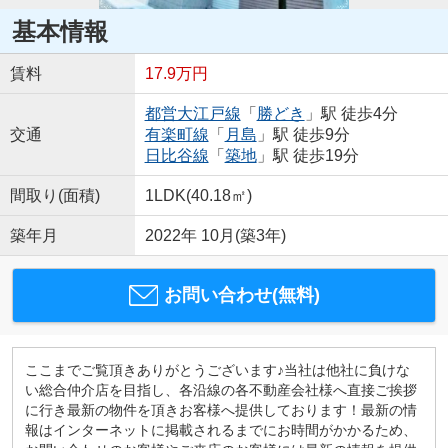
基本情報
賃料
17.9万円
都営大江戸線
「
勝どき
」駅 徒歩4分
交通
有楽町線
「
月島
」駅 徒歩9分
日比谷線
「
築地
」駅 徒歩19分
間取り(面積)
1LDK(40.18㎡)
築年月
2022年 10月(築3年)
お問い合わせ(無料)
ここまでご覧頂きありがとうございます♪当社は他社に負けな
い総合仲介店を目指し、各沿線の各不動産会社様へ直接ご挨拶
に行き最新の物件を頂きお客様へ提供しております！最新の情
報はインターネットに掲載されるまでにお時間がかかるため、