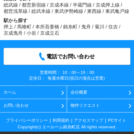
総武線
/
都営新宿線
/
京成本線
/
半蔵門線
/
京成押上線
/
都営浅草線
/
総武本線
/
東武伊勢崎線
/
東西線
/
東武亀戸線
駅から探す
押上
/
馬喰町
/
本所吾妻橋
/
錦糸町
/
曳舟
/
菊川
/
住吉
/
京成曳舟
/
小岩
/
京成立石
電話でお問い合わせ
営業時間：
10：00～19：00
定休日：
毎週水曜日(祝日の場合は営業)
ホーム
会社概要
お問い合わせ
物件リクエスト
プライバシーポリシー
利用規約
アクセスマップ
PCサイト
Copyright(c) エールーム錦糸町店 All rights reserved.