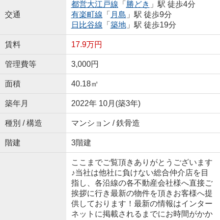
都営大江戸線
「
勝どき
」駅 徒歩4分
交通
有楽町線
「
月島
」駅 徒歩9分
日比谷線
「
築地
」駅 徒歩19分
賃料
17.9万円
管理費等
3,000円
面積
40.18㎡
築年月
2022年 10月(築3年)
種別 / 構造
マンション / 鉄骨造
階建
3階建
ここまでご覧頂きありがとうございます
♪当社は他社に負けない総合仲介店を目
指し、各沿線の各不動産会社様へ直接ご
挨拶に行き最新の物件を頂きお客様へ提
供しております！最新の情報はインター
ネットに掲載されるまでにお時間がかか