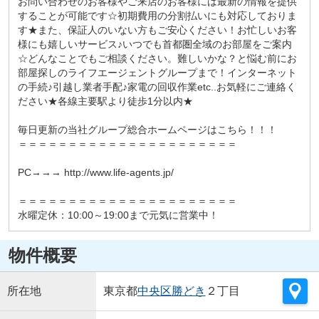
お問い合わせのお客様やご来店のお客様には最新の情報を提供
することが可能です☆初期費用の分割払いにも対応しておりま
す★また、保証人のいない方もご安心ください！お忙しいお客
様にも嬉しいサービス♪いつでも首都圏全域のお部屋をご案内
☆どんなことでもご相談ください。難しいかな？と悩む前にお
部屋探しのライフエージェントグループまで！インターネット
の手続♪引越し業者手配♪家電の回収作業etc..お気軽にご連絡く
ださい★各線主要駅より徒歩1分以内★
毎日更新の当社グループ総合ホームページはこちら！！！
＝＝＝＝＝＝＝＝＝＝＝＝＝＝＝＝＝＝＝＝＝＝
PC→→→ http://www.life-agents.jp/
＝＝＝＝＝＝＝＝＝＝＝＝＝＝＝＝＝＝＝＝＝＝
水曜定休：10:00～19:00まで元気に営業中！
物件概要
所在地
東京都
中央区
勝どき
２丁目