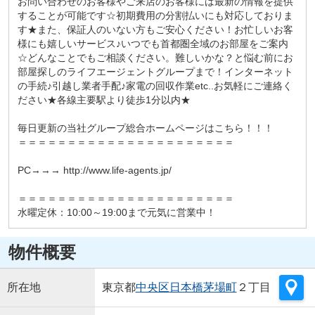
お問い合わせのお客様やご来店のお客様には最新の情報を提供
することが可能です☆初期費用の分割払いにも対応しておりま
す★また、保証人のいない方もご安心ください！お忙しいお客
様にも嬉しいサービス♪いつでも首都圏全域のお部屋をご案内
☆どんなことでもご相談ください。難しいかな？と悩む前にお
部屋探しのライフエージェントグループまで！インターネット
の手続♪引越し業者手配♪家電の回収作業etc..お気軽にご連絡く
ださい★各線主要駅より徒歩1分以内★
毎日更新の当社グループ総合ホームページはこちら！！！
＝＝＝＝＝＝＝＝＝＝＝＝＝＝＝＝＝＝＝＝＝＝
PC→→→ http://www.life-agents.jp/
＝＝＝＝＝＝＝＝＝＝＝＝＝＝＝＝＝＝＝＝＝＝
水曜定休：10:00～19:00まで元気に営業中！
物件概要
所在地
東京都
中央区
日本橋茅場町
２丁目