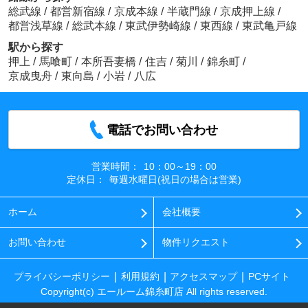
総武線
/
都営新宿線
/
京成本線
/
半蔵門線
/
京成押上線
/
都営浅草線
/
総武本線
/
東武伊勢崎線
/
東西線
/
東武亀戸線
駅から探す
押上
/
馬喰町
/
本所吾妻橋
/
住吉
/
菊川
/
錦糸町
/
京成曳舟
/
東向島
/
小岩
/
八広
電話でお問い合わせ
営業時間：
10：00～19：00
定休日：
毎週水曜日(祝日の場合は営業)
ホーム
会社概要
お問い合わせ
物件リクエスト
プライバシーポリシー
利用規約
アクセスマップ
PCサイト
Copyright(c) エールーム錦糸町店 All rights reserved.