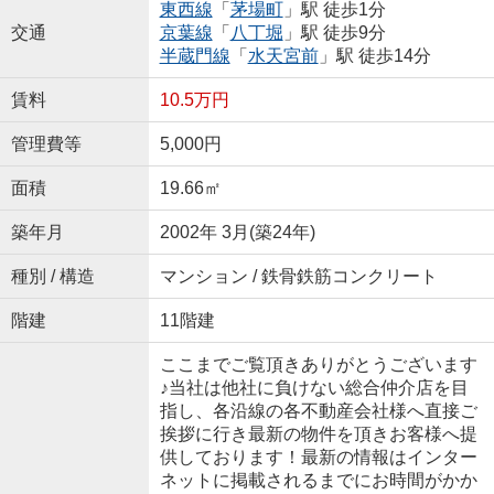
東西線
「
茅場町
」駅 徒歩1分
交通
京葉線
「
八丁堀
」駅 徒歩9分
半蔵門線
「
水天宮前
」駅 徒歩14分
賃料
10.5万円
管理費等
5,000円
面積
19.66㎡
築年月
2002年 3月(築24年)
種別 / 構造
マンション / 鉄骨鉄筋コンクリート
階建
11階建
ここまでご覧頂きありがとうございます
♪当社は他社に負けない総合仲介店を目
指し、各沿線の各不動産会社様へ直接ご
挨拶に行き最新の物件を頂きお客様へ提
供しております！最新の情報はインター
ネットに掲載されるまでにお時間がかか