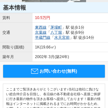
基本情報
賃料
10.5万円
東西線
「
茅場町
」駅 徒歩1分
交通
京葉線
「
八丁堀
」駅 徒歩9分
半蔵門線
「
水天宮前
」駅 徒歩14分
間取り(面積)
1K(19.66㎡)
築年月
2002年 3月(築24年)
お問い合わせ(無料)
ここまでご覧頂きありがとうございます♪当社は他社に負けな
い総合仲介店を目指し、各沿線の各不動産会社様へ直接ご挨拶
に行き最新の物件を頂きお客様へ提供しております！最新の情
報はインターネットに掲載されるまでにお時間がかかるため、