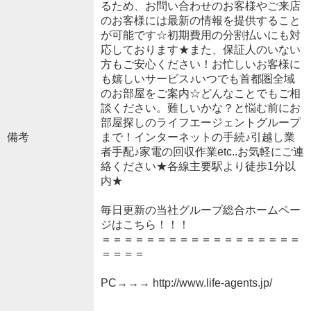
るため、お問い合わせのお客様やご来店
のお客様には最新の情報を提供すること
が可能です☆初期費用の分割払いにも対
応しております★また、保証人のいない
方もご安心ください！お忙しいお客様に
も嬉しいサービス♪いつでも首都圏全域
のお部屋をご案内☆どんなことでもご相
談ください。難しいかな？と悩む前にお
部屋探しのライフエージェントグループ
備考
まで！インターネットの手続♪引越し業
者手配♪家電の回収作業etc..お気軽にご連
絡ください★各線主要駅より徒歩1分以
内★
毎日更新の当社グループ総合ホームペー
ジはこちら！！！
＝＝＝＝＝＝＝＝＝＝＝＝＝＝＝＝＝＝
＝＝＝＝
PC→→→ http://www.life-agents.jp/