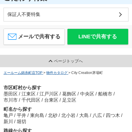
保証人不要特集
メールで共有する
LINEで共有する
ページトップへ
エールーム錦糸町店TOP
>
物件カタログ
>
City Creation茅場町
市区町村から探す
墨田区
/
江東区
/
江戸川区
/
葛飾区
/
中央区
/
船橋市
/
市川市
/
千代田区
/
台東区
/
足立区
町名から探す
亀戸
/
平井
/
東向島
/
北砂
/
北小岩
/
大島
/
八広
/
四つ木
/
新川
/
堀切
路線から探す