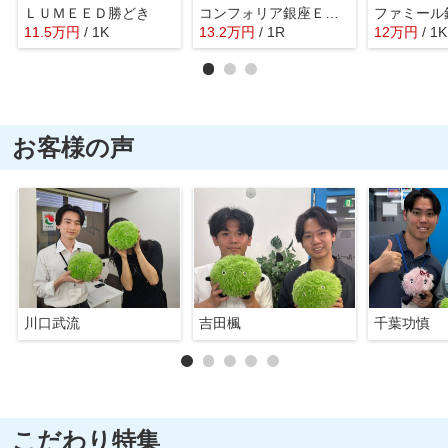
ＬＵＭＥＥＤ勝どき
コンフォリア銀座ＥＡＳＴ
11.5
万
円
/ 1K
13.2
万
円
/ 1R
12
万
円
/ 1K
お客様の声
川口武流
吉田楓
千葉功慎
こだわり特集