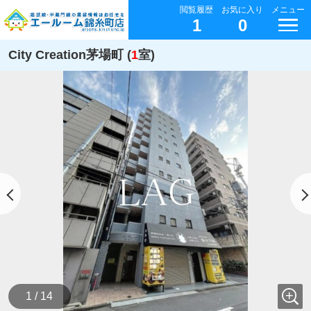
閲覧履歴
お気に入り
メニュー
1
0
City Creation茅場町 (
1
室)
1 / 14