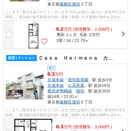
東京都
葛飾区
堀切
３丁目
ここまでご覧頂きありがとうございます♪当社は他社に負けない総合仲介店を
目指し、各沿線の各不動産会社様へ直接ご挨拶に行き最新の物件を頂きお客
様へ提供しております！最新の情報は...
6.2
万
円
(管理費等：2,000円 )
1ヶ月
0万円
敷金
礼金
1階 / 1K / 22.70㎡
Ｃａｓａ Ｈｅｒｍａｎａ カーサエルマーナ
賃貸 | マンション
敷0
6.3
万円
京成本線
「
堀切菖蒲園
」駅 徒歩3分
京成本線
「
お花茶屋
」駅 徒歩16分
東武伊勢崎線
「
堀切
」駅 徒歩20分
築14年 / 22.81㎡
東京都
葛飾区
堀切
５丁目
ここまでご覧頂きありがとうございます♪当社は他社に負けない総合仲介店を
目指し、各沿線の各不動産会社様へ直接ご挨拶に行き最新の物件を頂きお客
様へ提供しております！最新の情報は...
6.3
万
円
(管理費等：3,000円 )