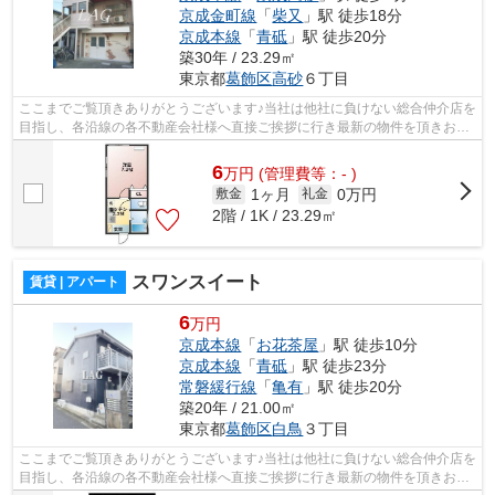
京成金町線
「
柴又
」駅 徒歩18分
京成本線
「
青砥
」駅 徒歩20分
築30年 / 23.29㎡
東京都
葛飾区
高砂
６丁目
ここまでご覧頂きありがとうございます♪当社は他社に負けない総合仲介店を
目指し、各沿線の各不動産会社様へ直接ご挨拶に行き最新の物件を頂きお客
様へ提供しております！最新の情報は...
6
万
円
(管理費等：- )
1ヶ月
0万円
敷金
礼金
2階 / 1K / 23.29㎡
スワンスイート
賃貸 | アパート
6
万円
京成本線
「
お花茶屋
」駅 徒歩10分
京成本線
「
青砥
」駅 徒歩23分
常磐緩行線
「
亀有
」駅 徒歩20分
築20年 / 21.00㎡
東京都
葛飾区
白鳥
３丁目
ここまでご覧頂きありがとうございます♪当社は他社に負けない総合仲介店を
目指し、各沿線の各不動産会社様へ直接ご挨拶に行き最新の物件を頂きお客