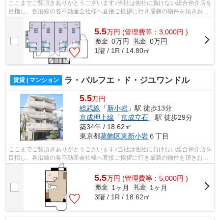
ここまでご覧頂きありがとうございます♪当社は他社に負けない総合仲介店を
目指し、各沿線の各不動産会社様へ直接ご挨拶に行き最新の物件を頂きお客
様へ提供しております！最新の情報は...
5.5
万
円
(管理費等：3,000円 )
0万円
0万円
敷金
礼金
1階 / 1R / 14.80㎡
ラ・パルフエ・ド・ジユワンドル
賃貸 | マンション
5.5
万円
総武線
「
新小岩
」駅 徒歩13分
京成押上線
「
京成立石
」駅 徒歩29分
築34年 / 18.62㎡
東京都
葛飾区
東新小岩
６丁目
ここまでご覧頂きありがとうございます♪当社は他社に負けない総合仲介店を
目指し、各沿線の各不動産会社様へ直接ご挨拶に行き最新の物件を頂きお客
様へ提供しております！最新の情報は...
5.5
万
円
(管理費等：5,000円 )
1ヶ月
1ヶ月
敷金
礼金
3階 / 1R / 18.62㎡