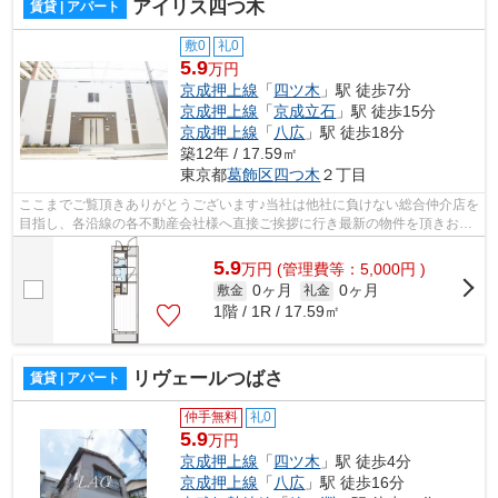
アイリス四つ木
賃貸 | アパート
敷0
礼0
5.9
万円
京成押上線
「
四ツ木
」駅 徒歩7分
京成押上線
「
京成立石
」駅 徒歩15分
京成押上線
「
八広
」駅 徒歩18分
築12年 / 17.59㎡
東京都
葛飾区
四つ木
２丁目
ここまでご覧頂きありがとうございます♪当社は他社に負けない総合仲介店を
目指し、各沿線の各不動産会社様へ直接ご挨拶に行き最新の物件を頂きお客
様へ提供しております！最新の情報は...
5.9
万
円
(管理費等：5,000円 )
0ヶ月
0ヶ月
敷金
礼金
1階 / 1R / 17.59㎡
リヴェールつばさ
賃貸 | アパート
仲手無料
礼0
5.9
万円
京成押上線
「
四ツ木
」駅 徒歩4分
京成押上線
「
八広
」駅 徒歩16分