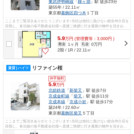
東武伊勢崎線
「
鐘ヶ淵
」駅 徒歩23分
築55年 / 22.11㎡
東京都
葛飾区
四つ木
１丁目
ここまでご覧頂きありがとうございます♪当社は他社に負けない総合仲介店を
目指し、各沿線の各不動産会社様へ直接ご挨拶に行き最新の物件を頂きお客
様へ提供しております！最新の情報は...
5.9
万
円
(管理費等：3,000円 )
1ヶ月
0万円
敷金
礼金
2階 / 1R / 22.11㎡
リファイン桜
賃貸 | ハイツ
仲手無料
5.9
万円
北総鉄道
「
新柴又
」駅 徒歩7分
京成金町線
「
柴又
」駅 徒歩11分
京成本線
「
京成小岩
」駅 徒歩17分
築24年 / 22.60㎡
東京都
葛飾区
柴又
５丁目
ここまでご覧頂きありがとうございます♪当社は他社に負けない総合仲介店を
目指し、各沿線の各不動産会社様へ直接ご挨拶に行き最新の物件を頂きお客
様へ提供しております！最新の情報は...