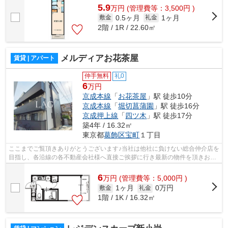
5.9
万
円
(管理費等：3,500円 )
0.5ヶ月
1ヶ月
敷金
礼金
2階 / 1R / 22.60㎡
メルディアお花茶屋
賃貸 | アパート
仲手無料
礼0
6
万円
京成本線
「
お花茶屋
」駅 徒歩10分
京成本線
「
堀切菖蒲園
」駅 徒歩16分
京成押上線
「
四ツ木
」駅 徒歩17分
築4年 / 16.32㎡
東京都
葛飾区
宝町
１丁目
ここまでご覧頂きありがとうございます♪当社は他社に負けない総合仲介店を
目指し、各沿線の各不動産会社様へ直接ご挨拶に行き最新の物件を頂きお客
様へ提供しております！最新の情報は...
6
万
円
(管理費等：5,000円 )
1ヶ月
0万円
敷金
礼金
1階 / 1K / 16.32㎡