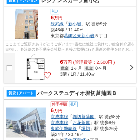
レジデンスカープ新小岩
賃貸 | マンション
礼0
6
万円
総武線
「
新小岩
」駅 徒歩9分
築46年 / 11.40㎡
東京都
葛飾区
東新小岩
５丁目
ここまでご覧頂きありがとうございます♪当社は他社に負けない総合仲介店を
目指し、各沿線の各不動産会社様へ直接ご挨拶に行き最新の物件を頂きお客
様へ提供しております！最新の情報は...
6
万
円
(管理費等：2,500円 )
1ヶ月
0ヶ月
敷金
礼金
3階 / 1R / 11.40㎡
パークステュディオ堀切菖蒲園Ｂ
賃貸 | アパート
仲手半額
礼0
6
万円
京成本線
「
堀切菖蒲園
」駅 徒歩8分
京成本線
「
お花茶屋
」駅 徒歩8分
東武伊勢崎線
「
堀切
」駅 徒歩26分
築34年 / 20.46㎡