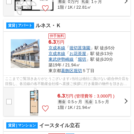
0万円
1ヶ月
敷金
礼金
1階 / 1K / 22.81㎡
ルネス・Ｋ
賃貸 | アパート
仲手無料
6.3
万円
京成本線
「
堀切菖蒲園
」駅 徒歩5分
京成本線
「
お花茶屋
」駅 徒歩13分
東武伊勢崎線
「
堀切
」駅 徒歩20分
築19年 / 21.94㎡
東京都
葛飾区
堀切
５丁目
ここまでご覧頂きありがとうございます♪当社は他社に負けない総合仲介店を
目指し、各沿線の各不動産会社様へ直接ご挨拶に行き最新の物件を頂きお客
様へ提供しております！最新の情報は...
6.3
万
円
(管理費等：3,000円 )
0.5ヶ月
1.5ヶ月
敷金
礼金
1階 / 1K / 21.94㎡
イースタイル立石
賃貸 | マンション