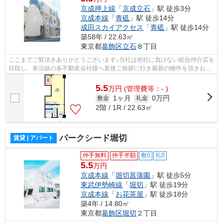
京成押上線
「
京成立石
」駅 徒歩3分
京成本線
「
青砥
」駅 徒歩14分
成田スカイアクセス
「
青砥
」駅 徒歩14分
築58年 / 22.63㎡
東京都
葛飾区
立石
８丁目
ここまでご覧頂きありがとうございます♪当社は他社に負けない総合仲介店を
目指し、各沿線の各不動産会社様へ直接ご挨拶に行き最新の物件を頂きお客
様へ提供しております！最新の情報は...
5.5
万
円
(管理費等：- )
1ヶ月
0万円
敷金
礼金
2階 / 1R / 22.63㎡
パークシード堀切
賃貸 | アパート
仲手無料
仲手半額
敷0
礼0
5.5
万円
京成本線
「
堀切菖蒲園
」駅 徒歩5分
東武伊勢崎線
「
堀切
」駅 徒歩19分
京成本線
「
お花茶屋
」駅 徒歩18分
築4年 / 14.80㎡
東京都
葛飾区
堀切
２丁目