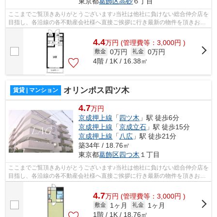
東京都
葛飾区
高砂
６丁目
ここまでご覧頂きありがとうございます♪当社は他社に負けない総合仲介店を
目指し、各沿線の各不動産会社様へ直接ご挨拶に行き最新の物件を頂きお客
様へ提供しております！最新の情報は...
4.4
万
円
(管理費等：3,000円 )
0万円
0万円
敷金
礼金
4階 / 1K / 16.38㎡
オリンポス四ツ木
賃貸 | マンション
4.7
万円
京成押上線
「
四ツ木
」駅 徒歩6分
京成押上線
「
京成立石
」駅 徒歩15分
京成押上線
「
八広
」駅 徒歩21分
築34年 / 18.76㎡
東京都
葛飾区
四つ木
１丁目
ここまでご覧頂きありがとうございます♪当社は他社に負けない総合仲介店を
目指し、各沿線の各不動産会社様へ直接ご挨拶に行き最新の物件を頂きお客
様へ提供しております！最新の情報は...
4.7
万
円
(管理費等：3,000円 )
1ヶ月
1ヶ月
敷金
礼金
1階 / 1K / 18.76㎡