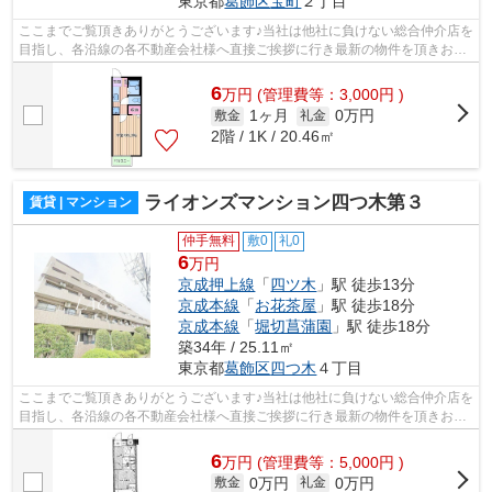
東京都
葛飾区
宝町
２丁目
ここまでご覧頂きありがとうございます♪当社は他社に負けない総合仲介店を
目指し、各沿線の各不動産会社様へ直接ご挨拶に行き最新の物件を頂きお客
様へ提供しております！最新の情報は...
6
万
円
(管理費等：3,000円 )
1ヶ月
0万円
敷金
礼金
2階 / 1K / 20.46㎡
ライオンズマンション四つ木第３
賃貸 | マンション
仲手無料
敷0
礼0
6
万円
京成押上線
「
四ツ木
」駅 徒歩13分
京成本線
「
お花茶屋
」駅 徒歩18分
京成本線
「
堀切菖蒲園
」駅 徒歩18分
築34年 / 25.11㎡
東京都
葛飾区
四つ木
４丁目
ここまでご覧頂きありがとうございます♪当社は他社に負けない総合仲介店を
目指し、各沿線の各不動産会社様へ直接ご挨拶に行き最新の物件を頂きお客
様へ提供しております！最新の情報は...
6
万
円
(管理費等：5,000円 )
0万円
0万円
敷金
礼金