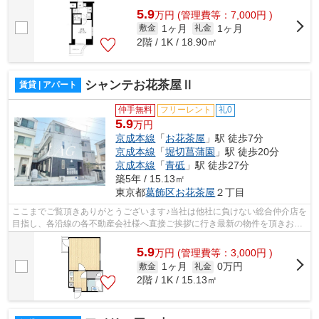
5.9
万
円
(管理費等：7,000円 )
1ヶ月
1ヶ月
敷金
礼金
2階 / 1K / 18.90㎡
シャンテお花茶屋Ⅱ
賃貸 | アパート
仲手無料
フリーレント
礼0
5.9
万円
京成本線
「
お花茶屋
」駅 徒歩7分
京成本線
「
堀切菖蒲園
」駅 徒歩20分
京成本線
「
青砥
」駅 徒歩27分
築5年 / 15.13㎡
東京都
葛飾区
お花茶屋
２丁目
ここまでご覧頂きありがとうございます♪当社は他社に負けない総合仲介店を
目指し、各沿線の各不動産会社様へ直接ご挨拶に行き最新の物件を頂きお客
様へ提供しております！最新の情報は...
5.9
万
円
(管理費等：3,000円 )
1ヶ月
0万円
敷金
礼金
2階 / 1K / 15.13㎡