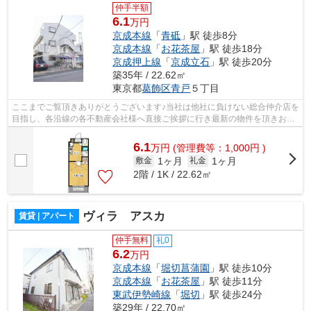
仲手半額
6.1
万円
京成本線
「
青砥
」駅 徒歩8分
京成本線
「
お花茶屋
」駅 徒歩18分
京成押上線
「
京成立石
」駅 徒歩20分
築35年 / 22.62㎡
東京都
葛飾区
青戸
５丁目
ここまでご覧頂きありがとうございます♪当社は他社に負けない総合仲介店を
目指し、各沿線の各不動産会社様へ直接ご挨拶に行き最新の物件を頂きお客
様へ提供しております！最新の情報は...
6.1
万
円
(管理費等：1,000円 )
1ヶ月
1ヶ月
敷金
礼金
2階 / 1K / 22.62㎡
ヴィラ アスカ
賃貸 | アパート
仲手無料
礼0
6.2
万円
京成本線
「
堀切菖蒲園
」駅 徒歩10分
京成本線
「
お花茶屋
」駅 徒歩11分
東武伊勢崎線
「
堀切
」駅 徒歩24分
築29年 / 22.70㎡