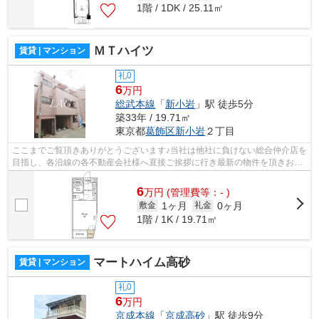
1階 / 1DK / 25.11㎡
ＭＴハイツ
賃貸 | マンション
礼0
6
万円
総武本線
「
新小岩
」駅 徒歩5分
築33年 / 19.71㎡
東京都
葛飾区
新小岩
２丁目
ここまでご覧頂きありがとうございます♪当社は他社に負けない総合仲介店を
目指し、各沿線の各不動産会社様へ直接ご挨拶に行き最新の物件を頂きお客
様へ提供しております！最新の情報は...
6
万
円
(管理費等：- )
1ヶ月
0ヶ月
敷金
礼金
1階 / 1K / 19.71㎡
マートハイム高砂
賃貸 | マンション
礼0
6
万円
京成本線
「
京成高砂
」駅 徒歩9分