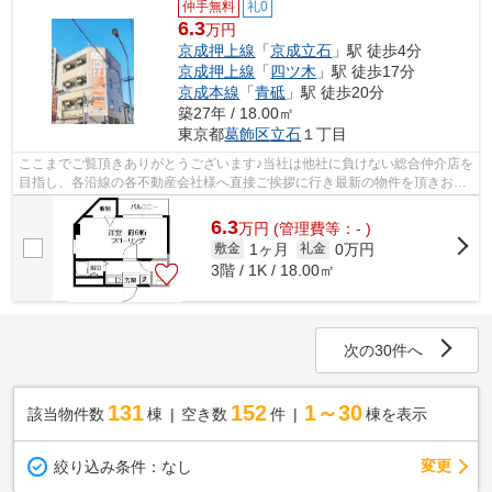
仲手無料
礼0
6.3
万円
京成押上線
「
京成立石
」駅 徒歩4分
京成押上線
「
四ツ木
」駅 徒歩17分
京成本線
「
青砥
」駅 徒歩20分
築27年 / 18.00㎡
東京都
葛飾区
立石
１丁目
ここまでご覧頂きありがとうございます♪当社は他社に負けない総合仲介店を
目指し、各沿線の各不動産会社様へ直接ご挨拶に行き最新の物件を頂きお客
様へ提供しております！最新の情報は...
6.3
万
円
(管理費等：- )
1ヶ月
0万円
敷金
礼金
3階 / 1K / 18.00㎡
次の30件へ
131
152
1～30
該当物件数
棟
空き数
件
棟を表示
変更
絞り込み条件：
なし