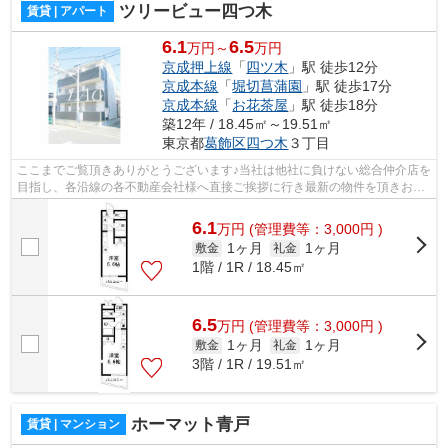
ツリービュー四つ木
賃貸 | アパート
6.1
6.5
万円～
万円
京成押上線
「
四ツ木
」駅 徒歩12分
京成本線
「
堀切菖蒲園
」駅 徒歩17分
京成本線
「
お花茶屋
」駅 徒歩18分
築12年 / 18.45㎡～19.51㎡
東京都
葛飾区
四つ木
３丁目
ここまでご覧頂きありがとうございます♪当社は他社に負けない総合仲介店を
目指し、各沿線の各不動産会社様へ直接ご挨拶に行き最新の物件を頂きお客
様へ提供しております！最新の情報は...
6.1
万
円
(管理費等：3,000円 )
1ヶ月
1ヶ月
敷金
礼金
1階 / 1R / 18.45㎡
6.5
万
円
(管理費等：3,000円 )
1ヶ月
1ヶ月
敷金
礼金
3階 / 1R / 19.51㎡
ホーマット青戸
賃貸 | マンション