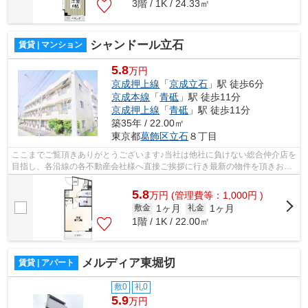
3階 / 1K / 24.33㎡
シャンドール立石
賃貸 | マンション
5.8
万円
京成押上線
「
京成立石
」駅 徒歩6分
京成本線
「
青砥
」駅 徒歩11分
京成押上線
「
青砥
」駅 徒歩11分
築35年 / 22.00㎡
東京都
葛飾区
立石
８丁目
ここまでご覧頂きありがとうございます♪当社は他社に負けない総合仲介店を
目指し、各沿線の各不動産会社様へ直接ご挨拶に行き最新の物件を頂きお客
様へ提供しております！最新の情報は...
5.8
万
円
(管理費等：1,000円 )
1ヶ月
1ヶ月
敷金
礼金
1階 / 1K / 22.00㎡
メルディア東堀切
賃貸 | アパート
敷0
礼0
5.9
万円