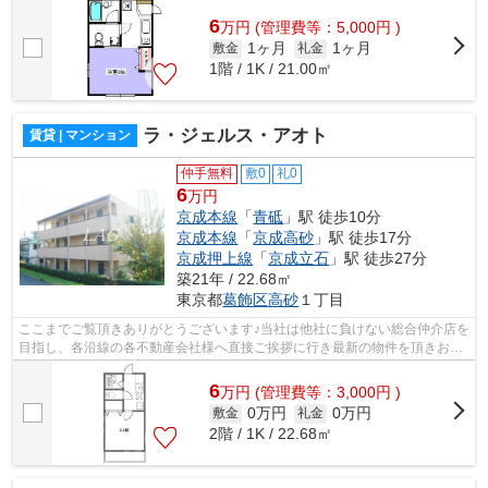
様へ提供しております！最新の情報は...
6
万
円
(管理費等：5,000円 )
1ヶ月
1ヶ月
敷金
礼金
1階 / 1K / 21.00㎡
ラ・ジェルス・アオト
賃貸 | マンション
仲手無料
敷0
礼0
6
万円
京成本線
「
青砥
」駅 徒歩10分
京成本線
「
京成高砂
」駅 徒歩17分
京成押上線
「
京成立石
」駅 徒歩27分
築21年 / 22.68㎡
東京都
葛飾区
高砂
１丁目
ここまでご覧頂きありがとうございます♪当社は他社に負けない総合仲介店を
目指し、各沿線の各不動産会社様へ直接ご挨拶に行き最新の物件を頂きお客
様へ提供しております！最新の情報は...
6
万
円
(管理費等：3,000円 )
0万円
0万円
敷金
礼金
2階 / 1K / 22.68㎡