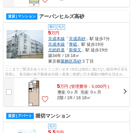
アーバンヒルズ高砂
賃貸 | マンション
敷0
礼0
5
万円
京成本線
「
京成高砂
」駅 徒歩7分
京成本線
「
青砥
」駅 徒歩19分
北総鉄道
「
新柴又
」駅 徒歩19分
築34年 / 18.18㎡
東京都
葛飾区
高砂
３丁目
ここまでご覧頂きありがとうございます♪当社は他社に負けない総合仲介店を
目指し、各沿線の各不動産会社様へ直接ご挨拶に行き最新の物件を頂きお客
様へ提供しております！最新の情報は...
5
万
円
(管理費等：5,000円 )
0ヶ月
0ヶ月
敷金
礼金
2階 / 1R / 18.18㎡
堀切マンション
賃貸 | アパート
礼0
5.5
万円