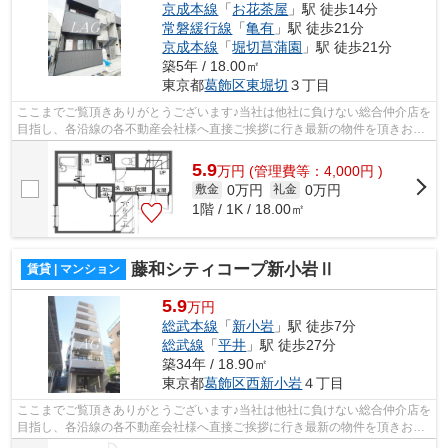
京成本線
「
お花茶屋
」駅 徒歩14分
常磐緩行線
「
亀有
」駅 徒歩21分
京成本線
「
堀切菖蒲園
」駅 徒歩21分
築5年 / 18.00㎡
東京都
葛飾区
東堀切
３丁目
ここまでご覧頂きありがとうございます♪当社は他社に負けない総合仲介店を
目指し、各沿線の各不動産会社様へ直接ご挨拶に行き最新の物件を頂きお客
様へ提供しております！最新の情報は...
5.9
万
円
(管理費等：4,000円 )
0万円
0万円
敷金
礼金
1階 / 1K / 18.00㎡
藤和シティコープ新小岩Ⅱ
賃貸 | マンション
5.9
万円
総武本線
「
新小岩
」駅 徒歩7分
総武線
「
平井
」駅 徒歩27分
築34年 / 18.90㎡
東京都
葛飾区
西新小岩
４丁目
ここまでご覧頂きありがとうございます♪当社は他社に負けない総合仲介店を
目指し、各沿線の各不動産会社様へ直接ご挨拶に行き最新の物件を頂きお客
様へ提供しております！最新の情報は...