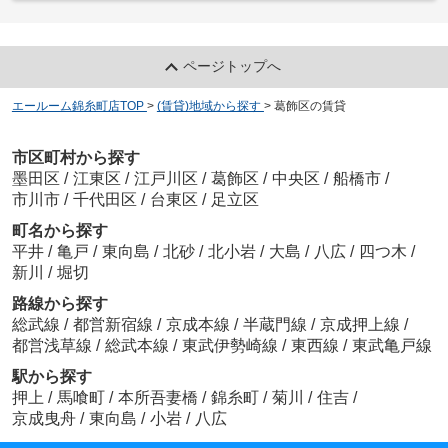
ページトップへ
エールーム錦糸町店TOP
>
(賃貸)地域から探す
>
葛飾区の賃貸
市区町村から探す
墨田区
/
江東区
/
江戸川区
/
葛飾区
/
中央区
/
船橋市
/
市川市
/
千代田区
/
台東区
/
足立区
町名から探す
平井
/
亀戸
/
東向島
/
北砂
/
北小岩
/
大島
/
八広
/
四つ木
/
新川
/
堀切
路線から探す
総武線
/
都営新宿線
/
京成本線
/
半蔵門線
/
京成押上線
/
都営浅草線
/
総武本線
/
東武伊勢崎線
/
東西線
/
東武亀戸線
駅から探す
押上
/
馬喰町
/
本所吾妻橋
/
錦糸町
/
菊川
/
住吉
/
京成曳舟
/
東向島
/
小岩
/
八広