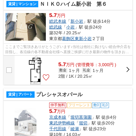
ＮＩＫＯハイム新小岩 第６
賃貸 | マンション
5.7
万円
総武本線
「
新小岩
」駅 徒歩14分
総武線
「
小岩
」駅 徒歩24分
築32年 / 20.25㎡
東京都
葛飾区
東新小岩
２丁目
ここまでご覧頂きありがとうございます♪当社は他社に負けない総合仲介店を
目指し、各沿線の各不動産会社様へ直接ご挨拶に行き最新の物件を頂きお客
様へ提供しております！最新の情報は...
5.7
万
円
(管理費等：3,000円 )
1ヶ月
1ヶ月
敷金
礼金
2階 / 1K / 20.25㎡
プレシャスオパール
賃貸 | アパート
仲手無料
フリーレント
敷0
礼0
5.7
万円
京成本線
「
堀切菖蒲園
」駅 徒歩4分
東武伊勢崎線
「
堀切
」駅 徒歩20分
千代田線
「
綾瀬
」駅 徒歩23分
築10年 / 14.03㎡