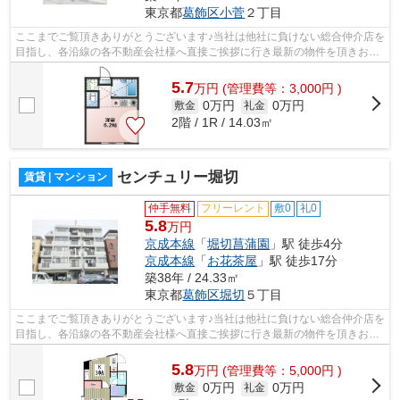
東京都
葛飾区
小菅
２丁目
ここまでご覧頂きありがとうございます♪当社は他社に負けない総合仲介店を
目指し、各沿線の各不動産会社様へ直接ご挨拶に行き最新の物件を頂きお客
様へ提供しております！最新の情報は...
5.7
万
円
(管理費等：3,000円 )
0万円
0万円
敷金
礼金
2階 / 1R / 14.03㎡
センチュリー堀切
賃貸 | マンション
仲手無料
フリーレント
敷0
礼0
5.8
万円
京成本線
「
堀切菖蒲園
」駅 徒歩4分
京成本線
「
お花茶屋
」駅 徒歩17分
築38年 / 24.33㎡
東京都
葛飾区
堀切
５丁目
ここまでご覧頂きありがとうございます♪当社は他社に負けない総合仲介店を
目指し、各沿線の各不動産会社様へ直接ご挨拶に行き最新の物件を頂きお客
様へ提供しております！最新の情報は...
5.8
万
円
(管理費等：5,000円 )
0万円
0万円
敷金
礼金