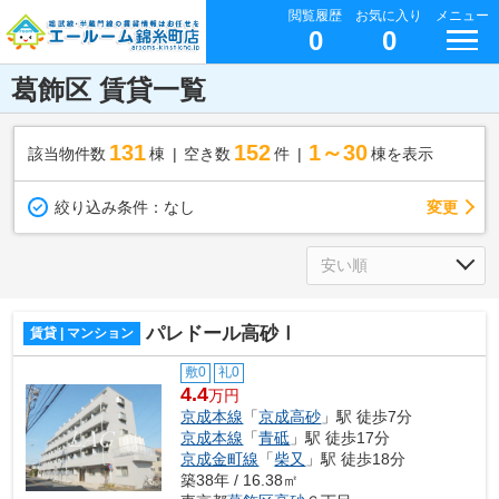
閲覧履歴
お気に入り
メニュー
0
0
葛飾区 賃貸一覧
131
152
1～30
該当物件数
棟
空き数
件
棟を表示
変更
絞り込み条件：
なし
パレドール高砂Ⅰ
賃貸 | マンション
敷0
礼0
4.4
万円
京成本線
「
京成高砂
」駅 徒歩7分
京成本線
「
青砥
」駅 徒歩17分
京成金町線
「
柴又
」駅 徒歩18分
築38年 / 16.38㎡