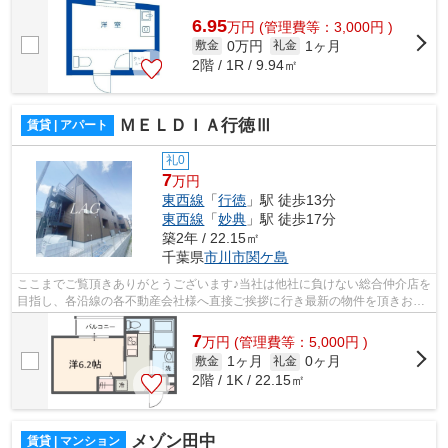
様へ提供しております！最新の情報は...
6.95
万
円
(管理費等：3,000円 )
0万円
1ヶ月
敷金
礼金
2階 / 1R / 9.94㎡
ＭＥＬＤＩＡ行徳Ⅲ
賃貸 | アパート
礼0
7
万円
東西線
「
行徳
」駅 徒歩13分
東西線
「
妙典
」駅 徒歩17分
築2年 / 22.15㎡
千葉県
市川市
関ケ島
ここまでご覧頂きありがとうございます♪当社は他社に負けない総合仲介店を
目指し、各沿線の各不動産会社様へ直接ご挨拶に行き最新の物件を頂きお客
様へ提供しております！最新の情報は...
7
万
円
(管理費等：5,000円 )
1ヶ月
0ヶ月
敷金
礼金
2階 / 1K / 22.15㎡
メゾン田中
賃貸 | マンション