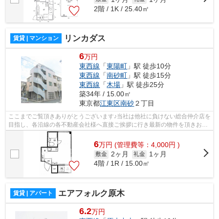
2階 / 1K / 25.40㎡
リンカダス
賃貸 | マンション
6
万円
東西線
「
東陽町
」駅 徒歩10分
東西線
「
南砂町
」駅 徒歩15分
東西線
「
木場
」駅 徒歩25分
築34年 / 15.00㎡
東京都
江東区
南砂
２丁目
ここまでご覧頂きありがとうございます♪当社は他社に負けない総合仲介店を
目指し、各沿線の各不動産会社様へ直接ご挨拶に行き最新の物件を頂きお客
様へ提供しております！最新の情報は...
6
万
円
(管理費等：4,000円 )
2ヶ月
1ヶ月
敷金
礼金
4階 / 1R / 15.00㎡
エアフォルク原木
賃貸 | アパート
6.2
万円