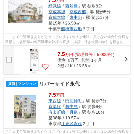
7.5
万円
総武線
「
西船橋
」駅 徒歩8分
京成本線
「
京成西船
」駅 徒歩5分
京成本線
「
東中山
」駅 徒歩17分
築15年 / 26.58㎡
千葉県
船橋市
西船
３丁目
ここまでご覧頂きありがとうございます♪当社は他社に負けない総合仲介店を
目指し、各沿線の各不動産会社様へ直接ご挨拶に行き最新の物件を頂きお客
様へ提供しております！最新の情報は...
7.5
万
円
(管理費等：5,000円 )
0万円
1ヶ月
敷金
礼金
2階 / 1K / 26.58㎡
リバーサイド永代
賃貸 | マンション
7.5
万円
東西線
「
門前仲町
」駅 徒歩7分
京葉線
「
越中島
」駅 徒歩9分
有楽町線
「
月島
」駅 徒歩18分
築38年 / 19.57㎡
東京都
江東区
永代
２丁目
ここまでご覧頂きありがとうございます♪当社は他社に負けない総合仲介店を