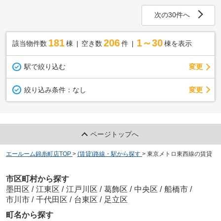
次の30件へ
181
206
1～30
該当物件数
棟
空き数
件
棟を表示
駅で絞り込む
変更
変更
絞り込み条件：
なし
ページトップへ
エールーム錦糸町店TOP
>
(賃貸)路線・駅から探す
>
東京メトロ東西線の賃貸
市区町村から探す
墨田区
/
江東区
/
江戸川区
/
葛飾区
/
中央区
/
船橋市
/
市川市
/
千代田区
/
台東区
/
足立区
町名から探す