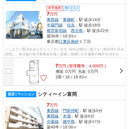
仲手無料
敷0
礼0
7
万円
東西線
「
東陽町
」駅 徒歩14分
半蔵門線
「
住吉
」駅 徒歩18分
都営新宿線
「
西大島
」駅 徒歩22分
築36年 / 18.83㎡
東京都
江東区
南砂
１丁目
ここまでご覧頂きありがとうございます♪当社は他社に負けない総合仲介店を
目指し、各沿線の各不動産会社様へ直接ご挨拶に行き最新の物件を頂きお客
様へ提供しております！最新の情報は...
7
万
円
(管理費等：4,000円 )
0万円
0万円
敷金
礼金
1階 / 1K / 18.83㎡
シティーイン富岡
賃貸 | マンション
7
万円
東西線
「
門前仲町
」駅 徒歩5分
東西線
「
木場
」駅 徒歩6分
京葉線
「
越中島
」駅 徒歩17分
築40年 / 18.00㎡