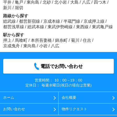
平井
/
亀戸
/
東向島
/
北砂
/
北小岩
/
大島
/
八広
/
四つ木
/
新川
/
堀切
路線から探す
総武線
/
都営新宿線
/
京成本線
/
半蔵門線
/
京成押上線
/
都営浅草線
/
総武本線
/
東武伊勢崎線
/
東西線
/
東武亀戸線
駅から探す
押上
/
馬喰町
/
本所吾妻橋
/
錦糸町
/
菊川
/
住吉
/
京成曳舟
/
東向島
/
小岩
/
八広
電話でお問い合わせ
営業時間：
10：00～19：00
定休日：
毎週水曜日(祝日の場合は営業)
ホーム
会社概要
お問い合わせ
物件リクエスト