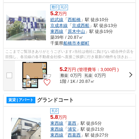
敷0
礼0
5.2
万円
総武線
「
西船橋
」駅 徒歩10分
京成本線
「
京成西船
」駅 徒歩13分
東西線
「
原木中山
」駅 徒歩19分
築39年 / 20.87㎡
千葉県
船橋市
本郷町
ここまでご覧頂きありがとうございます♪当社は他社に負けない総合仲介店を
目指し、各沿線の各不動産会社様へ直接ご挨拶に行き最新の物件を頂きお客
様へ提供しております！最新の情報は...
5.2
万
円
(管理費等：3,000円 )
0万円
0万円
敷金
礼金
1階 / 1K / 20.87㎡
グランドコート
賃貸 | アパート
礼0
5.8
万円
東西線
「
葛西
」駅 徒歩5分
東西線
「
浦安
」駅 徒歩21分
東西線
「
西葛西
」駅 徒歩27分