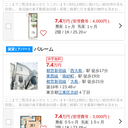
ここまでご覧頂きありがとうございます♪当社は他社に負けない総合仲介店を
目指し、各沿線の各不動産会社様へ直接ご挨拶に行き最新の物件を頂きお客
様へ提供しております！最新の情報は...
7.4
万
円
(管理費等：4,000円 )
1ヶ月
1ヶ月
敷金
礼金
2階 / 1K / 25.20㎡
パルーム
賃貸 | アパート
仲手無料
7.4
万円
都営新宿線
「
西大島
」駅 徒歩17分
東西線
「
南砂町
」駅 徒歩19分
都営新宿線
「
大島
」駅 徒歩21分
築16年 / 23.48㎡
東京都
江東区
北砂
４丁目
ここまでご覧頂きありがとうございます♪当社は他社に負けない総合仲介店を
目指し、各沿線の各不動産会社様へ直接ご挨拶に行き最新の物件を頂きお客
様へ提供しております！最新の情報は...
7.4
万
円
(管理費等：3,000円 )
0.5ヶ月
1.5ヶ月
敷金
礼金
2階 / 1K / 23.48㎡