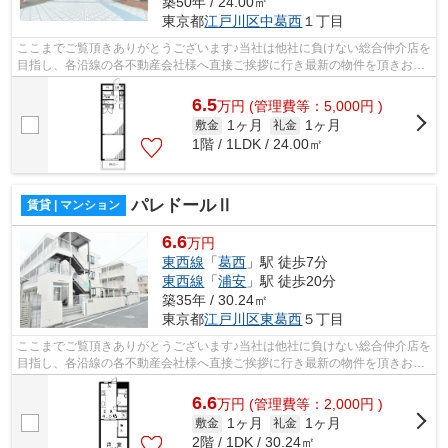
築50年 / 24.00㎡
東京都
江戸川区
中葛西
１丁目
ここまでご覧頂きありがとうございます♪当社は他社に負けない総合仲介店を
目指し、各沿線の各不動産会社様へ直接ご挨拶に行き最新の物件を頂きお客
様へ提供しております！最新の情報は...
6.5
万
円
(管理費等：5,000円 )
1ヶ月
1ヶ月
敷金
礼金
1階 / 1LDK / 24.00㎡
パレドールⅡ
賃貸 | マンション
6.6
万円
東西線
「
葛西
」駅 徒歩7分
東西線
「
浦安
」駅 徒歩20分
築35年 / 30.24㎡
東京都
江戸川区
東葛西
５丁目
ここまでご覧頂きありがとうございます♪当社は他社に負けない総合仲介店を
目指し、各沿線の各不動産会社様へ直接ご挨拶に行き最新の物件を頂きお客
様へ提供しております！最新の情報は...
6.6
万
円
(管理費等：2,000円 )
1ヶ月
1ヶ月
敷金
礼金
2階 / 1DK / 30.24㎡