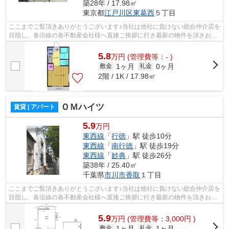
築28年 / 17.98㎡
東京都
江戸川区
東葛西
５丁目
ここまでご覧頂きありがとうございます♪当社は他社に負けない総合仲介店を
目指し、各沿線の各不動産会社様へ直接ご挨拶に行き最新の物件を頂きお客
様へ提供しております！最新の情報は...
5.8
万
円
(管理費等：- )
1ヶ月
0ヶ月
敷金
礼金
2階 / 1K / 17.98㎡
ＯＭハイツ
賃貸 | アパート
5.9
万円
東西線
「
行徳
」駅 徒歩10分
東西線
「
南行徳
」駅 徒歩19分
東西線
「
妙典
」駅 徒歩26分
築38年 / 25.40㎡
千葉県
市川市
香取
１丁目
ここまでご覧頂きありがとうございます♪当社は他社に負けない総合仲介店を
目指し、各沿線の各不動産会社様へ直接ご挨拶に行き最新の物件を頂きお客
様へ提供しております！最新の情報は...
5.9
万
円
(管理費等：3,000円 )
1ヶ月
1ヶ月
敷金
礼金