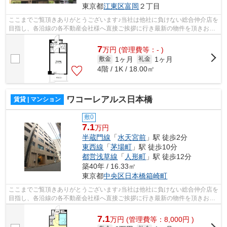
東京都
江東区
富岡
２丁目
ここまでご覧頂きありがとうございます♪当社は他社に負けない総合仲介店を
目指し、各沿線の各不動産会社様へ直接ご挨拶に行き最新の物件を頂きお客
様へ提供しております！最新の情報は...
7
万
円
(管理費等：- )
1ヶ月
1ヶ月
敷金
礼金
4階 / 1K / 18.00㎡
ワコーレアルス日本橋
賃貸 | マンション
敷0
7.1
万円
半蔵門線
「
水天宮前
」駅 徒歩2分
東西線
「
茅場町
」駅 徒歩10分
都営浅草線
「
人形町
」駅 徒歩12分
築40年 / 16.33㎡
東京都
中央区
日本橋箱崎町
ここまでご覧頂きありがとうございます♪当社は他社に負けない総合仲介店を
目指し、各沿線の各不動産会社様へ直接ご挨拶に行き最新の物件を頂きお客
様へ提供しております！最新の情報は...
7.1
万
円
(管理費等：8,000円 )