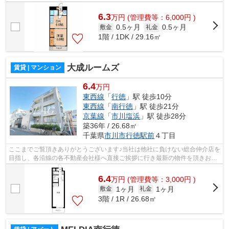
様へ提供しております！最新の情報は...
6.3
万
円
(管理費等：6,000円 )
0.5ヶ月
0.5ヶ月
敷金
礼金
1階 / 1DK / 29.16㎡
大成ルームズ
賃貸 | マンション
6.4
万円
東西線
「
行徳
」駅 徒歩10分
東西線
「
南行徳
」駅 徒歩21分
京葉線
「
市川塩浜
」駅 徒歩28分
築36年 / 26.68㎡
千葉県
市川市
行徳駅前
４丁目
ここまでご覧頂きありがとうございます♪当社は他社に負けない総合仲介店を
目指し、各沿線の各不動産会社様へ直接ご挨拶に行き最新の物件を頂きお客
様へ提供しております！最新の情報は...
6.4
万
円
(管理費等：3,000円 )
1ヶ月
1ヶ月
敷金
礼金
3階 / 1R / 26.68㎡