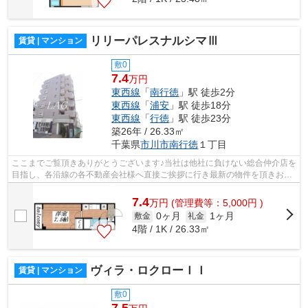
リリーパレスナルシマⅢ
賃貸 | マンション
敷0
7.4
万円
東西線
「
南行徳
」駅 徒歩2分
東西線
「
浦安
」駅 徒歩18分
東西線
「
行徳
」駅 徒歩23分
築26年 / 26.33㎡
千葉県
市川市
南行徳
１丁目
ここまでご覧頂きありがとうございます♪当社は他社に負けない総合仲介店を
目指し、各沿線の各不動産会社様へ直接ご挨拶に行き最新の物件を頂きお客
様へ提供しております！最新の情報は...
7.4
万
円
(管理費等：5,000円 )
0ヶ月
1ヶ月
敷金
礼金
4階 / 1K / 26.33㎡
ヴィラ・ロクローＩＩ
賃貸 | マンション
敷0