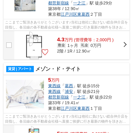
都営新宿線
「
一之江
」駅 徒歩29分
築38年 / 12.90㎡
東京都
江戸川区
東葛西
２丁目
ここまでご覧頂きありがとうございます♪当社は他社に負けない総合仲介店を
目指し、各沿線の各不動産会社様へ直接ご挨拶に行き最新の物件を頂きお客
様へ提供しております！最新の情報は...
4.3
万
円
(管理費等：2,000円 )
1ヶ月
0万円
敷金
礼金
2階 / 1R / 12.90㎡
メゾン・ド・テイト
賃貸 | アパート
5
万円
東西線
「
葛西
」駅 徒歩15分
東西線
「
浦安
」駅 徒歩21分
都営新宿線
「
一之江
」駅 徒歩22分
築33年 / 19.41㎡
東京都
江戸川区
東葛西
１丁目
ここまでご覧頂きありがとうございます♪当社は他社に負けない総合仲介店を
目指し、各沿線の各不動産会社様へ直接ご挨拶に行き最新の物件を頂きお客
様へ提供しております！最新の情報は...