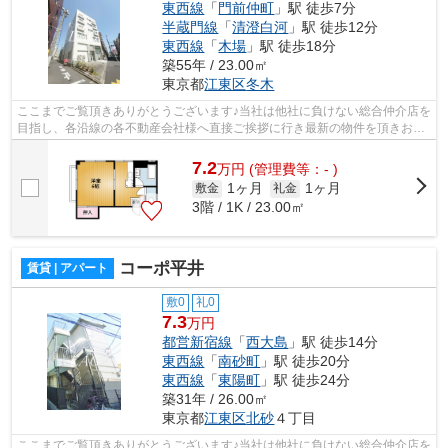
東西線
「
門前仲町
」駅 徒歩7分
半蔵門線
「
清澄白河
」駅 徒歩12分
東西線
「
木場
」駅 徒歩18分
築55年 / 23.00㎡
東京都
江東区
冬木
ここまでご覧頂きありがとうございます♪当社は他社に負けない総合仲介店を
目指し、各沿線の各不動産会社様へ直接ご挨拶に行き最新の物件を頂きお客
様へ提供しております！最新の情報は...
7.2
万
円
(管理費等：- )
1ヶ月
1ヶ月
敷金
礼金
3階 / 1K / 23.00㎡
コーポ平井
賃貸 | アパート
敷0
礼0
7.3
万円
都営新宿線
「
西大島
」駅 徒歩14分
東西線
「
南砂町
」駅 徒歩20分
東西線
「
東陽町
」駅 徒歩24分
築31年 / 26.00㎡
東京都
江東区
北砂
４丁目
ここまでご覧頂きありがとうございます♪当社は他社に負けない総合仲介店を