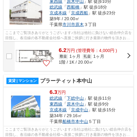
東西線
「
原木中山
」駅 徒歩10分
総武線
「
西船橋
」駅 徒歩18分
京成本線
「
京成西船
」駅 徒歩23分
築9年 / 20.00㎡
千葉県
市川市
原木
３丁目
ここまでご覧頂きありがとうございます♪当社は他社に負けない総合仲介店を
目指し、各沿線の各不動産会社様へ直接ご挨拶に行き最新の物件を頂きお客
様へ提供しております！最新の情報は...
6.2
万
円
(管理費等：4,000円 )
1ヶ月
1ヶ月
敷金
礼金
1階 / 1K / 20.00㎡
プラーティット本中山
賃貸 | マンション
6.3
万円
総武線
「
下総中山
」駅 徒歩11分
東西線
「
原木中山
」駅 徒歩9分
京成本線
「
京成中山
」駅 徒歩15分
築34年 / 29.16㎡
千葉県
船橋市
本中山
５丁目
ここまでご覧頂きありがとうございます♪当社は他社に負けない総合仲介店を
目指し、各沿線の各不動産会社様へ直接ご挨拶に行き最新の物件を頂きお客