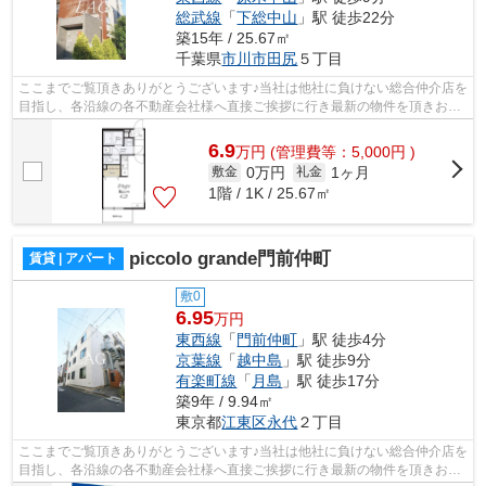
総武線
「
下総中山
」駅 徒歩22分
築15年 / 25.67㎡
千葉県
市川市
田尻
５丁目
ここまでご覧頂きありがとうございます♪当社は他社に負けない総合仲介店を
目指し、各沿線の各不動産会社様へ直接ご挨拶に行き最新の物件を頂きお客
様へ提供しております！最新の情報は...
6.9
万
円
(管理費等：5,000円 )
0万円
1ヶ月
敷金
礼金
1階 / 1K / 25.67㎡
piccolo grande門前仲町
賃貸 | アパート
敷0
6.95
万円
東西線
「
門前仲町
」駅 徒歩4分
京葉線
「
越中島
」駅 徒歩9分
有楽町線
「
月島
」駅 徒歩17分
築9年 / 9.94㎡
東京都
江東区
永代
２丁目
ここまでご覧頂きありがとうございます♪当社は他社に負けない総合仲介店を
目指し、各沿線の各不動産会社様へ直接ご挨拶に行き最新の物件を頂きお客