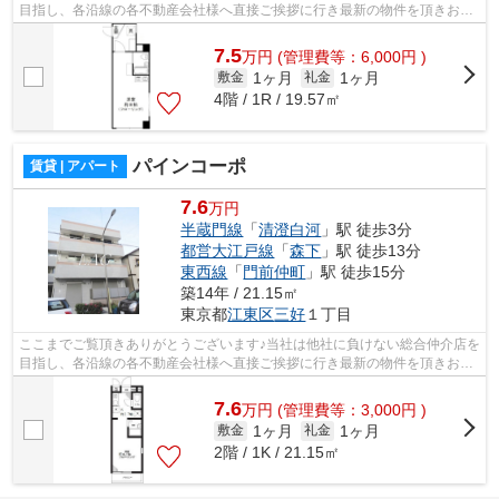
目指し、各沿線の各不動産会社様へ直接ご挨拶に行き最新の物件を頂きお客
様へ提供しております！最新の情報は...
7.5
万
円
(管理費等：6,000円 )
1ヶ月
1ヶ月
敷金
礼金
4階 / 1R / 19.57㎡
パインコーポ
賃貸 | アパート
7.6
万円
半蔵門線
「
清澄白河
」駅 徒歩3分
都営大江戸線
「
森下
」駅 徒歩13分
東西線
「
門前仲町
」駅 徒歩15分
築14年 / 21.15㎡
東京都
江東区
三好
１丁目
ここまでご覧頂きありがとうございます♪当社は他社に負けない総合仲介店を
目指し、各沿線の各不動産会社様へ直接ご挨拶に行き最新の物件を頂きお客
様へ提供しております！最新の情報は...
7.6
万
円
(管理費等：3,000円 )
1ヶ月
1ヶ月
敷金
礼金
2階 / 1K / 21.15㎡