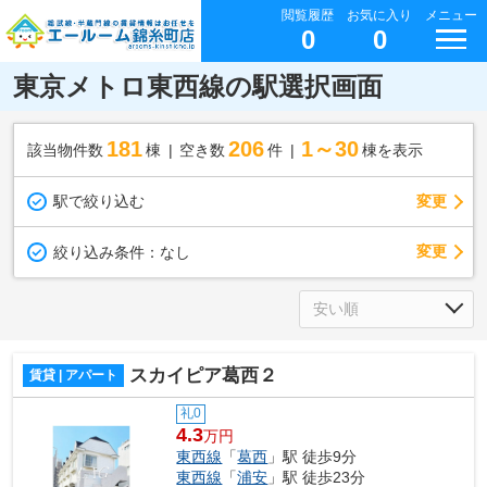
閲覧履歴
お気に入り
メニュー
0
0
東京メトロ東西線の駅選択画面
181
206
1～30
該当物件数
棟
空き数
件
棟を表示
駅で絞り込む
変更
変更
絞り込み条件：
なし
スカイピア葛西２
賃貸 | アパート
礼0
4.3
万円
東西線
「
葛西
」駅 徒歩9分
東西線
「
浦安
」駅 徒歩23分