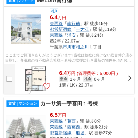
MELDIA南行徳
賃貸 | アパート
礼0
6.4
万円
東西線
「
南行徳
」駅 徒歩15分
都営新宿線
「
一之江
」駅 徒歩19分
東西線
「
浦安
」駅 徒歩24分
築2年 / 22.07㎡
千葉県
市川市
相之川
１丁目
ここまでご覧頂きありがとうございます♪当社は他社に負けない総合仲介店を
目指し、各沿線の各不動産会社様へ直接ご挨拶に行き最新の物件を頂きお客
様へ提供しております！最新の情報は...
6.4
万
円
(管理費等：5,000円 )
1ヶ月
0ヶ月
敷金
礼金
1階 / 1K / 22.07㎡
カーサ第一宇喜田１号棟
賃貸 | マンション
6.5
万円
東西線
「
葛西
」駅 徒歩8分
東西線
「
西葛西
」駅 徒歩21分
都営新宿線
「
船堀
」駅 徒歩27分