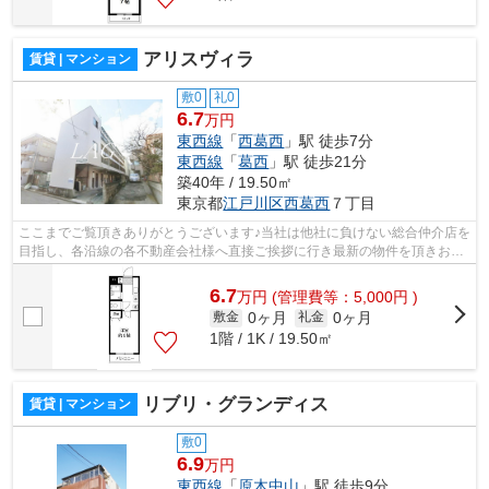
アリスヴィラ
賃貸 | マンション
敷0
礼0
6.7
万円
東西線
「
西葛西
」駅 徒歩7分
東西線
「
葛西
」駅 徒歩21分
築40年 / 19.50㎡
東京都
江戸川区
西葛西
７丁目
ここまでご覧頂きありがとうございます♪当社は他社に負けない総合仲介店を
目指し、各沿線の各不動産会社様へ直接ご挨拶に行き最新の物件を頂きお客
様へ提供しております！最新の情報は...
6.7
万
円
(管理費等：5,000円 )
0ヶ月
0ヶ月
敷金
礼金
1階 / 1K / 19.50㎡
リブリ・グランディス
賃貸 | マンション
敷0
6.9
万円
東西線
「
原木中山
」駅 徒歩9分