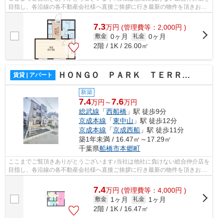
目指し、各沿線の各不動産会社様へ直接ご挨拶に行き最新の物件を頂きお客
様へ提供しております！最新の情報は...
7.3
万
円
(管理費等：2,000円 )
0ヶ月
0ヶ月
敷金
礼金
2階 / 1K / 26.00㎡
ＨＯＮＧＯ ＰＡＲＫ ＴＥＲＲＡＣＥ
賃貸 | アパート
新築
7.4
7.6
万円～
万円
総武線
「
西船橋
」駅 徒歩9分
京成本線
「
東中山
」駅 徒歩12分
京成本線
「
京成西船
」駅 徒歩11分
築1年未満 / 16.47㎡～17.29㎡
千葉県
船橋市
本郷町
ここまでご覧頂きありがとうございます♪当社は他社に負けない総合仲介店を
目指し、各沿線の各不動産会社様へ直接ご挨拶に行き最新の物件を頂きお客
様へ提供しております！最新の情報は...
7.4
万
円
(管理費等：4,000円 )
1ヶ月
1ヶ月
敷金
礼金
2階 / 1K / 16.47㎡