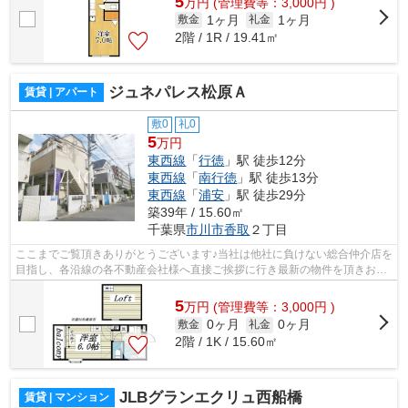
5
万
円
(管理費等：3,000円 )
1ヶ月
1ヶ月
敷金
礼金
2階 / 1R / 19.41㎡
ジュネパレス松原Ａ
賃貸 | アパート
敷0
礼0
5
万円
東西線
「
行徳
」駅 徒歩12分
東西線
「
南行徳
」駅 徒歩13分
東西線
「
浦安
」駅 徒歩29分
築39年 / 15.60㎡
千葉県
市川市
香取
２丁目
ここまでご覧頂きありがとうございます♪当社は他社に負けない総合仲介店を
目指し、各沿線の各不動産会社様へ直接ご挨拶に行き最新の物件を頂きお客
様へ提供しております！最新の情報は...
5
万
円
(管理費等：3,000円 )
0ヶ月
0ヶ月
敷金
礼金
2階 / 1K / 15.60㎡
JLBグランエクリュ西船橋
賃貸 | マンション