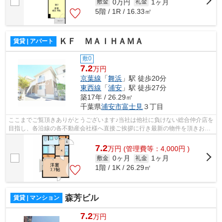
0万円
1ヶ月
敷金
礼金
5階 / 1R / 16.33㎡
ＫＦ ＭＡＩＨＡＭＡ
賃貸 | アパート
敷0
7.2
万円
京葉線
「
舞浜
」駅 徒歩20分
東西線
「
浦安
」駅 徒歩27分
築17年 / 26.29㎡
千葉県
浦安市
富士見
３丁目
ここまでご覧頂きありがとうございます♪当社は他社に負けない総合仲介店を
目指し、各沿線の各不動産会社様へ直接ご挨拶に行き最新の物件を頂きお客
様へ提供しております！最新の情報は...
7.2
万
円
(管理費等：4,000円 )
0ヶ月
1ヶ月
敷金
礼金
1階 / 1K / 26.29㎡
森芳ビル
賃貸 | マンション
7.2
万円