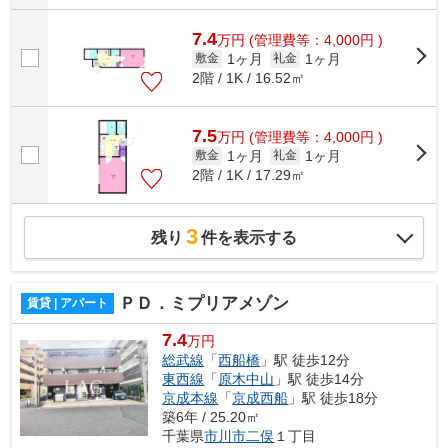
7.4
万
円
(管理費等：4,000円 )
1ヶ月
1ヶ月
敷金
礼金
2階 / 1K / 16.52㎡
7.5
万
円
(管理費等：4,000円 )
1ヶ月
1ヶ月
敷金
礼金
2階 / 1K / 17.29㎡
3
残り
件を表示する
ＰＤ．ミプリアメゾン
賃貸 | アパート
7.4
万円
総武線
「
西船橋
」駅 徒歩12分
東西線
「
原木中山
」駅 徒歩14分
京成本線
「
京成西船
」駅 徒歩18分
築6年 / 25.20㎡
千葉県
市川市
二俣
１丁目