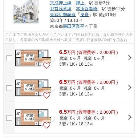
京成押上線
「
押上
」駅 徒歩3分
都営浅草線
「
本所吾妻橋
」駅 徒歩12分
東武伊勢崎線
「
曳舟
」駅 徒歩16分
築33年 / 18.13㎡
東京都
墨田区
業平
４丁目
ここまでご覧頂きありがとうございます♪当社は他社に負けない総合仲介店を
目指し、各沿線の各不動産会社様へ直接ご挨拶に行き最新の物件を頂きお客
様へ提供しております！最新の情報は...
6.5
万
円
(管理費等：2,000円 )
0ヶ月
0ヶ月
敷金
礼金
3階 / 1K / 18.13㎡
6.5
万
円
(管理費等：2,000円 )
0ヶ月
0ヶ月
敷金
礼金
3階 / 1K / 18.13㎡
6.5
万
円
(管理費等：2,000円 )
0ヶ月
0ヶ月
敷金
礼金
3階 / 1K / 18.13㎡