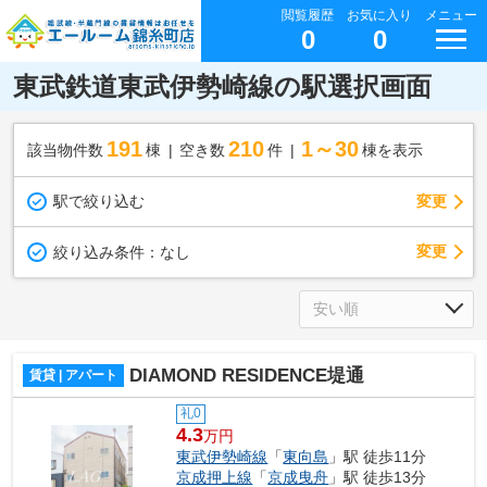
閲覧履歴
お気に入り
メニュー
0
0
東武鉄道東武伊勢崎線の駅選択画面
191
210
1～30
該当物件数
棟
空き数
件
棟を表示
駅で絞り込む
変更
変更
絞り込み条件：
なし
DIAMOND RESIDENCE堤通
賃貸 | アパート
礼0
4.3
万円
東武伊勢崎線
「
東向島
」駅 徒歩11分
京成押上線
「
京成曳舟
」駅 徒歩13分