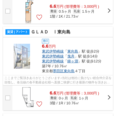
様へ提供しております！最新の情報は...
6.6
万
円
(管理費等：3,000円 )
0.5ヶ月
1.5ヶ月
敷金
礼金
1階 / 1K / 21.73㎡
ＧＬＡＤ Ⅰ東向島
賃貸 | アパート
敷0
6.6
万円
東武伊勢崎線
「
東向島
」駅 徒歩2分
東武伊勢崎線
「
曳舟
」駅 徒歩14分
東武伊勢崎線
「
鐘ヶ淵
」駅 徒歩12分
築7年 / 10.76㎡
東京都
墨田区
東向島
４丁目
ここまでご覧頂きありがとうございます♪当社は他社に負けない総合仲介店を
目指し、各沿線の各不動産会社様へ直接ご挨拶に行き最新の物件を頂きお客
様へ提供しております！最新の情報は...
6.6
万
円
(管理費等：3,000円 )
0ヶ月
1ヶ月
敷金
礼金
3階 / 1R / 10.76㎡