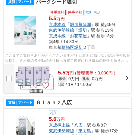
パークシード堀切
賃貸 | アパート
仲手無料
仲手半額
敷0
礼0
5.5
万円
京成本線
「
堀切菖蒲園
」駅 徒歩5分
東武伊勢崎線
「
堀切
」駅 徒歩19分
京成本線
「
お花茶屋
」駅 徒歩18分
築4年 / 14.80㎡
東京都
葛飾区
堀切
２丁目
ここまでご覧頂きありがとうございます♪当社は他社に負けない総合仲介店を
目指し、各沿線の各不動産会社様へ直接ご挨拶に行き最新の物件を頂きお客
様へ提供しております！最新の情報は...
5.5
万
円
(管理費等：3,000円 )
0万円
0万円
敷金
礼金
1階 / 1R / 14.80㎡
Ｇｌａｎｚ八広
賃貸 | アパート
礼0
5.6
万円
京成押上線
「
八広
」駅 徒歩8分
東武伊勢崎線
「
東向島
」駅 徒歩17分