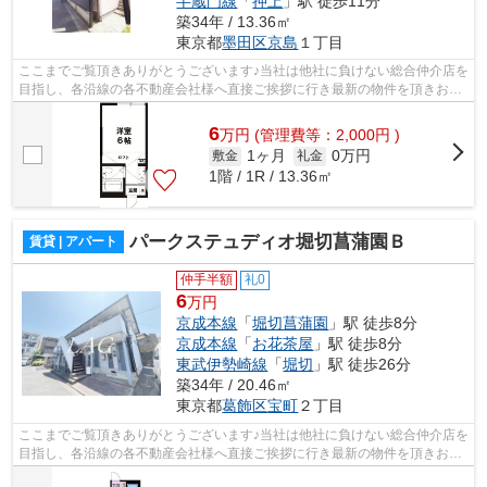
半蔵門線
「
押上
」駅 徒歩11分
築34年 / 13.36㎡
東京都
墨田区
京島
１丁目
ここまでご覧頂きありがとうございます♪当社は他社に負けない総合仲介店を
目指し、各沿線の各不動産会社様へ直接ご挨拶に行き最新の物件を頂きお客
様へ提供しております！最新の情報は...
6
万
円
(管理費等：2,000円 )
1ヶ月
0万円
敷金
礼金
1階 / 1R / 13.36㎡
パークステュディオ堀切菖蒲園Ｂ
賃貸 | アパート
仲手半額
礼0
6
万円
京成本線
「
堀切菖蒲園
」駅 徒歩8分
京成本線
「
お花茶屋
」駅 徒歩8分
東武伊勢崎線
「
堀切
」駅 徒歩26分
築34年 / 20.46㎡
東京都
葛飾区
宝町
２丁目
ここまでご覧頂きありがとうございます♪当社は他社に負けない総合仲介店を
目指し、各沿線の各不動産会社様へ直接ご挨拶に行き最新の物件を頂きお客
様へ提供しております！最新の情報は...