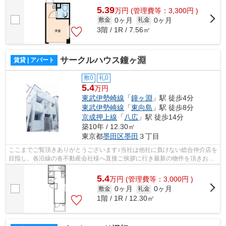
5.39
万
円
(管理費等：3,300円 )
0ヶ月
0ヶ月
敷金
礼金
3階 / 1R / 7.56㎡
サークルハウス鐘ヶ淵
賃貸 | アパート
敷0
礼0
5.4
万円
東武伊勢崎線
「
鐘ヶ淵
」駅 徒歩4分
東武伊勢崎線
「
東向島
」駅 徒歩8分
京成押上線
「
八広
」駅 徒歩14分
築10年 / 12.30㎡
東京都
墨田区
墨田
３丁目
ここまでご覧頂きありがとうございます♪当社は他社に負けない総合仲介店を
目指し、各沿線の各不動産会社様へ直接ご挨拶に行き最新の物件を頂きお客
様へ提供しております！最新の情報は...
5.4
万
円
(管理費等：3,000円 )
0ヶ月
0ヶ月
敷金
礼金
1階 / 1R / 12.30㎡