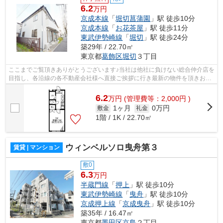
6.2
万円
京成本線
「
堀切菖蒲園
」駅 徒歩10分
京成本線
「
お花茶屋
」駅 徒歩11分
東武伊勢崎線
「
堀切
」駅 徒歩24分
築29年 / 22.70㎡
東京都
葛飾区
堀切
３丁目
ここまでご覧頂きありがとうございます♪当社は他社に負けない総合仲介店を
目指し、各沿線の各不動産会社様へ直接ご挨拶に行き最新の物件を頂きお客
様へ提供しております！最新の情報は...
6.2
万
円
(管理費等：2,000円 )
1ヶ月
0万円
敷金
礼金
1階 / 1K / 22.70㎡
ウィンベルソロ曳舟第３
賃貸 | マンション
敷0
6.3
万円
半蔵門線
「
押上
」駅 徒歩10分
東武伊勢崎線
「
曳舟
」駅 徒歩10分
京成押上線
「
京成曳舟
」駅 徒歩10分
築35年 / 16.47㎡
東京都
墨田区
京島
２丁目