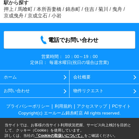
駅から探す
押上
/
馬喰町
/
本所吾妻橋
/
錦糸町
/
住吉
/
菊川
/
曳舟
/
京成曳舟
/
京成立石
/
小岩
電話でお問い合わせ
営業時間：
10：00～19：00
定休日：
毎週水曜日(祝日の場合は営業)
ホーム
会社概要
お問い合わせ
物件リクエスト
プライバシーポリシー
利用規約
アクセスマップ
PCサイト
Copyright(c) エールーム錦糸町店 All rights reserved.
当サイトでは、お客様の当サイト利用状況把握、サービス向上検討を目的と
して、クッキー（Cookie）を使用しています。
詳しくは、当社の
「Cookieの取扱いについて」
をご確認ください。