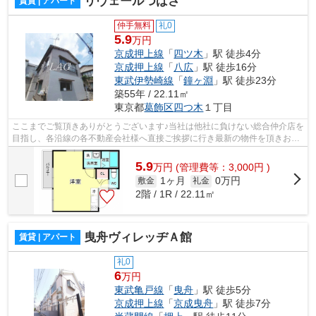
リヴェールつばさ
賃貸 | アパート
仲手無料
礼0
5.9
万円
京成押上線
「
四ツ木
」駅 徒歩4分
京成押上線
「
八広
」駅 徒歩16分
東武伊勢崎線
「
鐘ヶ淵
」駅 徒歩23分
築55年 / 22.11㎡
東京都
葛飾区
四つ木
１丁目
ここまでご覧頂きありがとうございます♪当社は他社に負けない総合仲介店を
目指し、各沿線の各不動産会社様へ直接ご挨拶に行き最新の物件を頂きお客
様へ提供しております！最新の情報は...
5.9
万
円
(管理費等：3,000円 )
1ヶ月
0万円
敷金
礼金
2階 / 1R / 22.11㎡
曳舟ヴィレッヂＡ館
賃貸 | アパート
礼0
6
万円
東武亀戸線
「
曳舟
」駅 徒歩5分
京成押上線
「
京成曳舟
」駅 徒歩7分