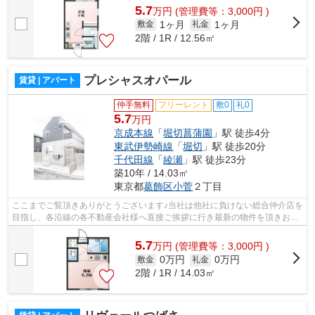
5.7
万
円
(管理費等：3,000円 )
1ヶ月
1ヶ月
敷金
礼金
2階 / 1R / 12.56㎡
プレシャスオパール
賃貸 | アパート
仲手無料
フリーレント
敷0
礼0
5.7
万円
京成本線
「
堀切菖蒲園
」駅 徒歩4分
東武伊勢崎線
「
堀切
」駅 徒歩20分
千代田線
「
綾瀬
」駅 徒歩23分
築10年 / 14.03㎡
東京都
葛飾区
小菅
２丁目
ここまでご覧頂きありがとうございます♪当社は他社に負けない総合仲介店を
目指し、各沿線の各不動産会社様へ直接ご挨拶に行き最新の物件を頂きお客
様へ提供しております！最新の情報は...
5.7
万
円
(管理費等：3,000円 )
0万円
0万円
敷金
礼金
2階 / 1R / 14.03㎡