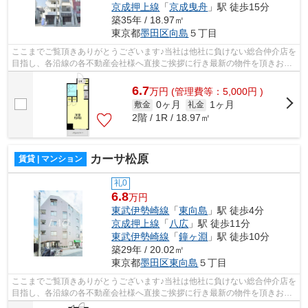
京成押上線
「
京成曳舟
」駅 徒歩15分
築35年 / 18.97㎡
東京都
墨田区
向島
５丁目
ここまでご覧頂きありがとうございます♪当社は他社に負けない総合仲介店を
目指し、各沿線の各不動産会社様へ直接ご挨拶に行き最新の物件を頂きお客
様へ提供しております！最新の情報は...
6.7
万
円
(管理費等：5,000円 )
0ヶ月
1ヶ月
敷金
礼金
2階 / 1R / 18.97㎡
カーサ松原
賃貸 | マンション
礼0
6.8
万円
東武伊勢崎線
「
東向島
」駅 徒歩4分
京成押上線
「
八広
」駅 徒歩11分
東武伊勢崎線
「
鐘ヶ淵
」駅 徒歩10分
築29年 / 20.02㎡
東京都
墨田区
東向島
５丁目
ここまでご覧頂きありがとうございます♪当社は他社に負けない総合仲介店を
目指し、各沿線の各不動産会社様へ直接ご挨拶に行き最新の物件を頂きお客
様へ提供しております！最新の情報は...