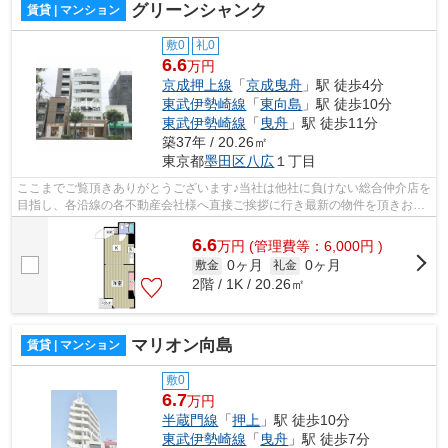
グリーンシャンク
賃貸 | マンション
敷0
礼0
6.6
万円
京成押上線
「
京成曳舟
」駅 徒歩4分
東武伊勢崎線
「
東向島
」駅 徒歩10分
東武伊勢崎線
「
曳舟
」駅 徒歩11分
築37年 / 20.26㎡
東京都
墨田区
八広
１丁目
ここまでご覧頂きありがとうございます♪当社は他社に負けない総合仲介店を
目指し、各沿線の各不動産会社様へ直接ご挨拶に行き最新の物件を頂きお客
様へ提供しております！最新の情報は...
6.6
万
円
(管理費等：6,000円 )
0ヶ月
0ヶ月
敷金
礼金
2階 / 1K / 20.26㎡
マリオン向島
賃貸 | マンション
敷0
6.7
万円
半蔵門線
「
押上
」駅 徒歩10分
東武伊勢崎線
「
曳舟
」駅 徒歩7分