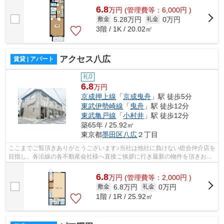
6.8
万
円
(管理費等：6,000円 )
5.28万円
0万円
敷金
礼金
3階 / 1K / 20.02㎡
アクセス八広
賃貸 | アパート
礼0
6.8
万円
京成押上線
「
京成曳舟
」駅 徒歩5分
東武伊勢崎線
「
曳舟
」駅 徒歩12分
東武亀戸線
「
小村井
」駅 徒歩12分
築65年 / 25.92㎡
東京都
墨田区
八広
２丁目
ここまでご覧頂きありがとうございます♪当社は他社に負けない総合仲介店を
目指し、各沿線の各不動産会社様へ直接ご挨拶に行き最新の物件を頂きお客
様へ提供しております！最新の情報は...
6.8
万
円
(管理費等：2,000円 )
6.8万円
0万円
敷金
礼金
1階 / 1R / 25.92㎡