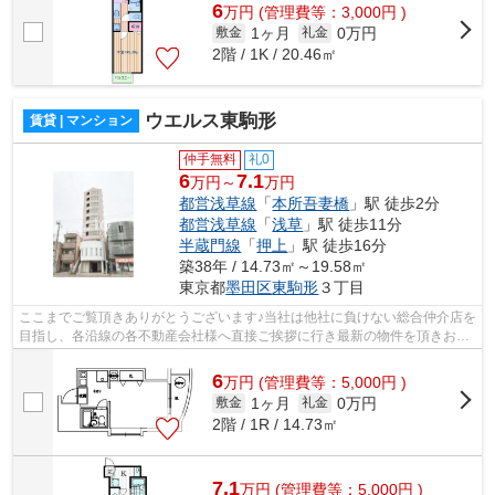
6
万
円
(管理費等：3,000円 )
1ヶ月
0万円
敷金
礼金
2階 / 1K / 20.46㎡
ウエルス東駒形
賃貸 | マンション
仲手無料
礼0
6
7.1
万円～
万円
都営浅草線
「
本所吾妻橋
」駅 徒歩2分
都営浅草線
「
浅草
」駅 徒歩11分
半蔵門線
「
押上
」駅 徒歩16分
築38年 / 14.73㎡～19.58㎡
東京都
墨田区
東駒形
３丁目
ここまでご覧頂きありがとうございます♪当社は他社に負けない総合仲介店を
目指し、各沿線の各不動産会社様へ直接ご挨拶に行き最新の物件を頂きお客
様へ提供しております！最新の情報は...
6
万
円
(管理費等：5,000円 )
1ヶ月
0万円
敷金
礼金
2階 / 1R / 14.73㎡
7.1
万
円
(管理費等：5,000円 )