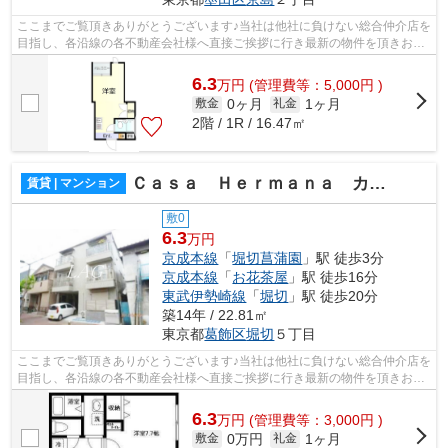
ここまでご覧頂きありがとうございます♪当社は他社に負けない総合仲介店を
目指し、各沿線の各不動産会社様へ直接ご挨拶に行き最新の物件を頂きお客
様へ提供しております！最新の情報は...
6.3
万
円
(管理費等：5,000円 )
0ヶ月
1ヶ月
敷金
礼金
2階 / 1R / 16.47㎡
Ｃａｓａ Ｈｅｒｍａｎａ カーサエルマーナ
賃貸 | マンション
敷0
6.3
万円
京成本線
「
堀切菖蒲園
」駅 徒歩3分
京成本線
「
お花茶屋
」駅 徒歩16分
東武伊勢崎線
「
堀切
」駅 徒歩20分
築14年 / 22.81㎡
東京都
葛飾区
堀切
５丁目
ここまでご覧頂きありがとうございます♪当社は他社に負けない総合仲介店を
目指し、各沿線の各不動産会社様へ直接ご挨拶に行き最新の物件を頂きお客
様へ提供しております！最新の情報は...
6.3
万
円
(管理費等：3,000円 )
0万円
1ヶ月
敷金
礼金