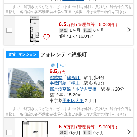
ここまでご覧頂きありがとうございます♪当社は他社に負けない総合仲介店を
目指し、各沿線の各不動産会社様へ直接ご挨拶に行き最新の物件を頂きお客
様へ提供しております！最新の情報は...
6.5
万
円
(管理費等：5,000円 )
1ヶ月
0ヶ月
敷金
礼金
4階 / 1R / 16.04㎡
フォレシティ錦糸町
賃貸 | マンション
敷0
礼0
6.5
万円
総武線
「
錦糸町
」駅 徒歩4分
半蔵門線
「
押上
」駅 徒歩9分
都営浅草線
「
本所吾妻橋
」駅 徒歩20分
築19年 / 15.20㎡
東京都
墨田区
太平
２丁目
ここまでご覧頂きありがとうございます♪当社は他社に負けない総合仲介店を
目指し、各沿線の各不動産会社様へ直接ご挨拶に行き最新の物件を頂きお客
様へ提供しております！最新の情報は...
6.5
万
円
(管理費等：5,000円 )
0ヶ月
0ヶ月
敷金
礼金