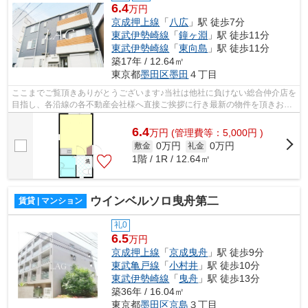
6.4
万円
京成押上線
「
八広
」駅 徒歩7分
東武伊勢崎線
「
鐘ヶ淵
」駅 徒歩11分
東武伊勢崎線
「
東向島
」駅 徒歩11分
築17年 / 12.64㎡
東京都
墨田区
墨田
４丁目
ここまでご覧頂きありがとうございます♪当社は他社に負けない総合仲介店を
目指し、各沿線の各不動産会社様へ直接ご挨拶に行き最新の物件を頂きお客
様へ提供しております！最新の情報は...
6.4
万
円
(管理費等：5,000円 )
0万円
0万円
敷金
礼金
1階 / 1R / 12.64㎡
ウインベルソロ曳舟第二
賃貸 | マンション
礼0
6.5
万円
京成押上線
「
京成曳舟
」駅 徒歩9分
東武亀戸線
「
小村井
」駅 徒歩10分
東武伊勢崎線
「
曳舟
」駅 徒歩13分
築36年 / 16.04㎡
東京都
墨田区
京島
３丁目