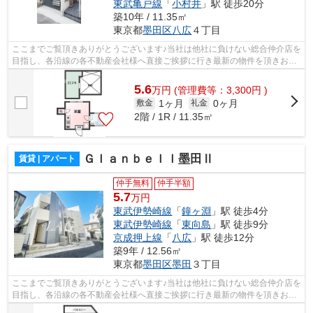
東武亀戸線
「
小村井
」駅 徒歩20分
築10年 / 11.35㎡
東京都
墨田区
八広
４丁目
ここまでご覧頂きありがとうございます♪当社は他社に負けない総合仲介店を
目指し、各沿線の各不動産会社様へ直接ご挨拶に行き最新の物件を頂きお客
様へ提供しております！最新の情報は...
5.6
万
円
(管理費等：3,300円 )
1ヶ月
0ヶ月
敷金
礼金
2階 / 1R / 11.35㎡
Ｇｌａｎｂｅｌｌ墨田Ⅱ
賃貸 | アパート
仲手無料
仲手半額
5.7
万円
東武伊勢崎線
「
鐘ヶ淵
」駅 徒歩4分
東武伊勢崎線
「
東向島
」駅 徒歩9分
京成押上線
「
八広
」駅 徒歩12分
築9年 / 12.56㎡
東京都
墨田区
墨田
３丁目
ここまでご覧頂きありがとうございます♪当社は他社に負けない総合仲介店を
目指し、各沿線の各不動産会社様へ直接ご挨拶に行き最新の物件を頂きお客
様へ提供しております！最新の情報は...