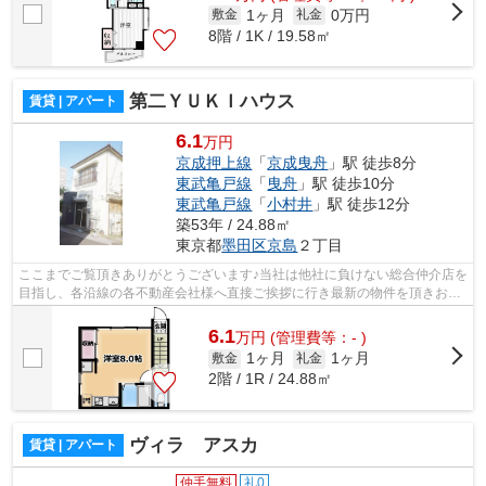
1ヶ月
0万円
敷金
礼金
8階 / 1K / 19.58㎡
第二ＹＵＫＩハウス
賃貸 | アパート
6.1
万円
京成押上線
「
京成曳舟
」駅 徒歩8分
東武亀戸線
「
曳舟
」駅 徒歩10分
東武亀戸線
「
小村井
」駅 徒歩12分
築53年 / 24.88㎡
東京都
墨田区
京島
２丁目
ここまでご覧頂きありがとうございます♪当社は他社に負けない総合仲介店を
目指し、各沿線の各不動産会社様へ直接ご挨拶に行き最新の物件を頂きお客
様へ提供しております！最新の情報は...
6.1
万
円
(管理費等：- )
1ヶ月
1ヶ月
敷金
礼金
2階 / 1R / 24.88㎡
ヴィラ アスカ
賃貸 | アパート
仲手無料
礼0