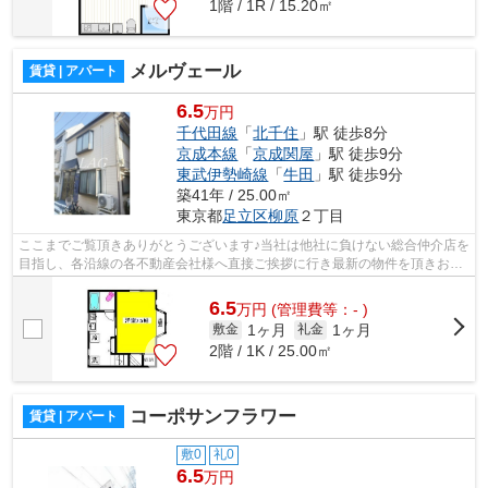
1階 / 1R / 15.20㎡
メルヴェール
賃貸 | アパート
6.5
万円
千代田線
「
北千住
」駅 徒歩8分
京成本線
「
京成関屋
」駅 徒歩9分
東武伊勢崎線
「
牛田
」駅 徒歩9分
築41年 / 25.00㎡
東京都
足立区
柳原
２丁目
ここまでご覧頂きありがとうございます♪当社は他社に負けない総合仲介店を
目指し、各沿線の各不動産会社様へ直接ご挨拶に行き最新の物件を頂きお客
様へ提供しております！最新の情報は...
6.5
万
円
(管理費等：- )
1ヶ月
1ヶ月
敷金
礼金
2階 / 1K / 25.00㎡
コーポサンフラワー
賃貸 | アパート
敷0
礼0
6.5
万円