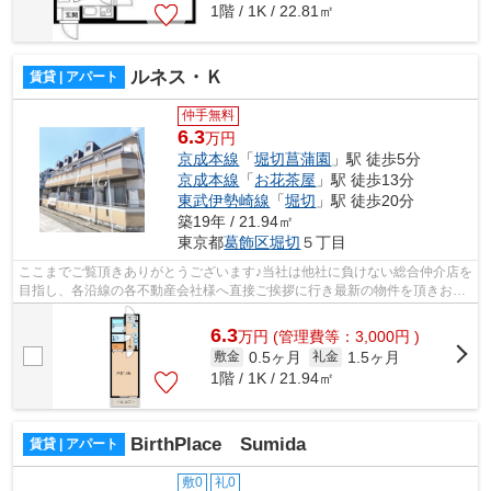
1階 / 1K / 22.81㎡
ルネス・Ｋ
賃貸 | アパート
仲手無料
6.3
万円
京成本線
「
堀切菖蒲園
」駅 徒歩5分
京成本線
「
お花茶屋
」駅 徒歩13分
東武伊勢崎線
「
堀切
」駅 徒歩20分
築19年 / 21.94㎡
東京都
葛飾区
堀切
５丁目
ここまでご覧頂きありがとうございます♪当社は他社に負けない総合仲介店を
目指し、各沿線の各不動産会社様へ直接ご挨拶に行き最新の物件を頂きお客
様へ提供しております！最新の情報は...
6.3
万
円
(管理費等：3,000円 )
0.5ヶ月
1.5ヶ月
敷金
礼金
1階 / 1K / 21.94㎡
BirthPlace Sumida
賃貸 | アパート
敷0
礼0