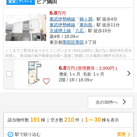
ピア隅田
賃貸 | アパート
6.8
万円
東武伊勢崎線
「
鐘ヶ淵
」駅 徒歩4分
東武伊勢崎線
「
東向島
」駅 徒歩11分
京成押上線
「
八広
」駅 徒歩15分
築4年 / 18.09㎡
東京都
墨田区
墨田
３丁目
ここまでご覧頂きありがとうございます♪当社は他社に負けない総合仲介店を
目指し、各沿線の各不動産会社様へ直接ご挨拶に行き最新の物件を頂きお客
様へ提供しております！最新の情報は...
6.8
万
円
(管理費等：2,000円 )
1ヶ月
1ヶ月
敷金
礼金
2階 / 1R / 18.09㎡
次の30件へ
191
210
1～30
該当物件数
棟
空き数
件
棟を表示
駅で絞り込む
変更