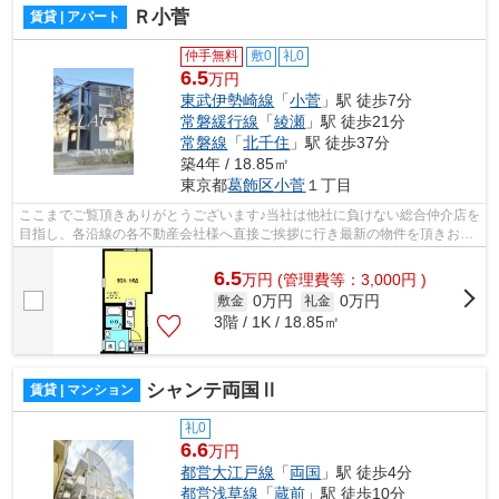
Ｒ小菅
賃貸 | アパート
仲手無料
敷0
礼0
6.5
万円
東武伊勢崎線
「
小菅
」駅 徒歩7分
常磐緩行線
「
綾瀬
」駅 徒歩21分
常磐線
「
北千住
」駅 徒歩37分
築4年 / 18.85㎡
東京都
葛飾区
小菅
１丁目
ここまでご覧頂きありがとうございます♪当社は他社に負けない総合仲介店を
目指し、各沿線の各不動産会社様へ直接ご挨拶に行き最新の物件を頂きお客
様へ提供しております！最新の情報は...
6.5
万
円
(管理費等：3,000円 )
0万円
0万円
敷金
礼金
3階 / 1K / 18.85㎡
シャンテ両国Ⅱ
賃貸 | マンション
礼0
6.6
万円
都営大江戸線
「
両国
」駅 徒歩4分
都営浅草線
「
蔵前
」駅 徒歩10分