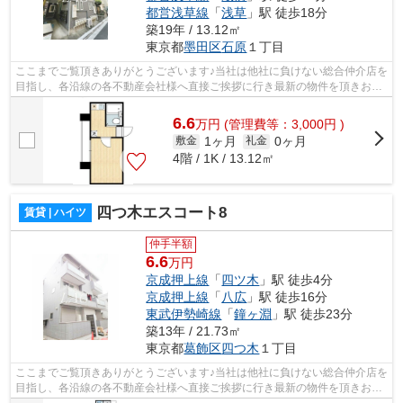
都営浅草線
「
浅草
」駅 徒歩18分
築19年 / 13.12㎡
東京都
墨田区
石原
１丁目
ここまでご覧頂きありがとうございます♪当社は他社に負けない総合仲介店を
目指し、各沿線の各不動産会社様へ直接ご挨拶に行き最新の物件を頂きお客
様へ提供しております！最新の情報は...
6.6
万
円
(管理費等：3,000円 )
1ヶ月
0ヶ月
敷金
礼金
4階 / 1K / 13.12㎡
四つ木エスコート8
賃貸 | ハイツ
仲手半額
6.6
万円
京成押上線
「
四ツ木
」駅 徒歩4分
京成押上線
「
八広
」駅 徒歩16分
東武伊勢崎線
「
鐘ヶ淵
」駅 徒歩23分
築13年 / 21.73㎡
東京都
葛飾区
四つ木
１丁目
ここまでご覧頂きありがとうございます♪当社は他社に負けない総合仲介店を
目指し、各沿線の各不動産会社様へ直接ご挨拶に行き最新の物件を頂きお客