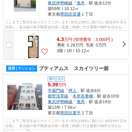
東武伊勢崎線
「
曳舟
」駅 徒歩12分
築59年 / 10.12㎡
東京都
墨田区
堤通
１丁目
ここまでご覧頂きありがとうございます♪当社は他社に負けない総合仲介店を
目指し、各沿線の各不動産会社様へ直接ご挨拶に行き最新の物件を頂きお客
様へ提供しております！最新の情報は...
4.3
万
円
(管理費等：3,000円 )
5.28万円
0万円
敷金
礼金
3階 / 1R / 10.12㎡
プティアムス スカイツリー前
賃貸 | マンション
敷0
礼0
5.39
万円
半蔵門線
「
押上
」駅 徒歩6分
都営浅草線
「
本所吾妻橋
」駅 徒歩10分
東武伊勢崎線
「
曳舟
」駅 徒歩19分
築13年 / 7.56㎡
東京都
墨田区
業平
２丁目
ここまでご覧頂きありがとうございます♪当社は他社に負けない総合仲介店を
目指し、各沿線の各不動産会社様へ直接ご挨拶に行き最新の物件を頂きお客
様へ提供しております！最新の情報は...