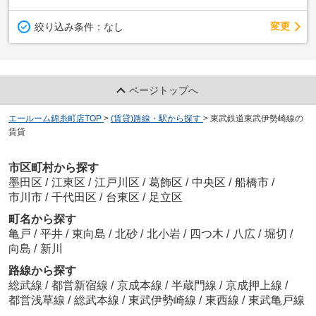
変更
絞り込み条件：
なし
ページトップへ
エールーム錦糸町店TOP
>
(賃貸)路線・駅から探す
>
東武鉄道東武伊勢崎線の
賃貸
市区町村から探す
墨田区
/
江東区
/
江戸川区
/
葛飾区
/
中央区
/
船橋市
/
市川市
/
千代田区
/
台東区
/
足立区
町名から探す
亀戸
/
平井
/
東向島
/
北砂
/
北小岩
/
四つ木
/
八広
/
堀切
/
向島
/
新川
路線から探す
総武線
/
都営新宿線
/
京成本線
/
半蔵門線
/
京成押上線
/
都営浅草線
/
総武本線
/
東武伊勢崎線
/
東西線
/
東武亀戸線