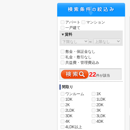
アパート
マンション
一戸建て
▼賃料
～
敷金・保証金なし
礼金・敷引なし
共益費・管理費込み
22
件が該当
間取り
ワンルーム
1K
1DK
1LDK
2K
2DK
2LDK
3K
3DK
3LDK
4K
4DK
4LDK以上