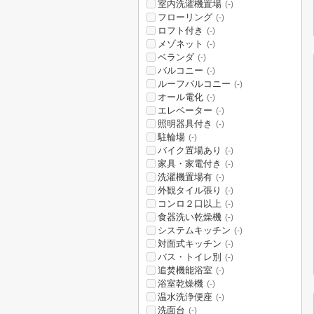
室内洗濯機置場
(-)
フローリング
(-)
ロフト付き
(-)
メゾネット
(-)
ベランダ
(-)
バルコニー
(-)
ルーフバルコニー
(-)
オール電化
(-)
エレベーター
(-)
照明器具付き
(-)
駐輪場
(-)
バイク置場あり
(-)
家具・家電付き
(-)
洗濯機置場有
(-)
外観タイル張り
(-)
コンロ２口以上
(-)
食器洗い乾燥機
(-)
システムキッチン
(-)
対面式キッチン
(-)
バス・トイレ別
(-)
追焚機能浴室
(-)
浴室乾燥機
(-)
温水洗浄便座
(-)
洗面台
(-)