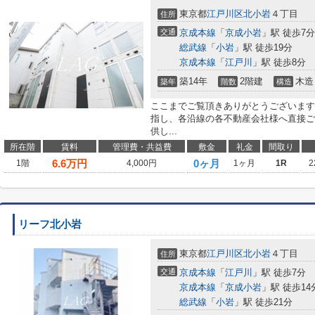
東京都
江戸川区
北小岩
４丁目
住所
交通
京成本線
「
京成小岩
」駅 徒歩7分
総武線
「
小岩
」駅 徒歩19分
京成本線
「
江戸川
」駅 徒歩8分
築14年
2階建
木造
築年
階数
構造
ここまでご覧頂きありがとうございます
指し、各沿線の各不動産会社様へ直接ご
供し...
所在階
賃料
管理費・共益費
敷金
礼金
間取り
6.6
万円
0ヶ月
1階
4,000円
1ヶ月
1R
2
リーフ北小岩
東京都
江戸川区
北小岩
４丁目
住所
交通
京成本線
「
江戸川
」駅 徒歩7分
京成本線
「
京成小岩
」駅 徒歩14
総武線
「
小岩
」駅 徒歩21分