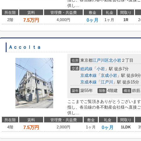
供し...
所在階
賃料
管理費・共益費
敷金
礼金
間取り
7.5
万円
0ヶ月
2階
4,000円
1ヶ月
1R
2
Ａｃｃｏｌｔａ
東京都
江戸川区
北小岩
２丁目
住所
交通
総武線
「
小岩
」駅 徒歩7分
京成本線
「
京成小岩
」駅 徒歩9分
京成本線
「
江戸川
」駅 徒歩15分
築55年
4階建
鉄筋
築年
階数
構造
ここまでご覧頂きありがとうございます
指し、各沿線の各不動産会社様へ直接ご
供し...
所在階
賃料
管理費・共益費
敷金
礼金
間取り
7.5
万円
0ヶ月
4階
2,000円
1ヶ月
1LDK
3