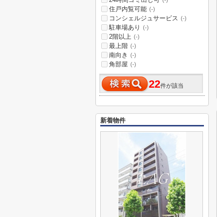
(-)
住戸内覧可能
(-)
コンシェルジュサービス
(-)
駐車場あり
(-)
2階以上
(-)
最上階
(-)
南向き
(-)
角部屋
(-)
22
件が該当
新着物件