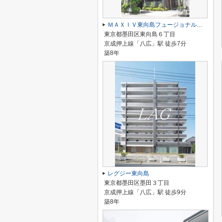
ＭＡＸＩＶ東向島フュージョナルＤＵＥ
東京都墨田区東向島６丁目
京成押上線「八広」駅 徒歩7分
築8年
レグジー東向島
東京都墨田区墨田３丁目
京成押上線「八広」駅 徒歩9分
築8年