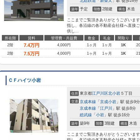
北総鉄道
「
新柴又
」駅 徒歩28分
予定
2階建
木造
築年
階数
構造
ここまでご覧頂きありがとうございます
指し、各沿線の各不動産会社様へ直接ご
供し...
所在階
賃料
管理費・共益費
敷金
礼金
間取り
7.4
万円
2階
4,000円
1ヶ月
1ヶ月
1K
2
7.5
万円
2階
4,000円
1ヶ月
1ヶ月
1K
2
ＣＦハイツ小岩
東京都
江戸川区
北小岩
５丁目
住所
交通
京成本線
「
京成小岩
」駅 徒歩9分
京成本線
「
江戸川
」駅 徒歩8分
総武線
「
小岩
」駅 徒歩16分
築9年
3階建
木造
築年
階数
構造
ここまでご覧頂きありがとうございます
指し、各沿線の各不動産会社様へ直接ご