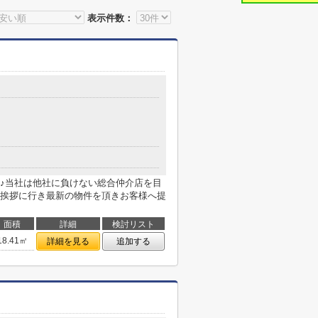
表示件数：
♪当社は他社に負けない総合仲介店を目
挨拶に行き最新の物件を頂きお客様へ提
面積
詳細
検討リスト
18.41㎡
詳細を見る
追加する