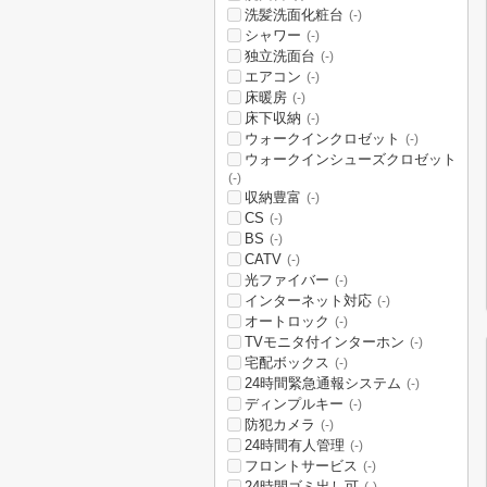
洗髪洗面化粧台
(-)
シャワー
(-)
独立洗面台
(-)
エアコン
(-)
床暖房
(-)
床下収納
(-)
ウォークインクロゼット
(-)
ウォークインシューズクロゼット
(-)
収納豊富
(-)
CS
(-)
BS
(-)
CATV
(-)
光ファイバー
(-)
インターネット対応
(-)
オートロック
(-)
TVモニタ付インターホン
(-)
宅配ボックス
(-)
24時間緊急通報システム
(-)
ディンプルキー
(-)
防犯カメラ
(-)
24時間有人管理
(-)
フロントサービス
(-)
24時間ゴミ出し可