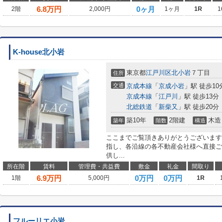
6.8
万円
0ヶ月
2階
2,000円
1ヶ月
1R
1
K-house北小岩
東京都
江戸川区
北小岩
７丁目
住所
交通
京成本線
「
京成小岩
」駅 徒歩10
京成本線
「
江戸川
」駅 徒歩13分
北総鉄道
「
新柴又
」駅 徒歩20分
築10年
2階建
木造
築年
階数
構造
ここまでご覧頂きありがとうございます
指し、各沿線の各不動産会社様へ直接ご
供し...
所在階
賃料
管理費・共益費
敷金
礼金
間取り
6.9
万円
0万円
0万円
1階
5,000円
1R
フルーリエ小岩