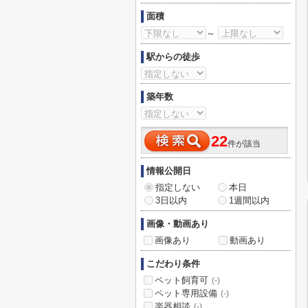
面積
～
駅からの徒歩
築年数
22
件が該当
情報公開日
指定しない
本日
3日以内
1週間以内
画像・動画あり
画像あり
動画あり
こだわり条件
ペット飼育可
(-)
ペット専用設備
(-)
楽器相談
(-)