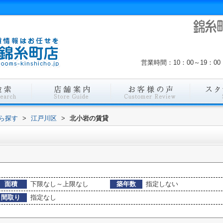
営業時間：10：00～19：
から探す
>
江戸川区
>
北小岩の賃貸
面積
下限なし～上限なし
築年数
指定しない
間取り
指定なし