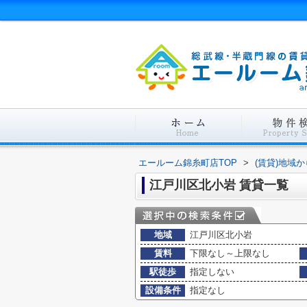
エールーム錦糸町店TOP
>
(賃貸)地域
江戸川区北小岩 賃貸一覧
地域
江戸川区北小岩
賃料
下限なし～上限なし
駅徒歩
指定しない
設備条件
指定なし