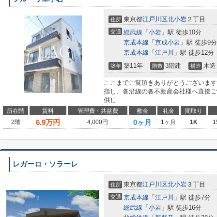
東京都
江戸川区
北小岩
２丁目
住所
交通
総武線
「
小岩
」駅 徒歩10分
京成本線
「
京成小岩
」駅 徒歩9分
京成本線
「
江戸川
」駅 徒歩12分
築11年
3階建
木造
築年
階数
構造
ここまでご覧頂きありがとうございます
指し、各沿線の各不動産会社様へ直接ご
供し...
所在階
賃料
管理費・共益費
敷金
礼金
間取り
6.9
万円
0ヶ月
2階
4,000円
1ヶ月
1K
1
レガーロ・ソラーレ
東京都
江戸川区
北小岩
３丁目
住所
交通
京成本線
「
江戸川
」駅 徒歩7分
総武線
「
小岩
」駅 徒歩16分