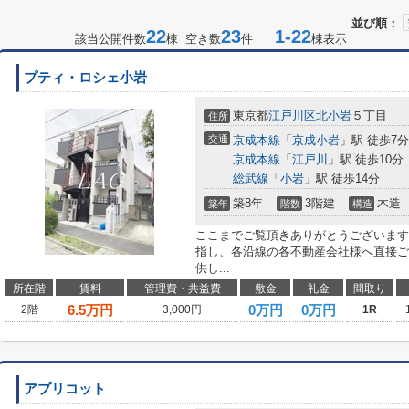
並び順：
22
23
1-22
該当公開件数
棟 空き数
件
棟表示
プティ・ロシェ小岩
東京都
江戸川区
北小岩
５丁目
住所
交通
京成本線
「
京成小岩
」駅 徒歩7分
京成本線
「
江戸川
」駅 徒歩10分
総武線
「
小岩
」駅 徒歩14分
築8年
3階建
木造
築年
階数
構造
ここまでご覧頂きありがとうございます
指し、各沿線の各不動産会社様へ直接ご
供し...
所在階
賃料
管理費・共益費
敷金
礼金
間取り
6.5
万円
0万円
0万円
2階
3,000円
1R
アプリコット