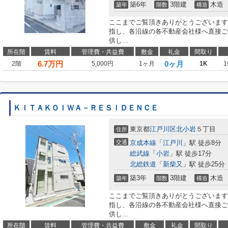
築6年
3階建
木造
築年
階数
構造
ここまでご覧頂きありがとうございます
指し、各沿線の各不動産会社様へ直接ご
供し...
所在階
賃料
管理費・共益費
敷金
礼金
間取り
6.7
万円
0ヶ月
2階
5,000円
1ヶ月
1K
1
ＫＩＴＡＫＯＩＷＡ－ＲＥＳＩＤＥＮＣＥ
東京都
江戸川区
北小岩
５丁目
住所
交通
京成本線
「
江戸川
」駅 徒歩8分
総武線
「
小岩
」駅 徒歩17分
北総鉄道
「
新柴又
」駅 徒歩25分
築3年
3階建
木造
築年
階数
構造
ここまでご覧頂きありがとうございます
指し、各沿線の各不動産会社様へ直接ご
供し...
所在階
賃料
管理費・共益費
敷金
礼金
間取り