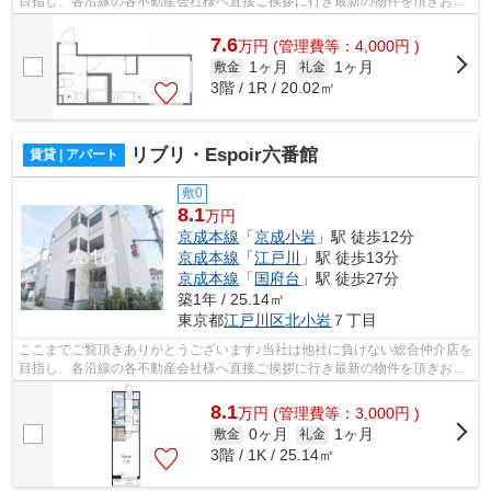
目指し、各沿線の各不動産会社様へ直接ご挨拶に行き最新の物件を頂きお客
様へ提供しております！最新の情報は...
7.6
万
円
(管理費等：4,000円 )
1ヶ月
1ヶ月
敷金
礼金
3階 / 1R / 20.02㎡
リブリ・Espoir六番館
賃貸 | アパート
敷0
8.1
万円
京成本線
「
京成小岩
」駅 徒歩12分
京成本線
「
江戸川
」駅 徒歩13分
京成本線
「
国府台
」駅 徒歩27分
築1年 / 25.14㎡
東京都
江戸川区
北小岩
７丁目
ここまでご覧頂きありがとうございます♪当社は他社に負けない総合仲介店を
目指し、各沿線の各不動産会社様へ直接ご挨拶に行き最新の物件を頂きお客
様へ提供しております！最新の情報は...
8.1
万
円
(管理費等：3,000円 )
0ヶ月
1ヶ月
敷金
礼金
3階 / 1K / 25.14㎡