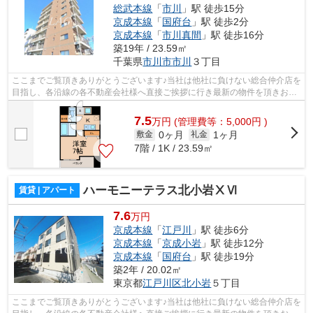
総武本線
「
市川
」駅 徒歩15分
京成本線
「
国府台
」駅 徒歩2分
京成本線
「
市川真間
」駅 徒歩16分
築19年 / 23.59㎡
千葉県
市川市
市川
３丁目
ここまでご覧頂きありがとうございます♪当社は他社に負けない総合仲介店を
目指し、各沿線の各不動産会社様へ直接ご挨拶に行き最新の物件を頂きお客
様へ提供しております！最新の情報は...
7.5
万
円
(管理費等：5,000円 )
0ヶ月
1ヶ月
敷金
礼金
7階 / 1K / 23.59㎡
ハーモニーテラス北小岩ⅩⅥ
賃貸 | アパート
7.6
万円
京成本線
「
江戸川
」駅 徒歩6分
京成本線
「
京成小岩
」駅 徒歩12分
京成本線
「
国府台
」駅 徒歩19分
築2年 / 20.02㎡
東京都
江戸川区
北小岩
５丁目
ここまでご覧頂きありがとうございます♪当社は他社に負けない総合仲介店を