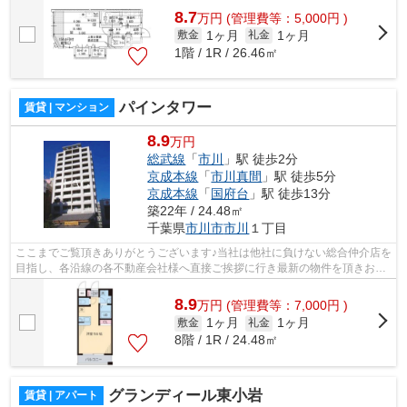
8.7
万
円
(管理費等：5,000円 )
1ヶ月
1ヶ月
敷金
礼金
1階 / 1R / 26.46㎡
パインタワー
賃貸 | マンション
8.9
万円
総武線
「
市川
」駅 徒歩2分
京成本線
「
市川真間
」駅 徒歩5分
京成本線
「
国府台
」駅 徒歩13分
築22年 / 24.48㎡
千葉県
市川市
市川
１丁目
ここまでご覧頂きありがとうございます♪当社は他社に負けない総合仲介店を
目指し、各沿線の各不動産会社様へ直接ご挨拶に行き最新の物件を頂きお客
様へ提供しております！最新の情報は...
8.9
万
円
(管理費等：7,000円 )
1ヶ月
1ヶ月
敷金
礼金
8階 / 1R / 24.48㎡
グランディール東小岩
賃貸 | アパート