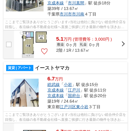
京成本線
「
市川真間
」駅 徒歩18分
築39年 / 13.67㎡
千葉県
市川市
市川南
４丁目
ここまでご覧頂きありがとうございます♪当社は他社に負けない総合仲介店を
目指し、各沿線の各不動産会社様へ直接ご挨拶に行き最新の物件を頂きお客
様へ提供しております！最新の情報は...
5.1
万
円
(管理費等：3,000円 )
0ヶ月
0ヶ月
敷金
礼金
2階 / 1R / 13.67㎡
イーストヤマカ
賃貸 | アパート
6.7
万円
総武線
「
小岩
」駅 徒歩15分
京成本線
「
江戸川
」駅 徒歩11分
京成本線
「
国府台
」駅 徒歩20分
築19年 / 24.64㎡
東京都
江戸川区
東小岩
３丁目
ここまでご覧頂きありがとうございます♪当社は他社に負けない総合仲介店を
目指し、各沿線の各不動産会社様へ直接ご挨拶に行き最新の物件を頂きお客
様へ提供しております！最新の情報は...