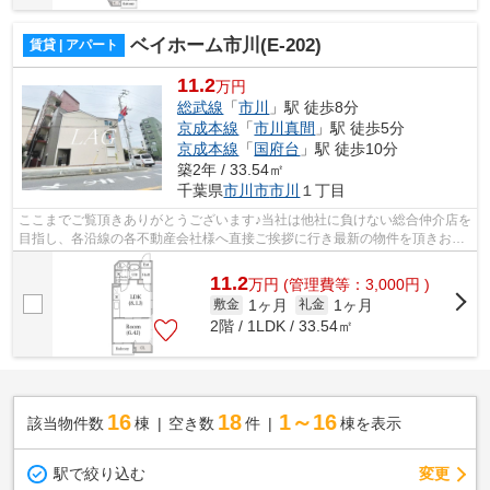
ベイホーム市川(E-202)
賃貸 | アパート
11.2
万円
総武線
「
市川
」駅 徒歩8分
京成本線
「
市川真間
」駅 徒歩5分
京成本線
「
国府台
」駅 徒歩10分
築2年 / 33.54㎡
千葉県
市川市
市川
１丁目
ここまでご覧頂きありがとうございます♪当社は他社に負けない総合仲介店を
目指し、各沿線の各不動産会社様へ直接ご挨拶に行き最新の物件を頂きお客
様へ提供しております！最新の情報は...
11.2
万
円
(管理費等：3,000円 )
1ヶ月
1ヶ月
敷金
礼金
2階 / 1LDK / 33.54㎡
16
18
1～16
該当物件数
棟
空き数
件
棟を表示
駅で絞り込む
変更