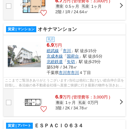
6.7
万
円
(管理費等：3,000円 )
0.5ヶ月
1ヶ月
敷金
礼金
2階 / 1R / 24.64㎡
オキナマンション
賃貸 | マンション
礼0
6.9
万円
総武線
「
市川
」駅 徒歩15分
京成本線
「
国府台
」駅 徒歩5分
北総鉄道
「
矢切
」駅 徒歩29分
築53年 / 34.78㎡
千葉県
市川市
市川
４丁目
ここまでご覧頂きありがとうございます♪当社は他社に負けない総合仲介店を
目指し、各沿線の各不動産会社様へ直接ご挨拶に行き最新の物件を頂きお客
様へ提供しております！最新の情報は...
6.9
万
円
(管理費等：3,000円 )
1ヶ月
0万円
敷金
礼金
3階 / 2K / 34.78㎡
ＥＳＰＡＣＩＯ６３４
賃貸 | アパート