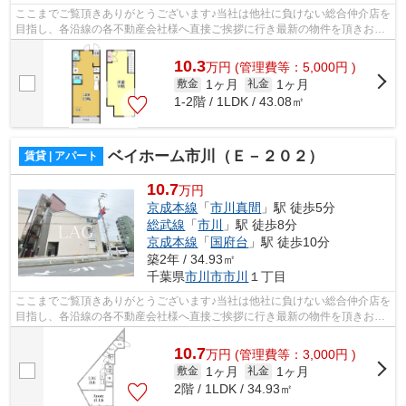
ここまでご覧頂きありがとうございます♪当社は他社に負けない総合仲介店を
目指し、各沿線の各不動産会社様へ直接ご挨拶に行き最新の物件を頂きお客
様へ提供しております！最新の情報は...
10.3
万
円
(管理費等：5,000円 )
1ヶ月
1ヶ月
敷金
礼金
1-2階 / 1LDK / 43.08㎡
ベイホーム市川（Ｅ－２０２）
賃貸 | アパート
10.7
万円
京成本線
「
市川真間
」駅 徒歩5分
総武線
「
市川
」駅 徒歩8分
京成本線
「
国府台
」駅 徒歩10分
築2年 / 34.93㎡
千葉県
市川市
市川
１丁目
ここまでご覧頂きありがとうございます♪当社は他社に負けない総合仲介店を
目指し、各沿線の各不動産会社様へ直接ご挨拶に行き最新の物件を頂きお客
様へ提供しております！最新の情報は...
10.7
万
円
(管理費等：3,000円 )
1ヶ月
1ヶ月
敷金
礼金
2階 / 1LDK / 34.93㎡