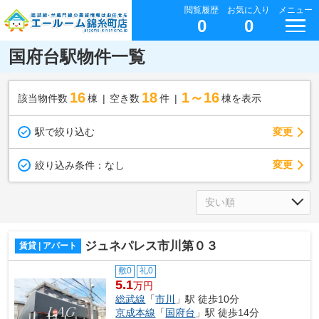
閲覧履歴
お気に入り
メニュー
0
0
国府台駅物件一覧
16
18
1～16
該当物件数
棟
空き数
件
棟を表示
駅で絞り込む
変更
変更
絞り込み条件：
なし
ジュネパレス市川第０３
賃貸 | アパート
敷0
礼0
5.1
万円
総武線
「
市川
」駅 徒歩10分
京成本線
「
国府台
」駅 徒歩14分