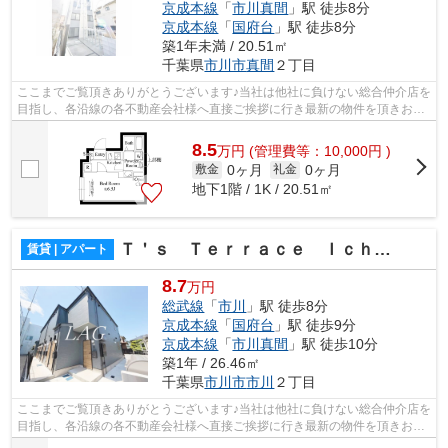
京成本線
「
市川真間
」駅 徒歩8分
京成本線
「
国府台
」駅 徒歩8分
築1年未満 / 20.51㎡
千葉県
市川市
真間
２丁目
ここまでご覧頂きありがとうございます♪当社は他社に負けない総合仲介店を
目指し、各沿線の各不動産会社様へ直接ご挨拶に行き最新の物件を頂きお客
様へ提供しております！最新の情報は...
8.5
万
円
(管理費等：10,000円 )
0ヶ月
0ヶ月
敷金
礼金
地下1階 / 1K / 20.51㎡
Ｔ＇ｓ Ｔｅｒｒａｃｅ Ｉｃｈｉｋａｗａ
賃貸 | アパート
8.7
万円
総武線
「
市川
」駅 徒歩8分
京成本線
「
国府台
」駅 徒歩9分
京成本線
「
市川真間
」駅 徒歩10分
築1年 / 26.46㎡
千葉県
市川市
市川
２丁目
ここまでご覧頂きありがとうございます♪当社は他社に負けない総合仲介店を
目指し、各沿線の各不動産会社様へ直接ご挨拶に行き最新の物件を頂きお客
様へ提供しております！最新の情報は...