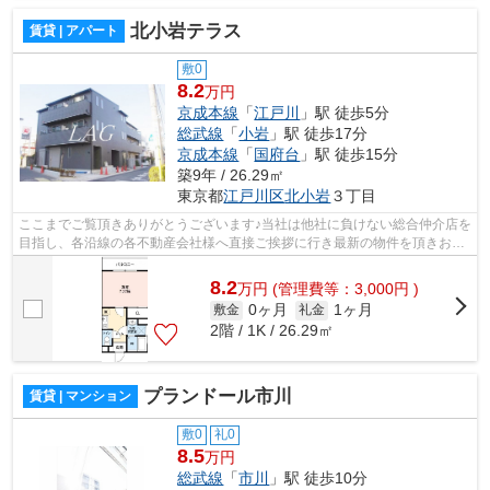
北小岩テラス
賃貸 | アパート
敷0
8.2
万円
京成本線
「
江戸川
」駅 徒歩5分
総武線
「
小岩
」駅 徒歩17分
京成本線
「
国府台
」駅 徒歩15分
築9年 / 26.29㎡
東京都
江戸川区
北小岩
３丁目
ここまでご覧頂きありがとうございます♪当社は他社に負けない総合仲介店を
目指し、各沿線の各不動産会社様へ直接ご挨拶に行き最新の物件を頂きお客
様へ提供しております！最新の情報は...
8.2
万
円
(管理費等：3,000円 )
0ヶ月
1ヶ月
敷金
礼金
2階 / 1K / 26.29㎡
プランドール市川
賃貸 | マンション
敷0
礼0
8.5
万円
総武線
「
市川
」駅 徒歩10分