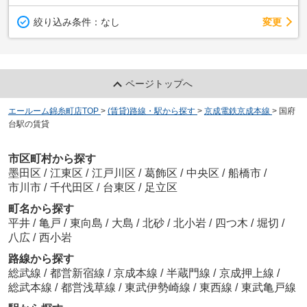
変更
絞り込み条件：
なし
ページトップへ
エールーム錦糸町店TOP
>
(賃貸)路線・駅から探す
>
京成電鉄京成本線
>
国府
台駅の賃貸
市区町村から探す
墨田区
/
江東区
/
江戸川区
/
葛飾区
/
中央区
/
船橋市
/
市川市
/
千代田区
/
台東区
/
足立区
町名から探す
平井
/
亀戸
/
東向島
/
大島
/
北砂
/
北小岩
/
四つ木
/
堀切
/
八広
/
西小岩
路線から探す
総武線
/
都営新宿線
/
京成本線
/
半蔵門線
/
京成押上線
/
総武本線
/
都営浅草線
/
東武伊勢崎線
/
東西線
/
東武亀戸線