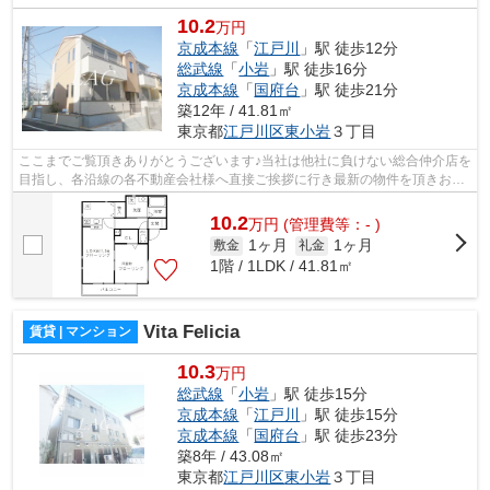
10.2
万円
京成本線
「
江戸川
」駅 徒歩12分
総武線
「
小岩
」駅 徒歩16分
京成本線
「
国府台
」駅 徒歩21分
築12年 / 41.81㎡
東京都
江戸川区
東小岩
３丁目
ここまでご覧頂きありがとうございます♪当社は他社に負けない総合仲介店を
目指し、各沿線の各不動産会社様へ直接ご挨拶に行き最新の物件を頂きお客
様へ提供しております！最新の情報は...
10.2
万
円
(管理費等：- )
1ヶ月
1ヶ月
敷金
礼金
1階 / 1LDK / 41.81㎡
Vita Felicia
賃貸 | マンション
10.3
万円
総武線
「
小岩
」駅 徒歩15分
京成本線
「
江戸川
」駅 徒歩15分
京成本線
「
国府台
」駅 徒歩23分
築8年 / 43.08㎡
東京都
江戸川区
東小岩
３丁目