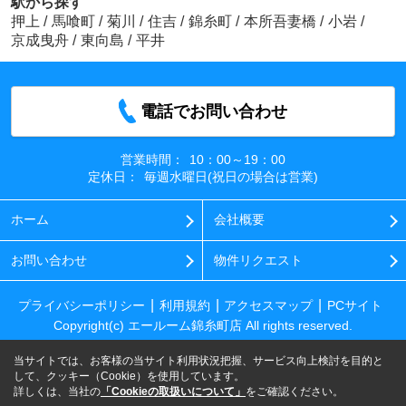
駅から探す
押上
/
馬喰町
/
菊川
/
住吉
/
錦糸町
/
本所吾妻橋
/
小岩
/
京成曳舟
/
東向島
/
平井
電話でお問い合わせ
営業時間：
10：00～19：00
定休日：
毎週水曜日(祝日の場合は営業)
ホーム
会社概要
お問い合わせ
物件リクエスト
プライバシーポリシー
利用規約
アクセスマップ
PCサイト
Copyright(c) エールーム錦糸町店 All rights reserved.
当サイトでは、お客様の当サイト利用状況把握、サービス向上検討を目的と
して、クッキー（Cookie）を使用しています。
詳しくは、当社の
「Cookieの取扱いについて」
をご確認ください。