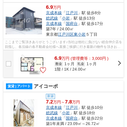
6.9
万円
京成本線
「
江戸川
」駅 徒歩8分
総武線
「
小岩
」駅 徒歩13分
京成本線
「
国府台
」駅 徒歩17分
築7年 / 24.00㎡
東京都
江戸川区
東小岩
５丁目
ここまでご覧頂きありがとうございます♪当社は他社に負けない総合仲介店を
目指し、各沿線の各不動産会社様へ直接ご挨拶に行き最新の物件を頂きお客
様へ提供しております！最新の情報は...
6.9
万
円
(管理費等：3,000円 )
1ヶ月
1ヶ月
敷金
礼金
1階 / 1K / 24.00㎡
アイコーポ
賃貸 | アパート
新築
7.2
7.8
万円～
万円
京成本線
「
江戸川
」駅 徒歩10分
総武線
「
小岩
」駅 徒歩18分
京成本線
「
国府台
」駅 徒歩22分
築1年未満 / 23.09㎡～26.72㎡