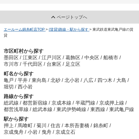
ページトップへ
エールーム錦糸町店TOP
>
(賃貸)路線・駅から探す
>
東武鉄道東武亀戸線の賃
貸
市区町村から探す
墨田区
/
江東区
/
江戸川区
/
葛飾区
/
中央区
/
船橋市
/
市川市
/
千代田区
/
台東区
/
足立区
町名から探す
亀戸
/
平井
/
東向島
/
北砂
/
北小岩
/
八広
/
四つ木
/
大島
/
堀切
/
西小岩
路線から探す
総武線
/
都営新宿線
/
京成本線
/
半蔵門線
/
京成押上線
/
都営浅草線
/
総武本線
/
東武伊勢崎線
/
東西線
/
東武亀戸線
駅から探す
押上
/
馬喰町
/
菊川
/
住吉
/
本所吾妻橋
/
錦糸町
/
京成曳舟
/
小岩
/
曳舟
/
京成立石