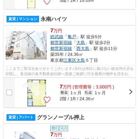
3階 / 1R / 15.09㎡
永南ハイツ
賃貸 | マンション
7
万円
総武線
「
亀戸
」駅 徒歩5分
都営新宿線
「
大島
」駅 徒歩2分
都営新宿線
「
西大島
」駅 徒歩11分
築35年 / 24.36㎡
東京都
江東区
大島
５丁目
ここまでご覧頂きありがとうございます♪当社は他社に負けない総合仲介店を
目指し、各沿線の各不動産会社様へ直接ご挨拶に行き最新の物件を頂きお客
様へ提供しております！最新の情報は...
7
万
円
(管理費等：3,000円 )
1ヶ月
1ヶ月
敷金
礼金
2階 / 1R / 24.36㎡
グランノーブル押上
賃貸 | アパート
敷0
礼0
7
万円