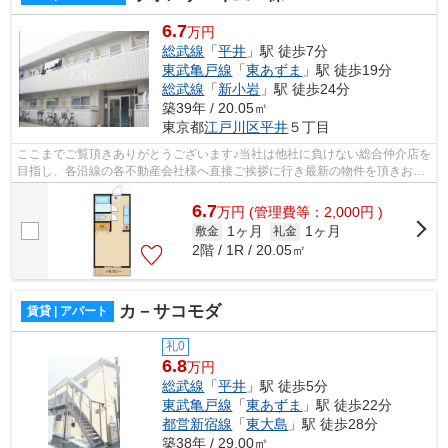
6.7
万円
総武線
「
平井
」駅 徒歩7分
東武亀戸線
「
東あずま
」駅 徒歩19分
総武線
「
新小岩
」駅 徒歩24分
築39年 / 20.05㎡
東京都
江戸川区
平井
５丁目
ここまでご覧頂きありがとうございます♪当社は他社に負けない総合仲介店を
目指し、各沿線の各不動産会社様へ直接ご挨拶に行き最新の物件を頂きお客
様へ提供しております！最新の情報は...
6.7
万
円
(管理費等：2,000円 )
1ヶ月
1ヶ月
敷金
礼金
2階 / 1R / 20.05㎡
カ－サコモダ
賃貸 | アパート
礼0
6.8
万円
総武線
「
平井
」駅 徒歩5分
東武亀戸線
「
東あずま
」駅 徒歩22分
都営新宿線
「
東大島
」駅 徒歩28分
築38年 / 29.00㎡