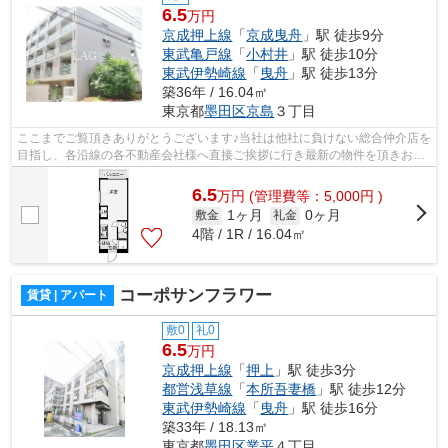
6.5
万円
京成押上線
「
京成曳舟
」駅 徒歩9分
東武亀戸線
「
小村井
」駅 徒歩10分
東武伊勢崎線
「
曳舟
」駅 徒歩13分
築36年 / 16.04㎡
東京都
墨田区
京島
３丁目
ここまでご覧頂きありがとうございます♪当社は他社に負けない総合仲介店を
目指し、各沿線の各不動産会社様へ直接ご挨拶に行き最新の物件を頂きお客
様へ提供しております！最新の情報は...
6.5
万
円
(管理費等：5,000円 )
1ヶ月
0ヶ月
敷金
礼金
4階 / 1R / 16.04㎡
コーポサンフラワー
賃貸 | アパート
敷0
礼0
6.5
万円
京成押上線
「
押上
」駅 徒歩3分
都営浅草線
「
本所吾妻橋
」駅 徒歩12分
東武伊勢崎線
「
曳舟
」駅 徒歩16分
築33年 / 18.13㎡
東京都
墨田区
業平
４丁目