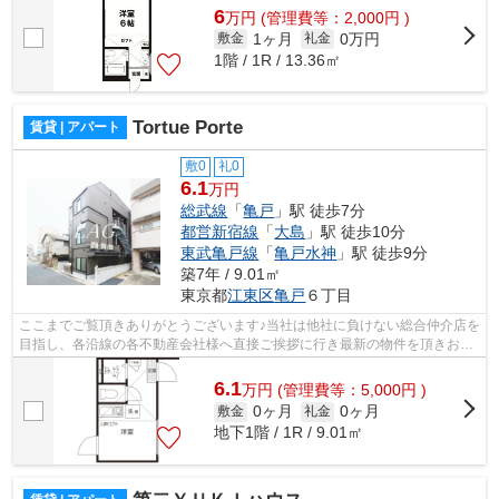
6
万
円
(管理費等：2,000円 )
1ヶ月
0万円
敷金
礼金
1階 / 1R / 13.36㎡
Tortue Porte
賃貸 | アパート
敷0
礼0
6.1
万円
総武線
「
亀戸
」駅 徒歩7分
都営新宿線
「
大島
」駅 徒歩10分
東武亀戸線
「
亀戸水神
」駅 徒歩9分
築7年 / 9.01㎡
東京都
江東区
亀戸
６丁目
ここまでご覧頂きありがとうございます♪当社は他社に負けない総合仲介店を
目指し、各沿線の各不動産会社様へ直接ご挨拶に行き最新の物件を頂きお客
様へ提供しております！最新の情報は...
6.1
万
円
(管理費等：5,000円 )
0ヶ月
0ヶ月
敷金
礼金
地下1階 / 1R / 9.01㎡