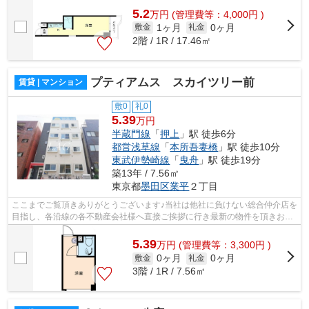
5.2
万
円
(管理費等：4,000円 )
1ヶ月
0ヶ月
敷金
礼金
2階 / 1R / 17.46㎡
プティアムス スカイツリー前
賃貸 | マンション
敷0
礼0
5.39
万円
半蔵門線
「
押上
」駅 徒歩6分
都営浅草線
「
本所吾妻橋
」駅 徒歩10分
東武伊勢崎線
「
曳舟
」駅 徒歩19分
築13年 / 7.56㎡
東京都
墨田区
業平
２丁目
ここまでご覧頂きありがとうございます♪当社は他社に負けない総合仲介店を
目指し、各沿線の各不動産会社様へ直接ご挨拶に行き最新の物件を頂きお客
様へ提供しております！最新の情報は...
5.39
万
円
(管理費等：3,300円 )
0ヶ月
0ヶ月
敷金
礼金
3階 / 1R / 7.56㎡