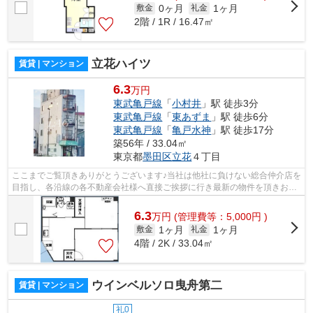
0ヶ月
1ヶ月
敷金
礼金
2階 / 1R / 16.47㎡
立花ハイツ
賃貸 | マンション
6.3
万円
東武亀戸線
「
小村井
」駅 徒歩3分
東武亀戸線
「
東あずま
」駅 徒歩6分
東武亀戸線
「
亀戸水神
」駅 徒歩17分
築56年 / 33.04㎡
東京都
墨田区
立花
４丁目
ここまでご覧頂きありがとうございます♪当社は他社に負けない総合仲介店を
目指し、各沿線の各不動産会社様へ直接ご挨拶に行き最新の物件を頂きお客
様へ提供しております！最新の情報は...
6.3
万
円
(管理費等：5,000円 )
1ヶ月
1ヶ月
敷金
礼金
4階 / 2K / 33.04㎡
ウインベルソロ曳舟第二
賃貸 | マンション
礼0