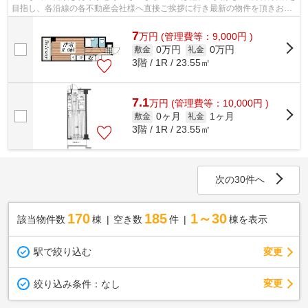
目指し、各沿線の各不動産会社様へ直接ご挨拶に行き最新の物件を頂きお客
様へ提供しております！最新の情報は...
7
万
円
(管理費等：9,000円 )
0万円
0万円
敷金
礼金
3階 / 1R / 23.55㎡
7.1
万
円
(管理費等：10,000円 )
0ヶ月
1ヶ月
敷金
礼金
3階 / 1R / 23.55㎡
次の30件へ
170
185
1～30
該当物件数
棟
空き数
件
棟を表示
駅で絞り込む
変更
変更
絞り込み条件：
なし