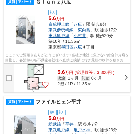
Ｇｌａｎｚ八広
賃貸 | アパート
礼0
5.6
万円
京成押上線
「
八広
」駅 徒歩8分
東武伊勢崎線
「
東向島
」駅 徒歩17分
東武亀戸線
「
小村井
」駅 徒歩20分
築10年 / 11.35㎡
東京都
墨田区
八広
４丁目
ここまでご覧頂きありがとうございます♪当社は他社に負けない総合仲介店を
目指し、各沿線の各不動産会社様へ直接ご挨拶に行き最新の物件を頂きお客
様へ提供しております！最新の情報は...
5.6
万
円
(管理費等：3,300円 )
1ヶ月
0ヶ月
敷金
礼金
2階 / 1R / 11.35㎡
ファイルヒェン平井
賃貸 | アパート
敷0
礼0
5.8
万円
総武線
「
平井
」駅 徒歩7分
東武亀戸線
「
亀戸水神
」駅 徒歩23分