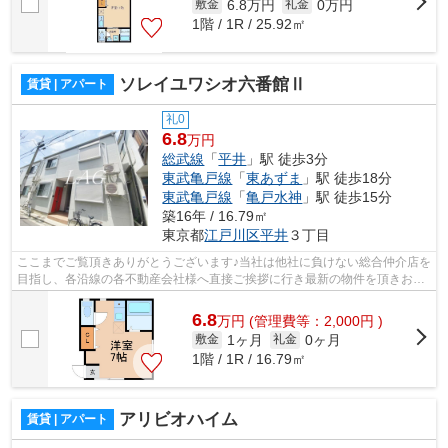
6.8万円
0万円
敷金
礼金
1階 / 1R / 25.92㎡
ソレイユワシオ六番館Ⅱ
賃貸 | アパート
礼0
6.8
万円
総武線
「
平井
」駅 徒歩3分
東武亀戸線
「
東あずま
」駅 徒歩18分
東武亀戸線
「
亀戸水神
」駅 徒歩15分
築16年 / 16.79㎡
東京都
江戸川区
平井
３丁目
ここまでご覧頂きありがとうございます♪当社は他社に負けない総合仲介店を
目指し、各沿線の各不動産会社様へ直接ご挨拶に行き最新の物件を頂きお客
様へ提供しております！最新の情報は...
6.8
万
円
(管理費等：2,000円 )
1ヶ月
0ヶ月
敷金
礼金
1階 / 1R / 16.79㎡
アリビオハイム
賃貸 | アパート