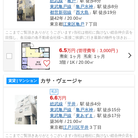
総武線
「
亀戸
」駅 徒歩8分
東武亀戸線
「
亀戸水神
」駅 徒歩8分
都営新宿線
「
西大島
」駅 徒歩19分
築42年 / 20.00㎡
東京都
江東区
亀戸
７丁目
ここまでご覧頂きありがとうございます♪当社は他社に負けない総合仲介店を
目指し、各沿線の各不動産会社様へ直接ご挨拶に行き最新の物件を頂きお客
様へ提供しております！最新の情報は...
6.5
万
円
(管理費等：3,000円 )
1ヶ月
1ヶ月
敷金
礼金
3階 / 1K / 20.00㎡
カサ・ヴェージャ
賃貸 | マンション
礼0
6.6
万円
総武線
「
平井
」駅 徒歩4分
東武亀戸線
「
亀戸水神
」駅 徒歩15分
東武亀戸線
「
東あずま
」駅 徒歩17分
築36年 / 21.00㎡
東京都
江戸川区
平井
３丁目
ここまでご覧頂きありがとうございます♪当社は他社に負けない総合仲介店を