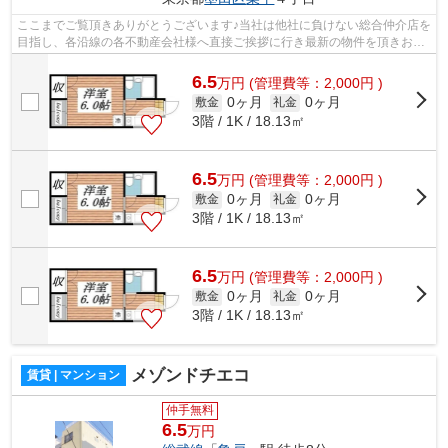
ここまでご覧頂きありがとうございます♪当社は他社に負けない総合仲介店を
目指し、各沿線の各不動産会社様へ直接ご挨拶に行き最新の物件を頂きお客
様へ提供しております！最新の情報は...
6.5
万
円
(管理費等：2,000円 )
0ヶ月
0ヶ月
敷金
礼金
3階 / 1K / 18.13㎡
6.5
万
円
(管理費等：2,000円 )
0ヶ月
0ヶ月
敷金
礼金
3階 / 1K / 18.13㎡
6.5
万
円
(管理費等：2,000円 )
0ヶ月
0ヶ月
敷金
礼金
3階 / 1K / 18.13㎡
メゾンドチエコ
賃貸 | マンション
仲手無料
6.5
万円