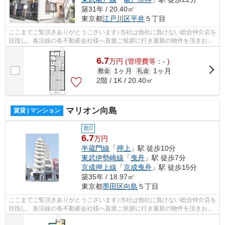
築31年 / 20.40㎡
東京都
江戸川区
平井
５丁目
ここまでご覧頂きありがとうございます♪当社は他社に負けない総合仲介店を
目指し、各沿線の各不動産会社様へ直接ご挨拶に行き最新の物件を頂きお客
様へ提供しております！最新の情報は...
6.7
万
円
(管理費等：- )
1ヶ月
1ヶ月
敷金
礼金
2階 / 1K / 20.40㎡
マリオン向島
賃貸 | マンション
敷0
6.7
万円
半蔵門線
「
押上
」駅 徒歩10分
東武伊勢崎線
「
曳舟
」駅 徒歩7分
京成押上線
「
京成曳舟
」駅 徒歩15分
築35年 / 18.97㎡
東京都
墨田区
向島
５丁目
ここまでご覧頂きありがとうございます♪当社は他社に負けない総合仲介店を
目指し、各沿線の各不動産会社様へ直接ご挨拶に行き最新の物件を頂きお客
様へ提供しております！最新の情報は...