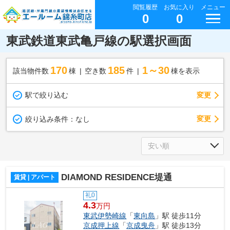
閲覧履歴
お気に入り
メニュー
0
0
東武鉄道東武亀戸線の駅選択画面
170
185
1～30
該当物件数
棟
空き数
件
棟を表示
駅で絞り込む
変更
変更
絞り込み条件：
なし
DIAMOND RESIDENCE堤通
賃貸 | アパート
礼0
4.3
万円
東武伊勢崎線
「
東向島
」駅 徒歩11分
京成押上線
「
京成曳舟
」駅 徒歩13分