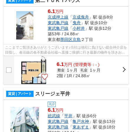
第二ＹＵＫＩハウス
賃貸 | アパート
6.1
万円
京成押上線
「
京成曳舟
」駅 徒歩8分
東武亀戸線
「
曳舟
」駅 徒歩10分
東武亀戸線
「
小村井
」駅 徒歩12分
築53年 / 24.88㎡
東京都
墨田区
京島
２丁目
ここまでご覧頂きありがとうございます♪当社は他社に負けない総合仲介店を
目指し、各沿線の各不動産会社様へ直接ご挨拶に行き最新の物件を頂きお客
様へ提供しております！最新の情報は...
6.1
万
円
(管理費等：- )
1ヶ月
1ヶ月
敷金
礼金
2階 / 1R / 24.88㎡
スリージェ平井
賃貸 | アパート
礼0
6.1
万円
総武線
「
平井
」駅 徒歩6分
東武亀戸線
「
亀戸水神
」駅 徒歩13分
東武亀戸線
「
東あずま
」駅 徒歩18分