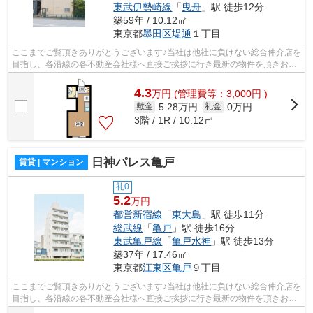
東武伊勢崎線
「
曳舟
」駅 徒歩12分
築59年 / 10.12㎡
東京都
墨田区
堤通
１丁目
ここまでご覧頂きありがとうございます♪当社は他社に負けない総合仲介店を
目指し、各沿線の各不動産会社様へ直接ご挨拶に行き最新の物件を頂きお客
様へ提供しております！最新の情報は...
4.3
万
円
(管理費等：3,000円 )
5.28万円
0万円
敷金
礼金
3階 / 1R / 10.12㎡
日神パレス亀戸
賃貸 | マンション
礼0
5.2
万円
都営新宿線
「
東大島
」駅 徒歩11分
総武線
「
亀戸
」駅 徒歩16分
東武亀戸線
「
亀戸水神
」駅 徒歩13分
築37年 / 17.46㎡
東京都
江東区
亀戸
９丁目
ここまでご覧頂きありがとうございます♪当社は他社に負けない総合仲介店を
目指し、各沿線の各不動産会社様へ直接ご挨拶に行き最新の物件を頂きお客
様へ提供しております！最新の情報は...