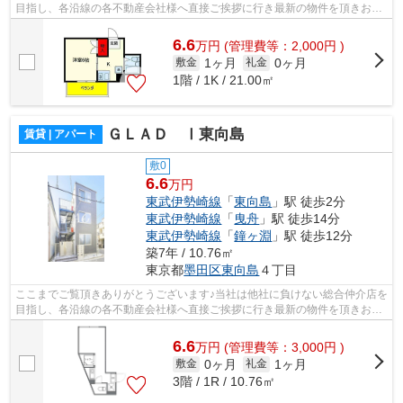
目指し、各沿線の各不動産会社様へ直接ご挨拶に行き最新の物件を頂きお客
様へ提供しております！最新の情報は...
6.6
万
円
(管理費等：2,000円 )
1ヶ月
0ヶ月
敷金
礼金
1階 / 1K / 21.00㎡
ＧＬＡＤ Ⅰ東向島
賃貸 | アパート
敷0
6.6
万円
東武伊勢崎線
「
東向島
」駅 徒歩2分
東武伊勢崎線
「
曳舟
」駅 徒歩14分
東武伊勢崎線
「
鐘ヶ淵
」駅 徒歩12分
築7年 / 10.76㎡
東京都
墨田区
東向島
４丁目
ここまでご覧頂きありがとうございます♪当社は他社に負けない総合仲介店を
目指し、各沿線の各不動産会社様へ直接ご挨拶に行き最新の物件を頂きお客
様へ提供しております！最新の情報は...
6.6
万
円
(管理費等：3,000円 )
0ヶ月
1ヶ月
敷金
礼金
3階 / 1R / 10.76㎡