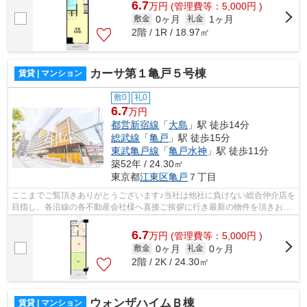
6.7
万
円
(管理費等：5,000円 )
0ヶ月
1ヶ月
敷金
礼金
2階 / 1R / 18.97㎡
カーサ第１亀戸５号棟
賃貸 | マンション
敷0
礼0
6.7
万円
都営新宿線
「
大島
」駅 徒歩14分
総武線
「
亀戸
」駅 徒歩15分
東武亀戸線
「
亀戸水神
」駅 徒歩11分
築52年 / 24.30㎡
東京都
江東区
亀戸
７丁目
ここまでご覧頂きありがとうございます♪当社は他社に負けない総合仲介店を
目指し、各沿線の各不動産会社様へ直接ご挨拶に行き最新の物件を頂きお客
様へ提供しております！最新の情報は...
6.7
万
円
(管理費等：5,000円 )
0ヶ月
0ヶ月
敷金
礼金
2階 / 2K / 24.30㎡
ウォンザハイムＢ棟
賃貸 | マンション