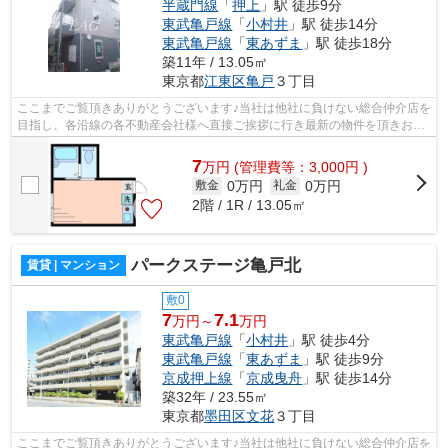
半蔵門線
「
押上
」駅 徒歩9分
東武亀戸線
「
小村井
」駅 徒歩14分
東武亀戸線
「
東あずま
」駅 徒歩18分
築11年 / 13.05㎡
東京都
江東区
亀戸
３丁目
ここまでご覧頂きありがとうございます♪当社は他社に負けない総合仲介店を
目指し、各沿線の各不動産会社様へ直接ご挨拶に行き最新の物件を頂きお客
様へ提供しております！最新の情報は...
7
万
円
(管理費等：3,000円 )
0万円
0万円
敷金
礼金
2階 / 1R / 13.05㎡
パークステージ亀戸北
賃貸 | マンション
敷0
7
7.1
万円～
万円
東武亀戸線
「
小村井
」駅 徒歩4分
東武亀戸線
「
東あずま
」駅 徒歩9分
京成押上線
「
京成曳舟
」駅 徒歩14分
築32年 / 23.55㎡
東京都
墨田区
文花
３丁目
ここまでご覧頂きありがとうございます♪当社は他社に負けない総合仲介店を