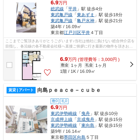
6.9
万円
総武線
「
平井
」駅 徒歩4分
東武亀戸線
「
東あずま
」駅 徒歩18分
東武亀戸線
「
亀戸水神
」駅 徒歩21分
築4年 / 16.09㎡
東京都
江戸川区
平井
４丁目
ここまでご覧頂きありがとうございます♪当社は他社に負けない総合仲介店を
目指し、各沿線の各不動産会社様へ直接ご挨拶に行き最新の物件を頂きお客
様へ提供しております！最新の情報は...
6.9
万
円
(管理費等：3,000円 )
1ヶ月
1ヶ月
敷金
礼金
1階 / 1K / 16.09㎡
向島ｐｅａｃｅ－ｃｕｂｅ
賃貸 | アパート
敷0
礼0
6.9
万円
東武伊勢崎線
「
曳舟
」駅 徒歩10分
京成押上線
「
京成曳舟
」駅 徒歩15分
東武伊勢崎線
「
東向島
」駅 徒歩15分
築9年 / 16.14㎡
東京都
墨田区
向島
５丁目