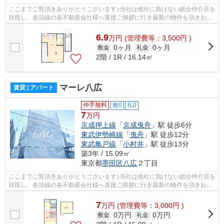
ここまでご覧頂きありがとうございます♪当社は他社に負けない総合仲介店を
目指し、各沿線の各不動産会社様へ直接ご挨拶に行き最新の物件を頂きお客
様へ提供しております！最新の情報は...
6.9
万
円
(管理費等：3,500円 )
0ヶ月
0ヶ月
敷金
礼金
2階 / 1R / 16.14㎡
マーレ八広
賃貸 | アパート
仲手無料
敷0
礼0
7
万円
京成押上線
「
京成曳舟
」駅 徒歩6分
東武伊勢崎線
「
曳舟
」駅 徒歩12分
東武亀戸線
「
小村井
」駅 徒歩13分
築3年 / 15.09㎡
東京都
墨田区
八広
２丁目
ここまでご覧頂きありがとうございます♪当社は他社に負けない総合仲介店を
目指し、各沿線の各不動産会社様へ直接ご挨拶に行き最新の物件を頂きお客
様へ提供しております！最新の情報は...
7
万
円
(管理費等：3,000円 )
0万円
0万円
敷金
礼金