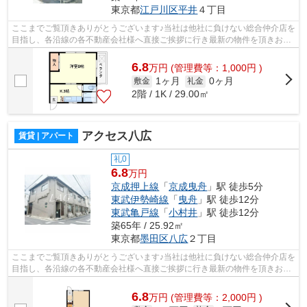
東京都
江戸川区
平井
４丁目
ここまでご覧頂きありがとうございます♪当社は他社に負けない総合仲介店を
目指し、各沿線の各不動産会社様へ直接ご挨拶に行き最新の物件を頂きお客
様へ提供しております！最新の情報は...
6.8
万
円
(管理費等：1,000円 )
1ヶ月
0ヶ月
敷金
礼金
2階 / 1K / 29.00㎡
アクセス八広
賃貸 | アパート
礼0
6.8
万円
京成押上線
「
京成曳舟
」駅 徒歩5分
東武伊勢崎線
「
曳舟
」駅 徒歩12分
東武亀戸線
「
小村井
」駅 徒歩12分
築65年 / 25.92㎡
東京都
墨田区
八広
２丁目
ここまでご覧頂きありがとうございます♪当社は他社に負けない総合仲介店を
目指し、各沿線の各不動産会社様へ直接ご挨拶に行き最新の物件を頂きお客
様へ提供しております！最新の情報は...
6.8
万
円
(管理費等：2,000円 )