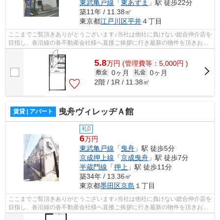
東武亀戸線
「
東あずま
」駅 徒歩22分
築11年 / 11.38㎡
東京都
江戸川区
平井
４丁目
ここまでご覧頂きありがとうございます♪当社は他社に負けない総合仲介店を
目指し、各沿線の各不動産会社様へ直接ご挨拶に行き最新の物件を頂きお客
様へ提供しております！最新の情報は...
5.8
万
円
(管理費等：5,000円 )
0ヶ月
0ヶ月
敷金
礼金
2階 / 1R / 11.38㎡
曳舟ヴィレッヂＡ館
賃貸 | アパート
礼0
6
万円
東武亀戸線
「
曳舟
」駅 徒歩5分
京成押上線
「
京成曳舟
」駅 徒歩7分
半蔵門線
「
押上
」駅 徒歩11分
築34年 / 13.36㎡
東京都
墨田区
京島
１丁目
ここまでご覧頂きありがとうございます♪当社は他社に負けない総合仲介店を
目指し、各沿線の各不動産会社様へ直接ご挨拶に行き最新の物件を頂きお客
様へ提供しております！最新の情報は...