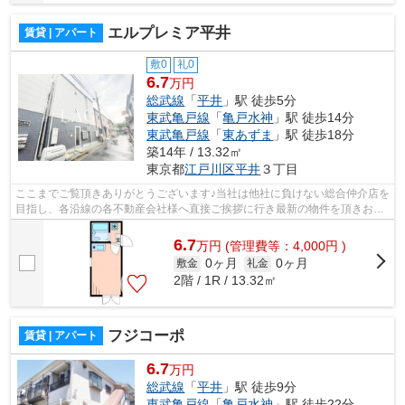
エルプレミア平井
賃貸 | アパート
敷0
礼0
6.7
万円
総武線
「
平井
」駅 徒歩5分
東武亀戸線
「
亀戸水神
」駅 徒歩14分
東武亀戸線
「
東あずま
」駅 徒歩18分
築14年 / 13.32㎡
東京都
江戸川区
平井
３丁目
ここまでご覧頂きありがとうございます♪当社は他社に負けない総合仲介店を
目指し、各沿線の各不動産会社様へ直接ご挨拶に行き最新の物件を頂きお客
様へ提供しております！最新の情報は...
6.7
万
円
(管理費等：4,000円 )
0ヶ月
0ヶ月
敷金
礼金
2階 / 1R / 13.32㎡
フジコーポ
賃貸 | アパート
6.7
万円
総武線
「
平井
」駅 徒歩9分
東武亀戸線
「
亀戸水神
」駅 徒歩22分