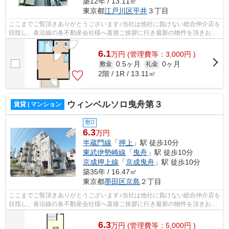
築12年 / 13.11㎡
東京都
江戸川区
平井
３丁目
ここまでご覧頂きありがとうございます♪当社は他社に負けない総合仲介店を
目指し、各沿線の各不動産会社様へ直接ご挨拶に行き最新の物件を頂きお客
様へ提供しております！最新の情報は...
6.1
万
円
(管理費等：3,000円 )
0.5ヶ月
0ヶ月
敷金
礼金
2階 / 1R / 13.11㎡
ウィンベルソロ曳舟第３
賃貸 | マンション
敷0
6.3
万円
半蔵門線
「
押上
」駅 徒歩10分
東武伊勢崎線
「
曳舟
」駅 徒歩10分
京成押上線
「
京成曳舟
」駅 徒歩10分
築35年 / 16.47㎡
東京都
墨田区
京島
２丁目
ここまでご覧頂きありがとうございます♪当社は他社に負けない総合仲介店を
目指し、各沿線の各不動産会社様へ直接ご挨拶に行き最新の物件を頂きお客
様へ提供しております！最新の情報は...
6.3
万
円
(管理費等：5,000円 )