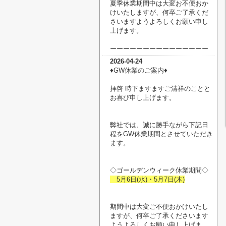
夏季休業期間中は大変お不便おか
けいたしますが、何卒ご了承くだ
さいますようよろしくお願い申し
上げます。
ーーーーーーーーーーーーーーー
2026-04-24
♦︎GW休業のご案内♦︎
拝啓 時下ますますご清祥のことと
お喜び申し上げます。
弊社では、誠に勝手ながら下記日
程をGW休業期間とさせていただき
ます。
◇ゴールデンウィーク休業期間◇
5月6日(水)・5月7日(木)
期間中は大変ご不便おかけいたし
ますが、何卒ご了承くださいます
ようよろしくお願い申し上げま