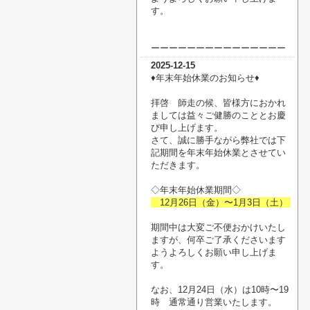
す。
ーーーーーーーーーーーーーーー
2025-12-15
♦︎年末年始休業のお知らせ♦︎
拝啓 師走の候、皆様方におかれ
ましては益々ご健勝のこととお慶
び申し上げます。
さて、誠に勝手ながら弊社では下
記期間を年末年始休業とさせてい
ただきます。
◇年末年始休業期間◇
12月26日（金）〜1月3日（土）
期間中は大変ご不便おかけいたし
ますが、何卒ご了承くださいます
ようよろしくお願い申し上げま
す。
なお、12月24日（水）は10時〜19
時 通常通り営業いたします。