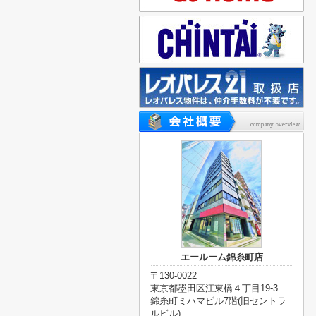
エールーム錦糸町店
〒130-0022
東京都墨田区江東橋４丁目19-3
錦糸町ミハマビル7階(旧セントラ
ルビル)