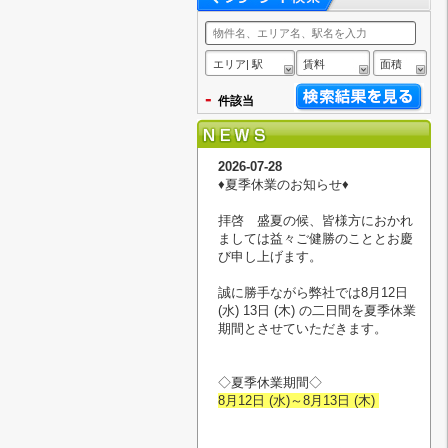
エリア| 駅
賃料
面積
-
件該当
2026-07-28
♦︎夏季休業のお知らせ♦︎
拝啓 盛夏の候、皆様方におかれ
ましては益々ご健勝のこととお慶
び申し上げます。
誠に勝手ながら弊社では8月12日
(水) 13日 (木) の二日間を夏季休業
期間とさせていただきます。
◇夏季休業期間◇
8月12日 (水)～8月13日 (木)