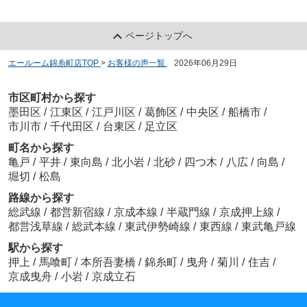
ページトップへ
エールーム錦糸町店TOP
>
お客様の声一覧
>
2026年06月29日
市区町村から探す
墨田区
/
江東区
/
江戸川区
/
葛飾区
/
中央区
/
船橋市
/
市川市
/
千代田区
/
台東区
/
足立区
町名から探す
亀戸
/
平井
/
東向島
/
北小岩
/
北砂
/
四つ木
/
八広
/
向島
/
堀切
/
松島
路線から探す
総武線
/
都営新宿線
/
京成本線
/
半蔵門線
/
京成押上線
/
都営浅草線
/
総武本線
/
東武伊勢崎線
/
東西線
/
東武亀戸線
駅から探す
押上
/
馬喰町
/
本所吾妻橋
/
錦糸町
/
曳舟
/
菊川
/
住吉
/
京成曳舟
/
小岩
/
京成立石