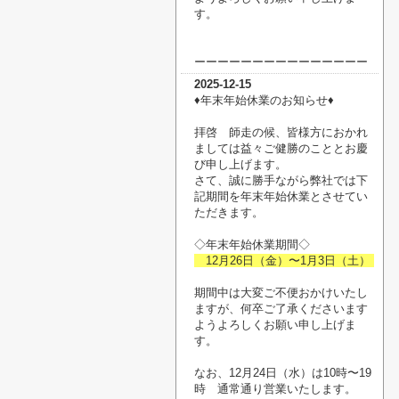
す。
ーーーーーーーーーーーーーーー
2025-12-15
♦︎年末年始休業のお知らせ♦︎
拝啓 師走の候、皆様方におかれ
ましては益々ご健勝のこととお慶
び申し上げます。
さて、誠に勝手ながら弊社では下
記期間を年末年始休業とさせてい
ただきます。
◇年末年始休業期間◇
12月26日（金）〜1月3日（土）
期間中は大変ご不便おかけいたし
ますが、何卒ご了承くださいます
ようよろしくお願い申し上げま
す。
なお、12月24日（水）は10時〜19
時 通常通り営業いたします。