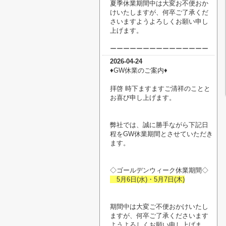
夏季休業期間中は大変お不便おか
けいたしますが、何卒ご了承くだ
さいますようよろしくお願い申し
上げます。
ーーーーーーーーーーーーーーー
2026-04-24
♦︎GW休業のご案内♦︎
拝啓 時下ますますご清祥のことと
お喜び申し上げます。
弊社では、誠に勝手ながら下記日
程をGW休業期間とさせていただき
ます。
◇ゴールデンウィーク休業期間◇
5月6日(水)・5月7日(木)
期間中は大変ご不便おかけいたし
ますが、何卒ご了承くださいます
ようよろしくお願い申し上げま