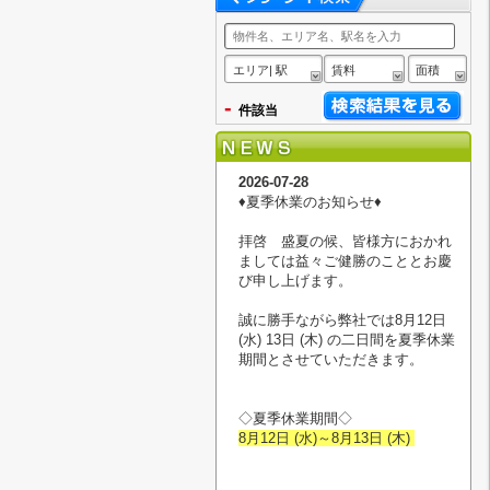
エリア| 駅
賃料
面積
-
件該当
2026-07-28
♦︎夏季休業のお知らせ♦︎
拝啓 盛夏の候、皆様方におかれ
ましては益々ご健勝のこととお慶
び申し上げます。
誠に勝手ながら弊社では8月12日
(水) 13日 (木) の二日間を夏季休業
期間とさせていただきます。
◇夏季休業期間◇
8月12日 (水)～8月13日 (木)