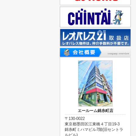
エールーム錦糸町店
〒130-0022
東京都墨田区江東橋４丁目19-3
錦糸町ミハマビル7階(旧セントラ
ルビル)