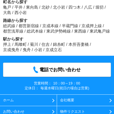
町名から探す
亀戸
/
平井
/
東向島
/
北砂
/
北小岩
/
四つ木
/
八広
/
堀切
/
大島
/
西小岩
路線から探す
総武線
/
都営新宿線
/
京成本線
/
半蔵門線
/
京成押上線
/
都営浅草線
/
総武本線
/
東武伊勢崎線
/
東西線
/
東武亀戸線
駅から探す
押上
/
馬喰町
/
菊川
/
住吉
/
錦糸町
/
本所吾妻橋
/
京成曳舟
/
曳舟
/
小岩
/
京成立石
電話でお問い合わせ
営業時間：
10：00～19：00
定休日：
毎週水曜日(祝日の場合は営業)
ホーム
会社概要
お問い合わせ
物件リクエスト