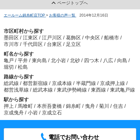
ページトップへ
エールーム錦糸町店TOP
>
お客様の声一覧
>
2014年12月16日
市区町村から探す
墨田区
/
江東区
/
江戸川区
/
葛飾区
/
中央区
/
船橋市
/
市川市
/
千代田区
/
台東区
/
足立区
町名から探す
亀戸
/
平井
/
東向島
/
北小岩
/
北砂
/
四つ木
/
八広
/
向島
/
堀切
/
松島
路線から探す
総武線
/
都営新宿線
/
京成本線
/
半蔵門線
/
京成押上線
/
都営浅草線
/
総武本線
/
東武伊勢崎線
/
東西線
/
東武亀戸線
駅から探す
押上
/
馬喰町
/
本所吾妻橋
/
錦糸町
/
曳舟
/
菊川
/
住吉
/
京成曳舟
/
小岩
/
京成立石
電話でお問い合わせ