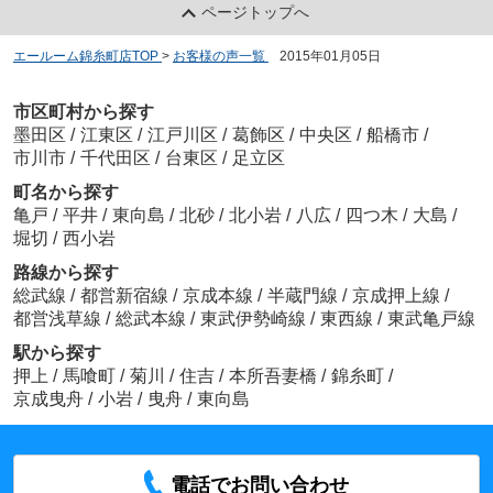
ページトップへ
エールーム錦糸町店TOP
>
お客様の声一覧
>
2015年01月05日
市区町村から探す
墨田区
/
江東区
/
江戸川区
/
葛飾区
/
中央区
/
船橋市
/
市川市
/
千代田区
/
台東区
/
足立区
町名から探す
亀戸
/
平井
/
東向島
/
北砂
/
北小岩
/
八広
/
四つ木
/
大島
/
堀切
/
西小岩
路線から探す
総武線
/
都営新宿線
/
京成本線
/
半蔵門線
/
京成押上線
/
都営浅草線
/
総武本線
/
東武伊勢崎線
/
東西線
/
東武亀戸線
駅から探す
押上
/
馬喰町
/
菊川
/
住吉
/
本所吾妻橋
/
錦糸町
/
京成曳舟
/
小岩
/
曳舟
/
東向島
電話でお問い合わせ