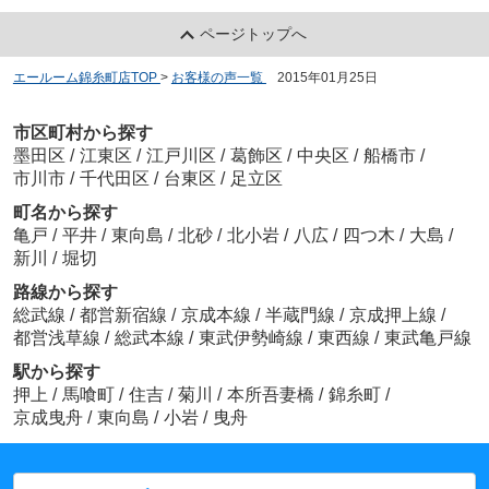
ページトップへ
エールーム錦糸町店TOP
>
お客様の声一覧
>
2015年01月25日
市区町村から探す
墨田区
/
江東区
/
江戸川区
/
葛飾区
/
中央区
/
船橋市
/
市川市
/
千代田区
/
台東区
/
足立区
町名から探す
亀戸
/
平井
/
東向島
/
北砂
/
北小岩
/
八広
/
四つ木
/
大島
/
新川
/
堀切
路線から探す
総武線
/
都営新宿線
/
京成本線
/
半蔵門線
/
京成押上線
/
都営浅草線
/
総武本線
/
東武伊勢崎線
/
東西線
/
東武亀戸線
駅から探す
押上
/
馬喰町
/
住吉
/
菊川
/
本所吾妻橋
/
錦糸町
/
京成曳舟
/
東向島
/
小岩
/
曳舟