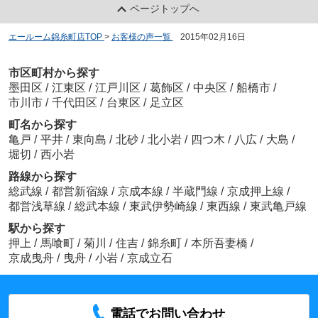
ページトップへ
エールーム錦糸町店TOP
>
お客様の声一覧
>
2015年02月16日
市区町村から探す
墨田区
/
江東区
/
江戸川区
/
葛飾区
/
中央区
/
船橋市
/
市川市
/
千代田区
/
台東区
/
足立区
町名から探す
亀戸
/
平井
/
東向島
/
北砂
/
北小岩
/
四つ木
/
八広
/
大島
/
堀切
/
西小岩
路線から探す
総武線
/
都営新宿線
/
京成本線
/
半蔵門線
/
京成押上線
/
都営浅草線
/
総武本線
/
東武伊勢崎線
/
東西線
/
東武亀戸線
駅から探す
押上
/
馬喰町
/
菊川
/
住吉
/
錦糸町
/
本所吾妻橋
/
京成曳舟
/
曳舟
/
小岩
/
京成立石
電話でお問い合わせ