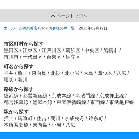
ページトップへ
エールーム錦糸町店TOP
>
お客様の声一覧
>
2015年02月19日
市区町村から探す
墨田区
/
江東区
/
江戸川区
/
葛飾区
/
中央区
/
船橋市
/
市川市
/
千代田区
/
台東区
/
足立区
町名から探す
平井
/
亀戸
/
東向島
/
北砂
/
北小岩
/
大島
/
四つ木
/
八広
/
堀切
/
新川
路線から探す
総武線
/
都営新宿線
/
京成本線
/
半蔵門線
/
京成押上線
/
都営浅草線
/
総武本線
/
東武伊勢崎線
/
東西線
/
東武亀戸線
駅から探す
押上
/
馬喰町
/
住吉
/
菊川
/
京成曳舟
/
錦糸町
/
本所吾妻橋
/
東向島
/
小岩
/
八広