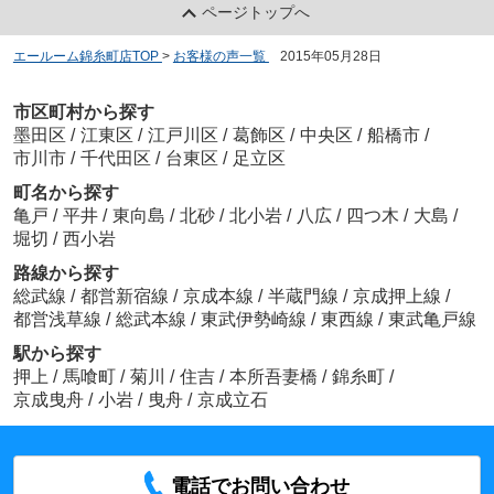
ページトップへ
エールーム錦糸町店TOP
>
お客様の声一覧
>
2015年05月28日
市区町村から探す
墨田区
/
江東区
/
江戸川区
/
葛飾区
/
中央区
/
船橋市
/
市川市
/
千代田区
/
台東区
/
足立区
町名から探す
亀戸
/
平井
/
東向島
/
北砂
/
北小岩
/
八広
/
四つ木
/
大島
/
堀切
/
西小岩
路線から探す
総武線
/
都営新宿線
/
京成本線
/
半蔵門線
/
京成押上線
/
都営浅草線
/
総武本線
/
東武伊勢崎線
/
東西線
/
東武亀戸線
駅から探す
押上
/
馬喰町
/
菊川
/
住吉
/
本所吾妻橋
/
錦糸町
/
京成曳舟
/
小岩
/
曳舟
/
京成立石
電話でお問い合わせ