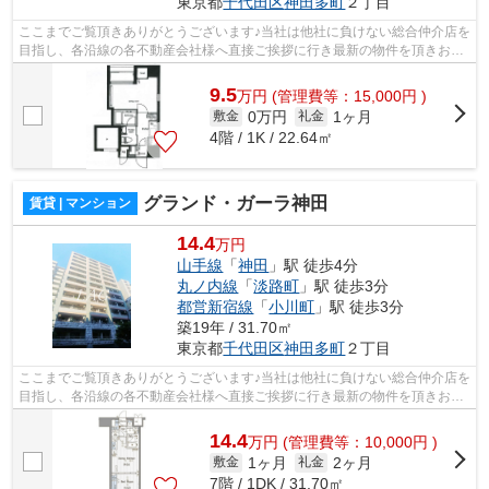
東京都
千代田区
神田多町
２丁目
ここまでご覧頂きありがとうございます♪当社は他社に負けない総合仲介店を
目指し、各沿線の各不動産会社様へ直接ご挨拶に行き最新の物件を頂きお客
様へ提供しております！最新の情報は...
9.5
万
円
(管理費等：15,000円 )
0万円
1ヶ月
敷金
礼金
4階 / 1K / 22.64㎡
グランド・ガーラ神田
賃貸 | マンション
14.4
万円
山手線
「
神田
」駅 徒歩4分
丸ノ内線
「
淡路町
」駅 徒歩3分
都営新宿線
「
小川町
」駅 徒歩3分
築19年 / 31.70㎡
東京都
千代田区
神田多町
２丁目
ここまでご覧頂きありがとうございます♪当社は他社に負けない総合仲介店を
目指し、各沿線の各不動産会社様へ直接ご挨拶に行き最新の物件を頂きお客
様へ提供しております！最新の情報は...
14.4
万
円
(管理費等：10,000円 )
1ヶ月
2ヶ月
敷金
礼金
7階 / 1DK / 31.70㎡