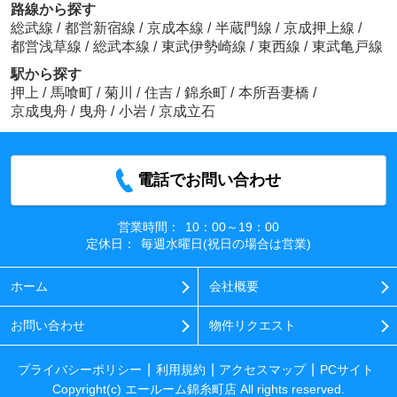
路線から探す
総武線
/
都営新宿線
/
京成本線
/
半蔵門線
/
京成押上線
/
都営浅草線
/
総武本線
/
東武伊勢崎線
/
東西線
/
東武亀戸線
駅から探す
押上
/
馬喰町
/
菊川
/
住吉
/
錦糸町
/
本所吾妻橋
/
京成曳舟
/
曳舟
/
小岩
/
京成立石
電話でお問い合わせ
営業時間：
10：00～19：00
定休日：
毎週水曜日(祝日の場合は営業)
ホーム
会社概要
お問い合わせ
物件リクエスト
プライバシーポリシー
利用規約
アクセスマップ
PCサイト
Copyright(c) エールーム錦糸町店 All rights reserved.