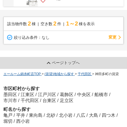
2
2
1～2
該当物件数
棟
空き数
件
棟を表示
変更
絞り込み条件：
なし
ページトップへ
エールーム錦糸町店TOP
>
(賃貸)地域から探す
>
千代田区
>
神田多町の賃貸
市区町村から探す
墨田区
/
江東区
/
江戸川区
/
葛飾区
/
中央区
/
船橋市
/
市川市
/
千代田区
/
台東区
/
足立区
町名から探す
亀戸
/
平井
/
東向島
/
北砂
/
北小岩
/
八広
/
大島
/
四つ木
/
堀切
/
西小岩