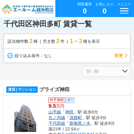
閲覧履歴
お気に入り
メニュー
0
0
千代田区神田多町 賃貸一覧
2
2
1～2
該当物件数
棟
空き数
件
棟を表示
変更
絞り込み条件：
なし
ブライズ神田
賃貸 | マンション
仲手無料
敷0
9.5
万円
山手線
「
神田
」駅 徒歩6分
丸ノ内線
「
淡路町
」駅 徒歩3分
千代田線
「
新御茶ノ水
」駅 徒歩9分
築21年 / 22.64㎡