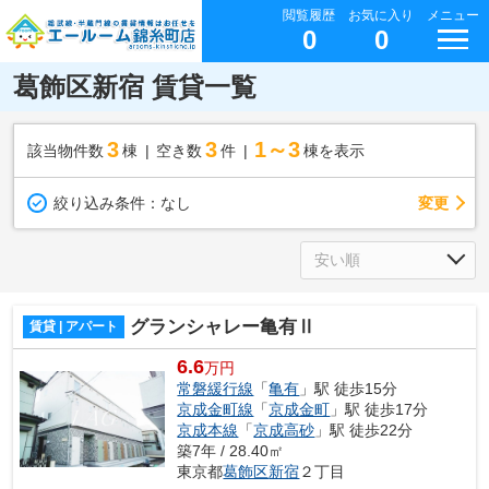
閲覧履歴
お気に入り
メニュー
0
0
葛飾区新宿 賃貸一覧
3
3
1～3
該当物件数
棟
空き数
件
棟を表示
変更
絞り込み条件：
なし
グランシャレー亀有Ⅱ
賃貸 | アパート
6.6
万円
常磐緩行線
「
亀有
」駅 徒歩15分
京成金町線
「
京成金町
」駅 徒歩17分
京成本線
「
京成高砂
」駅 徒歩22分
築7年 / 28.40㎡
東京都
葛飾区
新宿
２丁目