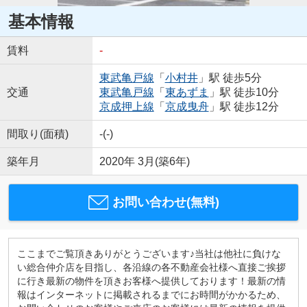
基本情報
賃料
-
東武亀戸線
「
小村井
」駅 徒歩5分
交通
東武亀戸線
「
東あずま
」駅 徒歩10分
京成押上線
「
京成曳舟
」駅 徒歩12分
間取り(面積)
-(-)
築年月
2020年 3月(築6年)
お問い合わせ(無料)
ここまでご覧頂きありがとうございます♪当社は他社に負けな
い総合仲介店を目指し、各沿線の各不動産会社様へ直接ご挨拶
に行き最新の物件を頂きお客様へ提供しております！最新の情
報はインターネットに掲載されるまでにお時間がかかるため、