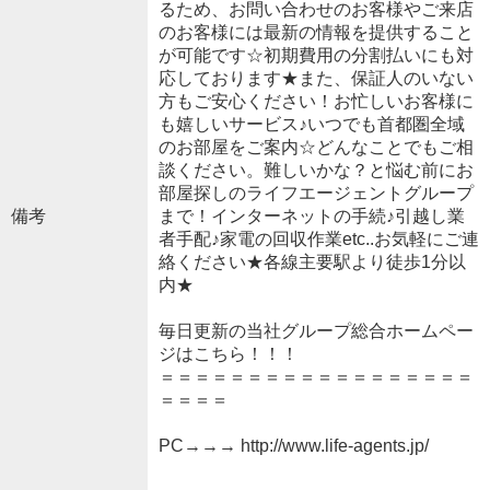
るため、お問い合わせのお客様やご来店
のお客様には最新の情報を提供すること
が可能です☆初期費用の分割払いにも対
応しております★また、保証人のいない
方もご安心ください！お忙しいお客様に
も嬉しいサービス♪いつでも首都圏全域
のお部屋をご案内☆どんなことでもご相
談ください。難しいかな？と悩む前にお
部屋探しのライフエージェントグループ
備考
まで！インターネットの手続♪引越し業
者手配♪家電の回収作業etc..お気軽にご連
絡ください★各線主要駅より徒歩1分以
内★
毎日更新の当社グループ総合ホームペー
ジはこちら！！！
＝＝＝＝＝＝＝＝＝＝＝＝＝＝＝＝＝＝
＝＝＝＝
PC→→→ http://www.life-agents.jp/