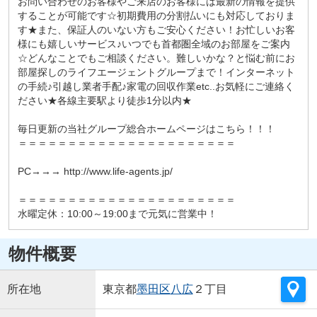
お問い合わせのお客様やご来店のお客様には最新の情報を提供
することが可能です☆初期費用の分割払いにも対応しておりま
す★また、保証人のいない方もご安心ください！お忙しいお客
様にも嬉しいサービス♪いつでも首都圏全域のお部屋をご案内
☆どんなことでもご相談ください。難しいかな？と悩む前にお
部屋探しのライフエージェントグループまで！インターネット
の手続♪引越し業者手配♪家電の回収作業etc..お気軽にご連絡く
ださい★各線主要駅より徒歩1分以内★
毎日更新の当社グループ総合ホームページはこちら！！！
＝＝＝＝＝＝＝＝＝＝＝＝＝＝＝＝＝＝＝＝＝＝
PC→→→ http://www.life-agents.jp/
＝＝＝＝＝＝＝＝＝＝＝＝＝＝＝＝＝＝＝＝＝＝
水曜定休：10:00～19:00まで元気に営業中！
物件概要
所在地
東京都
墨田区
八広
２丁目