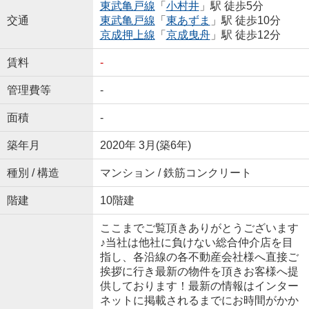
東武亀戸線
「
小村井
」駅 徒歩5分
交通
東武亀戸線
「
東あずま
」駅 徒歩10分
京成押上線
「
京成曳舟
」駅 徒歩12分
賃料
-
管理費等
-
面積
-
築年月
2020年 3月(築6年)
種別 / 構造
マンション / 鉄筋コンクリート
階建
10階建
ここまでご覧頂きありがとうございます
♪当社は他社に負けない総合仲介店を目
指し、各沿線の各不動産会社様へ直接ご
挨拶に行き最新の物件を頂きお客様へ提
供しております！最新の情報はインター
ネットに掲載されるまでにお時間がかか