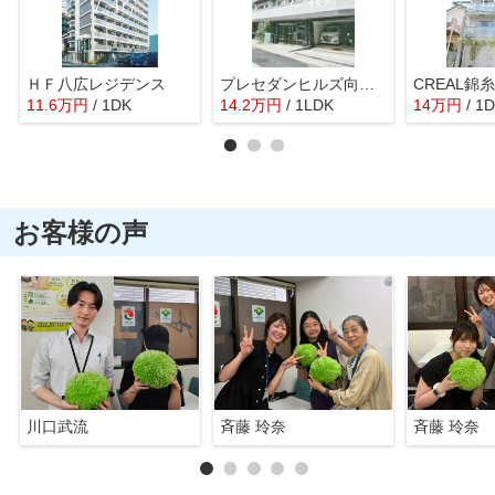
ＨＦ八広レジデンス
プレセダンヒルズ向島East
CREAL錦
11.6
万
円
/ 1DK
14.2
万
円
/ 1LDK
14
万
円
/ 1
お客様の声
川口武流
斉藤 玲奈
斉藤 玲奈