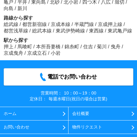
亀戸
/
平井
/
東向島
/
北砂
/
北小岩
/
四つ木
/
八広
/
堀切
/
向島
/
新川
路線から探す
総武線
/
都営新宿線
/
京成本線
/
半蔵門線
/
京成押上線
/
都営浅草線
/
総武本線
/
東武伊勢崎線
/
東西線
/
東武亀戸線
駅から探す
押上
/
馬喰町
/
本所吾妻橋
/
錦糸町
/
住吉
/
菊川
/
曳舟
/
京成曳舟
/
京成立石
/
小岩
電話でお問い合わせ
営業時間：
10：00～19：00
定休日：
毎週水曜日(祝日の場合は営業)
ホーム
会社概要
お問い合わせ
物件リクエスト