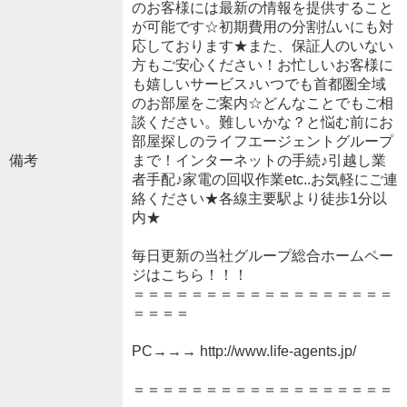
のお客様には最新の情報を提供すること
が可能です☆初期費用の分割払いにも対
応しております★また、保証人のいない
方もご安心ください！お忙しいお客様に
も嬉しいサービス♪いつでも首都圏全域
のお部屋をご案内☆どんなことでもご相
談ください。難しいかな？と悩む前にお
部屋探しのライフエージェントグループ
備考
まで！インターネットの手続♪引越し業
者手配♪家電の回収作業etc..お気軽にご連
絡ください★各線主要駅より徒歩1分以
内★
毎日更新の当社グループ総合ホームペー
ジはこちら！！！
＝＝＝＝＝＝＝＝＝＝＝＝＝＝＝＝＝＝
＝＝＝＝
PC→→→ http://www.life-agents.jp/
＝＝＝＝＝＝＝＝＝＝＝＝＝＝＝＝＝＝