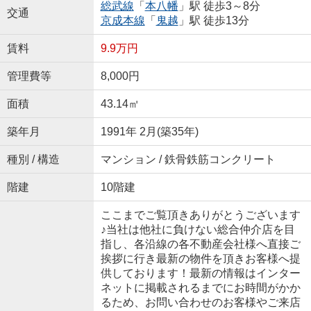
総武線
「
本八幡
」駅 徒歩3～8分
交通
京成本線
「
鬼越
」駅 徒歩13分
賃料
9.9万円
管理費等
8,000円
面積
43.14㎡
築年月
1991年 2月(築35年)
種別 / 構造
マンション / 鉄骨鉄筋コンクリート
階建
10階建
ここまでご覧頂きありがとうございます
♪当社は他社に負けない総合仲介店を目
指し、各沿線の各不動産会社様へ直接ご
挨拶に行き最新の物件を頂きお客様へ提
供しております！最新の情報はインター
ネットに掲載されるまでにお時間がかか
るため、お問い合わせのお客様やご来店