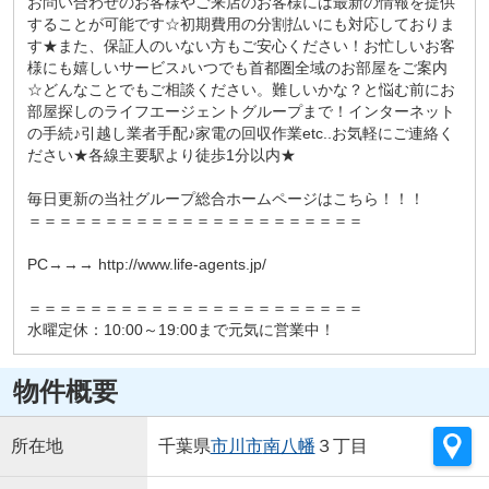
お問い合わせのお客様やご来店のお客様には最新の情報を提供
することが可能です☆初期費用の分割払いにも対応しておりま
す★また、保証人のいない方もご安心ください！お忙しいお客
様にも嬉しいサービス♪いつでも首都圏全域のお部屋をご案内
☆どんなことでもご相談ください。難しいかな？と悩む前にお
部屋探しのライフエージェントグループまで！インターネット
の手続♪引越し業者手配♪家電の回収作業etc..お気軽にご連絡く
ださい★各線主要駅より徒歩1分以内★
毎日更新の当社グループ総合ホームページはこちら！！！
＝＝＝＝＝＝＝＝＝＝＝＝＝＝＝＝＝＝＝＝＝＝
PC→→→ http://www.life-agents.jp/
＝＝＝＝＝＝＝＝＝＝＝＝＝＝＝＝＝＝＝＝＝＝
水曜定休：10:00～19:00まで元気に営業中！
物件概要
所在地
千葉県
市川市
南八幡
３丁目