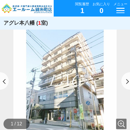
閲覧履歴
お気に入り
メニュー
1
0
アグレ本八幡 (
1
室)
1 / 12