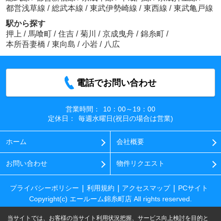
都営浅草線
/
総武本線
/
東武伊勢崎線
/
東西線
/
東武亀戸線
駅から探す
押上
/
馬喰町
/
住吉
/
菊川
/
京成曳舟
/
錦糸町
/
本所吾妻橋
/
東向島
/
小岩
/
八広
電話でお問い合わせ
営業時間：
10：00～19：00
定休日：
毎週水曜日(祝日の場合は営業)
ホーム
会社概要
お問い合わせ
物件リクエスト
プライバシーポリシー
利用規約
アクセスマップ
PCサイト
Copyright(c) エールーム錦糸町店 All rights reserved.
当サイトでは、お客様の当サイト利用状況把握、サービス向上検討を目的と