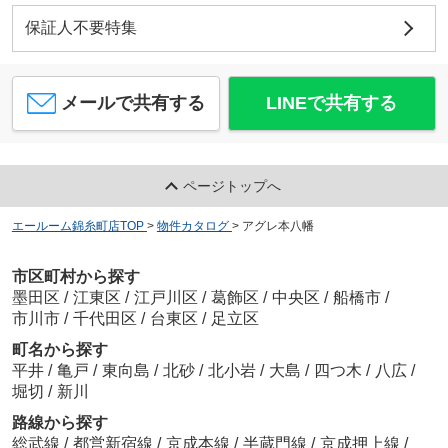
保証人不要特集
メールで共有する
LINEで共有する
ページトップへ
エールーム錦糸町店TOP
>
物件カタログ
>
アグレ本八幡
市区町村から探す
墨田区
/
江東区
/
江戸川区
/
葛飾区
/
中央区
/
船橋市
/
市川市
/
千代田区
/
台東区
/
足立区
町名から探す
平井
/
亀戸
/
東向島
/
北砂
/
北小岩
/
大島
/
四つ木
/
八広
/
堀切
/
新川
路線から探す
総武線
/
都営新宿線
/
京成本線
/
半蔵門線
/
京成押上線
/