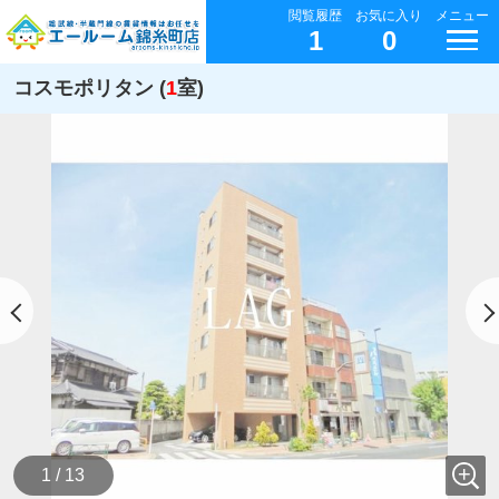
閲覧履歴
お気に入り
メニュー
1
0
コスモポリタン (
1
室)
1 / 13