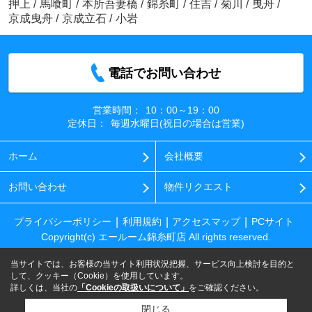
押上
/
馬喰町
/
本所吾妻橋
/
錦糸町
/
住吉
/
菊川
/
曳舟
/
京成曳舟
/
京成立石
/
小岩
電話でお問い合わせ
営業時間：
10：00～19：00
定休日：
毎週水曜日(祝日の場合は営業)
ホーム
会社概要
お問い合わせ
物件リクエスト
プライバシーポリシー
利用規約
アクセスマップ
PCサイト
Copyright(c) エールーム錦糸町店 All rights reserved.
当サイトでは、お客様の当サイト利用状況把握、サービス向上検討を目的と
して、クッキー（Cookie）を使用しています。
詳しくは、当社の
「Cookieの取扱いについて」
をご確認ください。
閉じる