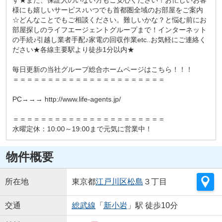
様にも嬉しいサービス♪いつでも首都圏全域のお部屋をご案内
☆どんなことでもご相談ください。難しいかな？と悩む前にお
部屋探しのライフエージェントグループまで！インターネット
の手続♪引越し業者手配♪家電の回収作業etc..お気軽にご連絡く
ださい★各線主要駅より徒歩1分以内★
毎日更新の当社グループ総合ホームページはこちら！！！
＝＝＝＝＝＝＝＝＝＝＝＝＝＝＝＝＝＝＝＝＝＝
PC→→→ http://www.life-agents.jp/
＝＝＝＝＝＝＝＝＝＝＝＝＝＝＝＝＝＝＝＝＝＝
水曜定休：10:00～19:00まで元気に営業中！
物件概要
所在地
東京都
江戸川区
松島
３丁目
交通
総武線
「
新小岩
」駅 徒歩10分