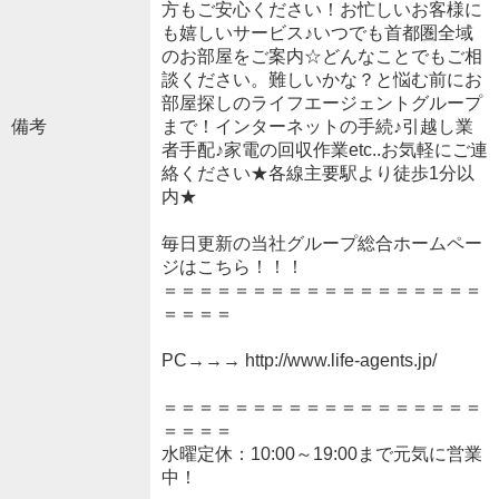
方もご安心ください！お忙しいお客様に
も嬉しいサービス♪いつでも首都圏全域
のお部屋をご案内☆どんなことでもご相
談ください。難しいかな？と悩む前にお
部屋探しのライフエージェントグループ
備考
まで！インターネットの手続♪引越し業
者手配♪家電の回収作業etc..お気軽にご連
絡ください★各線主要駅より徒歩1分以
内★
毎日更新の当社グループ総合ホームペー
ジはこちら！！！
＝＝＝＝＝＝＝＝＝＝＝＝＝＝＝＝＝＝
＝＝＝＝
PC→→→ http://www.life-agents.jp/
＝＝＝＝＝＝＝＝＝＝＝＝＝＝＝＝＝＝
＝＝＝＝
水曜定休：10:00～19:00まで元気に営業
中！