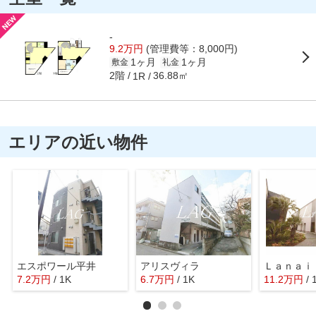
-
9.2万円
(管理費等：8,000円)
1ヶ月
1ヶ月
敷金
礼金
2階
36.88㎡
1R
エリアの近い物件
エスポワール平井
アリスヴィラ
7.2
万
円
/ 1K
6.7
万
円
/ 1K
11.2
万
円
/