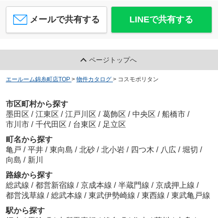
メールで共有する
LINEで共有する
ページトップへ
エールーム錦糸町店TOP
>
物件カタログ
>
コスモポリタン
市区町村から探す
墨田区
/
江東区
/
江戸川区
/
葛飾区
/
中央区
/
船橋市
/
市川市
/
千代田区
/
台東区
/
足立区
町名から探す
亀戸
/
平井
/
東向島
/
北砂
/
北小岩
/
四つ木
/
八広
/
堀切
/
向島
/
新川
路線から探す
総武線
/
都営新宿線
/
京成本線
/
半蔵門線
/
京成押上線
/
都営浅草線
/
総武本線
/
東武伊勢崎線
/
東西線
/
東武亀戸線
駅から探す