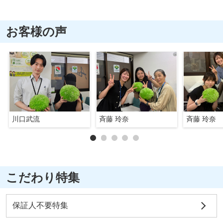
お客様の声
川口武流
斉藤 玲奈
斉藤 玲奈
こだわり特集
保証人不要特集