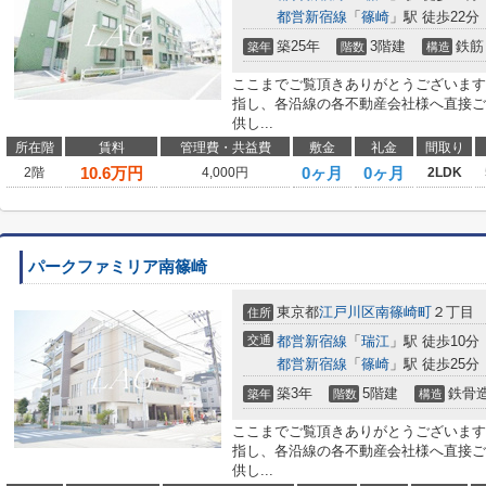
都営新宿線
「
篠崎
」駅 徒歩22分
築25年
3階建
鉄筋
築年
階数
構造
ここまでご覧頂きありがとうございます
指し、各沿線の各不動産会社様へ直接ご
供し...
所在階
賃料
管理費・共益費
敷金
礼金
間取り
10.6
万円
0ヶ月
0ヶ月
2階
4,000円
2LDK
パークファミリア南篠崎
東京都
江戸川区
南篠崎町
２丁目
住所
交通
都営新宿線
「
瑞江
」駅 徒歩10分
都営新宿線
「
篠崎
」駅 徒歩25分
築3年
5階建
鉄骨
築年
階数
構造
ここまでご覧頂きありがとうございます
指し、各沿線の各不動産会社様へ直接ご
供し...