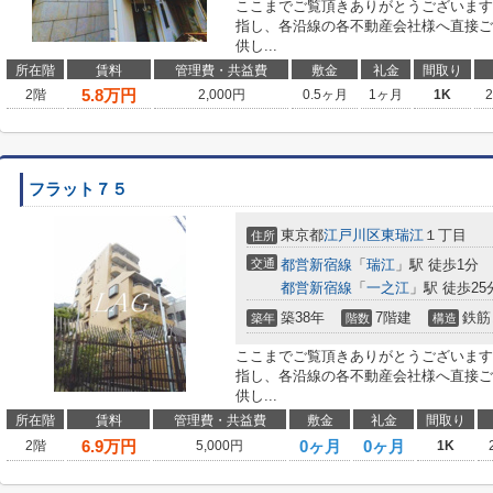
ここまでご覧頂きありがとうございます
指し、各沿線の各不動産会社様へ直接ご
供し...
所在階
賃料
管理費・共益費
敷金
礼金
間取り
5.8
万円
2階
2,000円
0.5ヶ月
1ヶ月
1K
フラット７５
東京都
江戸川区
東瑞江
１丁目
住所
交通
都営新宿線
「
瑞江
」駅 徒歩1分
都営新宿線
「
一之江
」駅 徒歩25
築38年
7階建
鉄筋
築年
階数
構造
ここまでご覧頂きありがとうございます
指し、各沿線の各不動産会社様へ直接ご
供し...
所在階
賃料
管理費・共益費
敷金
礼金
間取り
6.9
万円
0ヶ月
0ヶ月
2階
5,000円
1K