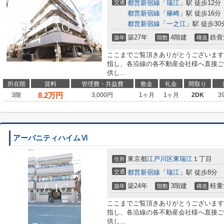
交通
都営新宿線
「
瑞江
」駅 徒歩12分
都営新宿線
「
篠崎
」駅 徒歩16分
都営新宿線
「
一之江
」駅 徒歩30
築27年
4階建
鉄骨
築年
階数
構造
ここまでご覧頂きありがとうございます
指し、各沿線の各不動産会社様へ直接ご
供し...
所在階
賃料
管理費・共益費
敷金
礼金
間取り
8.2
万円
3階
3,000円
1ヶ月
1ヶ月
2DK
3
アーバニティハイムⅥ
東京都
江戸川区
東瑞江
１丁目
住所
交通
都営新宿線
「
瑞江
」駅 徒歩8分
築24年
3階建
軽量
築年
階数
構造
ここまでご覧頂きありがとうございます
指し、各沿線の各不動産会社様へ直接ご
供し...