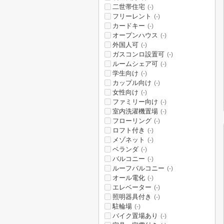
二世帯住宅
(-)
フリーレント
(-)
カードキー
(-)
オープンハウス
(-)
外国人可
(-)
ガスコンロ設置可
(-)
ルームシェア可
(-)
学生向け
(-)
カップル向け
(-)
女性向け
(-)
ファミリー向け
(-)
室内洗濯機置場
(-)
フローリング
(-)
ロフト付き
(-)
メゾネット
(-)
ベランダ
(-)
バルコニー
(-)
ルーフバルコニー
(-)
オール電化
(-)
エレベーター
(-)
照明器具付き
(-)
駐輪場
(-)
バイク置場あり
(-)