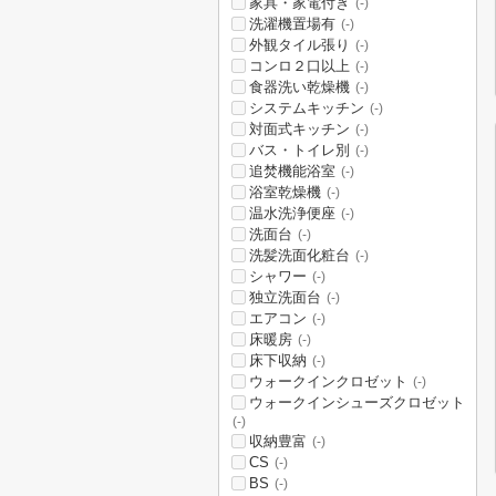
家具・家電付き
(-)
洗濯機置場有
(-)
外観タイル張り
(-)
コンロ２口以上
(-)
食器洗い乾燥機
(-)
システムキッチン
(-)
対面式キッチン
(-)
バス・トイレ別
(-)
追焚機能浴室
(-)
浴室乾燥機
(-)
温水洗浄便座
(-)
洗面台
(-)
洗髪洗面化粧台
(-)
シャワー
(-)
独立洗面台
(-)
エアコン
(-)
床暖房
(-)
床下収納
(-)
ウォークインクロゼット
(-)
ウォークインシューズクロゼット
(-)
収納豊富
(-)
CS
(-)
BS
(-)