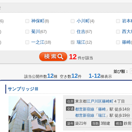
む
神保町
小川町
岩本
(6)
(8)
(4)
菊川
住吉
西大
)
(67)
(67)
一之江
瑞江
篠崎
)
(18)
(12)
12
件が該当
並び順：
12
12
1-12
該当公開件数
棟 空き数
件
棟表示
サンブリッジⅢ
東京都
江戸川区
篠崎町
４丁目
住所
交通
都営新宿線
「
篠崎
」駅 徒歩14分
都営新宿線
「
瑞江
」駅 徒歩19分
築21年
3階建
鉄骨
築年
階数
構造