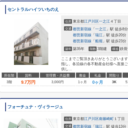
セントラルハイツいちのえ
東京都
江戸川区
一之江
４丁目
住所
交通
都営新宿線
「
一之江
」駅 徒歩8分
都営新宿線
「
瑞江
」駅 徒歩20分
都営新宿線
「
船堀
」駅 徒歩23分
築35年
3階建
鉄骨
築年
階数
構造
ここまでご覧頂きありがとうございます
指し、各沿線の各不動産会社様へ直接ご
供し...
所在階
賃料
管理費・共益費
敷金
礼金
間取り
9.7
万円
0ヶ月
3階
3,000円
1ヶ月
3K
5
フォーチュナ・ヴィラージュ
東京都
江戸川区
南篠崎町
１丁目
住所
交通
都営新宿線
「
瑞江
」駅 徒歩13分