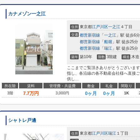
カナメゾン一之江
東京都
江戸川区
一之江
４丁目
住所
交通
都営新宿線
「
一之江
」駅 徒歩6分
都営新宿線
「
船堀
」駅 徒歩25分
都営新宿線
「
瑞江
」駅 徒歩25分
築10年
3階建
木造
築年
階数
構造
ここまでご覧頂きありがとうございます
指し、各沿線の各不動産会社様へ直接ご
供し...
所在階
賃料
管理費・共益費
敷金
礼金
間取り
7.7
万円
0ヶ月
0ヶ月
3階
3,000円
1K
シャトレ戸邊
東京都
江戸川区
瑞江
１丁目
住所