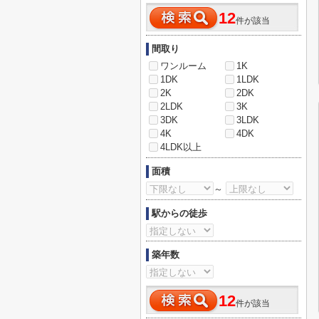
12
件が該当
間取り
ワンルーム
1K
1DK
1LDK
2K
2DK
2LDK
3K
3DK
3LDK
4K
4DK
4LDK以上
面積
～
駅からの徒歩
築年数
12
件が該当