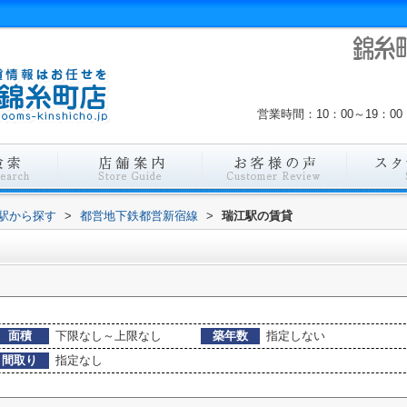
営業時間：10：00～19：
・駅から探す
>
都営地下鉄都営新宿線
>
瑞江駅の賃貸
面積
下限なし～上限なし
築年数
指定しない
間取り
指定なし