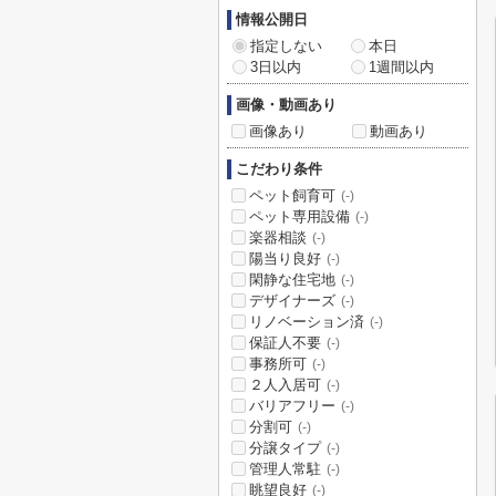
情報公開日
指定しない
本日
3日以内
1週間以内
画像・動画あり
画像あり
動画あり
こだわり条件
ペット飼育可
(-)
ペット専用設備
(-)
楽器相談
(-)
陽当り良好
(-)
閑静な住宅地
(-)
デザイナーズ
(-)
リノベーション済
(-)
保証人不要
(-)
事務所可
(-)
２人入居可
(-)
バリアフリー
(-)
分割可
(-)
分譲タイプ
(-)
管理人常駐
(-)
眺望良好
(-)