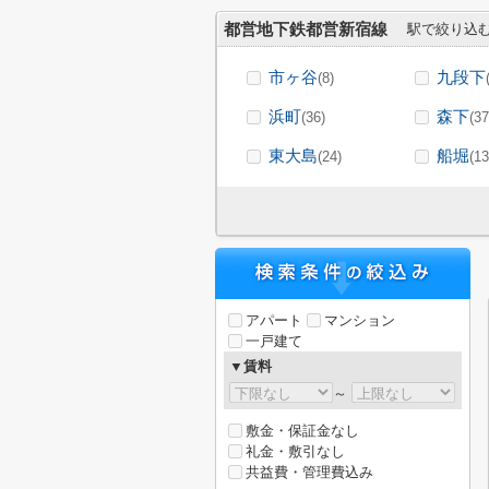
都営地下鉄都営新宿線
駅で絞り込
市ヶ谷
九段下
(8)
浜町
森下
(36)
(37
東大島
船堀
(24)
(13
アパート
マンション
一戸建て
▼賃料
～
敷金・保証金なし
礼金・敷引なし
共益費・管理費込み