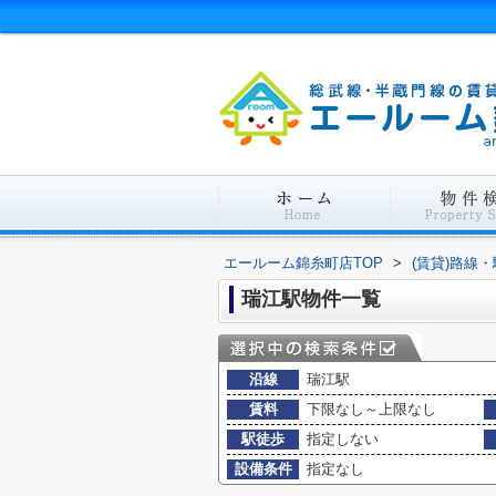
エールーム錦糸町店TOP
>
(賃貸)路線
瑞江駅物件一覧
沿線
瑞江駅
賃料
下限なし～上限なし
駅徒歩
指定しない
設備条件
指定なし