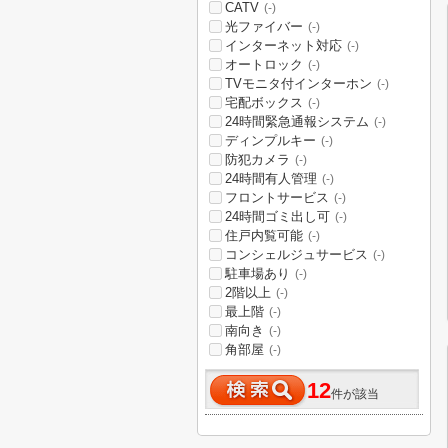
CATV
(-)
光ファイバー
(-)
インターネット対応
(-)
オートロック
(-)
TVモニタ付インターホン
(-)
宅配ボックス
(-)
24時間緊急通報システム
(-)
ディンプルキー
(-)
防犯カメラ
(-)
24時間有人管理
(-)
フロントサービス
(-)
24時間ゴミ出し可
(-)
住戸内覧可能
(-)
コンシェルジュサービス
(-)
駐車場あり
(-)
2階以上
(-)
最上階
(-)
南向き
(-)
角部屋
(-)
12
件が該当