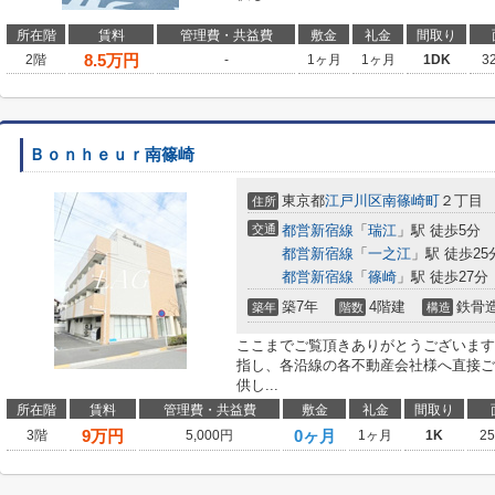
所在階
賃料
管理費・共益費
敷金
礼金
間取り
8.5
万円
2階
-
1ヶ月
1ヶ月
1DK
3
Ｂｏｎｈｅｕｒ南篠崎
東京都
江戸川区
南篠崎町
２丁目
住所
交通
都営新宿線
「
瑞江
」駅 徒歩5分
都営新宿線
「
一之江
」駅 徒歩25
都営新宿線
「
篠崎
」駅 徒歩27分
築7年
4階建
鉄骨
築年
階数
構造
ここまでご覧頂きありがとうございます
指し、各沿線の各不動産会社様へ直接ご
供し...
所在階
賃料
管理費・共益費
敷金
礼金
間取り
9
万円
0ヶ月
3階
5,000円
1ヶ月
1K
2