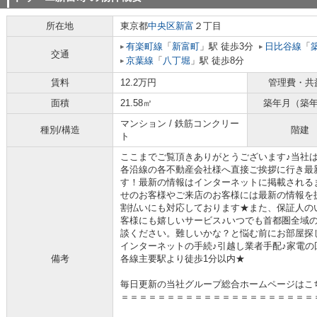
所在地
東京都
中央区
新富
２丁目
有楽町線
「
新富町
」駅 徒歩3分
日比谷線
「
交通
京葉線
「
八丁堀
」駅 徒歩8分
賃料
12.2万円
管理費・共
面積
21.58㎡
築年月（築
マンション / 鉄筋コンクリー
種別/構造
階建
ト
ここまでご覧頂きありがとうございます♪当社
各沿線の各不動産会社様へ直接ご挨拶に行き最
す！最新の情報はインターネットに掲載される
せのお客様やご来店のお客様には最新の情報を
割払いにも対応しております★また、保証人の
客様にも嬉しいサービス♪いつでも首都圏全域
談ください。難しいかな？と悩む前にお部屋探
インターネットの手続♪引越し業者手配♪家電の回
備考
各線主要駅より徒歩1分以内★
毎日更新の当社グループ総合ホームページはこ
＝＝＝＝＝＝＝＝＝＝＝＝＝＝＝＝＝＝＝＝＝