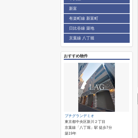
新富
有楽町線 新富町
日比谷線 築地
京葉線 八丁堀
おすすめ物件
プチグランデミオ
東京都中央区新川２丁目
京葉線「八丁堀」駅 徒歩7分
築19年