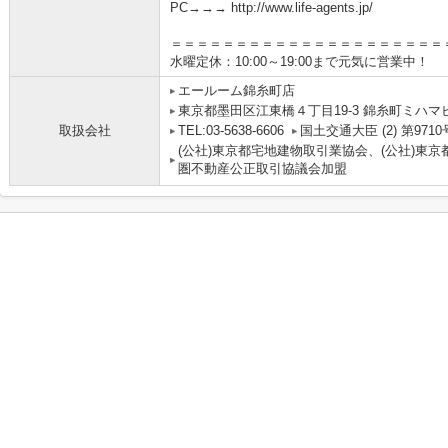
PC→→→ http://www.life-agents.jp/
＝＝＝＝＝＝＝＝＝＝＝＝＝＝＝＝＝＝＝＝＝
水曜定休：10:00～19:00まで元気に営業中！
エールーム錦糸町店
東京都墨田区江東橋４丁目19-3 錦糸町ミハマ
取扱会社
TEL:03-5638-6606
国土交通大臣 (2) 第9710
(公社)東京都宅地建物取引業協会、(公社)東京
圏不動産公正取引協議会加盟