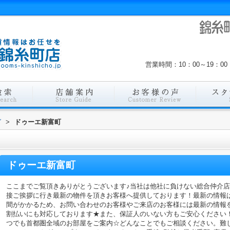
営業時間：10：00～19：
グ
>
ドゥーエ新富町
ドゥーエ新富町
ここまでご覧頂きありがとうございます♪当社は他社に負けない総合仲介
接ご挨拶に行き最新の物件を頂きお客様へ提供しております！最新の情報
間がかかるため、お問い合わせのお客様やご来店のお客様には最新の情報
割払いにも対応しております★また、保証人のいない方もご安心ください
つでも首都圏全域のお部屋をご案内☆どんなことでもご相談ください。難