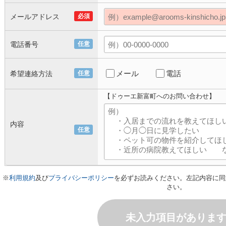
メールアドレス
必須
電話番号
任意
メール
電話
希望連絡方法
任意
【ドゥーエ新富町へのお問い合わせ】
内容
任意
※
利用規約
及び
プライバシーポリシー
を必ずお読みください。左記内容に同
さい。
未入力項目がありま