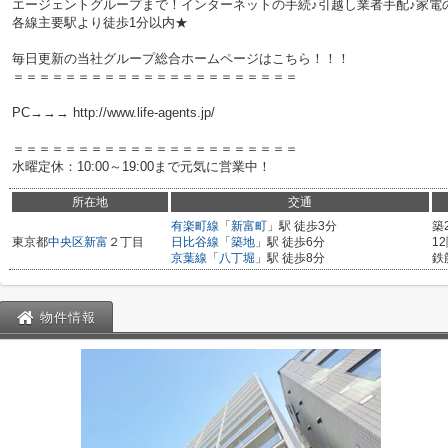
エージェントグループまで！インターネットの手続♪引越し業者手配♪家電の回
各線主要駅より徒歩1分以内★
毎日更新の当社グループ総合ホームページはこちら！！！
＝＝＝＝＝＝＝＝＝＝＝＝＝＝＝＝＝＝＝＝＝＝
PC→→→ http://www.life-agents.jp/
＝＝＝＝＝＝＝＝＝＝＝＝＝＝＝＝＝＝＝＝＝＝
水曜定休：10:00～19:00まで元気に営業中！
所在地
交通
有楽町線
「
新富町
」駅 徒歩3分
築
東京都
中央区
新富
２丁目
日比谷線
「
築地
」駅 徒歩6分
1
京葉線
「
八丁堀
」駅 徒歩8分
鉄
物件情報