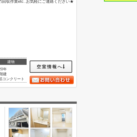
収作業etc..お気軽にご連絡ください★
建物
空室情報へ
20年
2階建
筋コンクリート