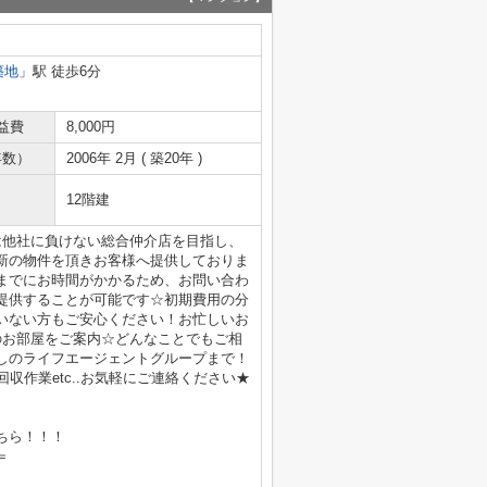
築地
」駅 徒歩6分
益費
8,000円
年数）
2006年 2月 ( 築20年 )
12階建
は他社に負けない総合仲介店を目指し、
新の物件を頂きお客様へ提供しておりま
までにお時間がかかるため、お問い合わ
提供することが可能です☆初期費用の分
いない方もご安心ください！お忙しいお
のお部屋をご案内☆どんなことでもご相
しのライフエージェントグループまで！
収作業etc..お気軽にご連絡ください★
ちら！！！
＝