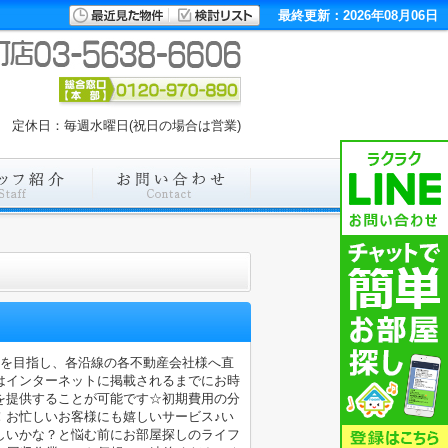
最終更新：2026年08月06日
00 定休日：毎週水曜日(祝日の場合は営業)
店を目指し、各沿線の各不動産会社様へ直
はインターネットに掲載されるまでにお時
を提供することが可能です☆初期費用の分
！お忙しいお客様にも嬉しいサービス♪い
しいかな？と悩む前にお部屋探しのライフ