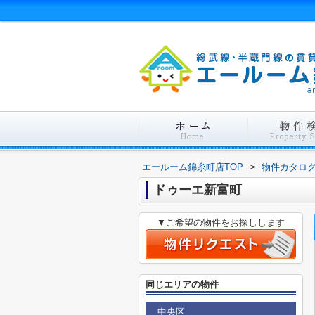
エールーム錦糸町店TOP
>
物件カタロ
ドゥーエ新富町
▼ご希望の物件をお探しします
同じエリアの物件
中央区