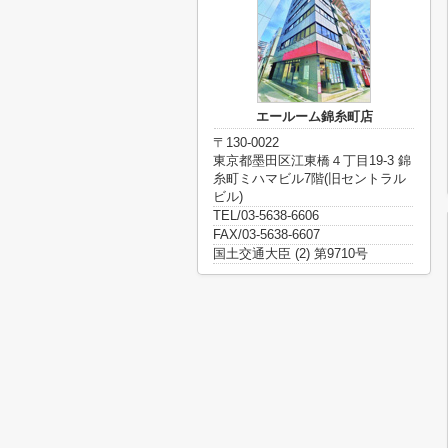
エールーム錦糸町店
〒130-0022
東京都墨田区江東橋４丁目19-3 錦
糸町ミハマビル7階(旧セントラル
ビル)
TEL/03-5638-6606
FAX/03-5638-6607
国土交通大臣 (2) 第9710号