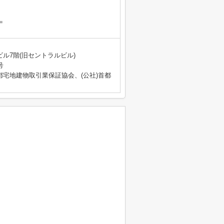
＝
ビル7階(旧セントラルビル)
号
都宅地建物取引業保証協会、(公社)首都