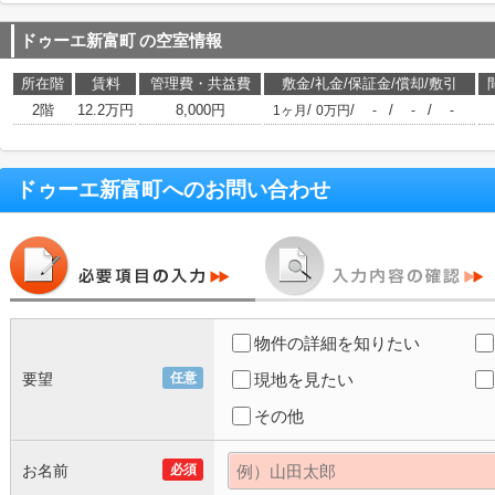
ドゥーエ新富町
の空室情報
所在階
賃料
管理費・共益費
敷金/礼金/保証金/償却/敷引
2階
12.2万円
8,000円
/
/
/
/
1ヶ月
0万円
-
-
-
ドゥーエ新富町
へのお問い合わせ
物件の詳細を知りたい
要望
任意
現地を見たい
その他
お名前
必須