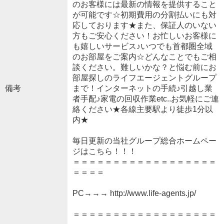
のお客様には最新の情報を提供すること
が可能です☆初期費用の分割払いにも対
応しております★また、保証人のいない
方もご安心ください！お忙しいお客様に
も嬉しいサービス♪いつでも首都圏全域
のお部屋をご案内☆どんなことでもご相
談ください。難しいかな？と悩む前にお
部屋探しのライフエージェントグループ
備考
まで！インターネットの手続♪引越し業
者手配♪家電の回収作業etc..お気軽にご連
絡ください★各線主要駅より徒歩1分以
内★
毎日更新の当社グループ総合ホームペー
ジはこちら！！！
＝＝＝＝＝＝＝＝＝＝＝＝＝＝＝＝＝＝
＝＝＝＝
PC→→→ http://www.life-agents.jp/
＝＝＝＝＝＝＝＝＝＝＝＝＝＝＝＝＝＝