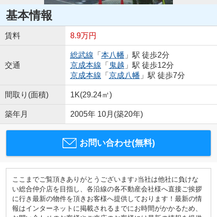
基本情報
賃料
8.9万円
総武線
「
本八幡
」駅 徒歩2分
交通
京成本線
「
鬼越
」駅 徒歩12分
京成本線
「
京成八幡
」駅 徒歩7分
間取り(面積)
1K(29.24㎡)
築年月
2005年 10月(築20年)
お問い合わせ(無料)
ここまでご覧頂きありがとうございます♪当社は他社に負けな
い総合仲介店を目指し、各沿線の各不動産会社様へ直接ご挨拶
に行き最新の物件を頂きお客様へ提供しております！最新の情
報はインターネットに掲載されるまでにお時間がかかるため、