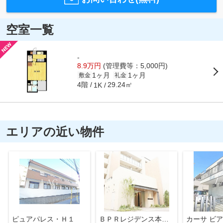
空室一覧
-
8.9万円
(管理費等：5,000円)
1ヶ月
1ヶ月
敷金
礼金
4階
29.24㎡
1K
エリアの近い物件
ピュアパレス・Ｈ１
ＢＰＲレジデンス本八幡
カーサ ビ