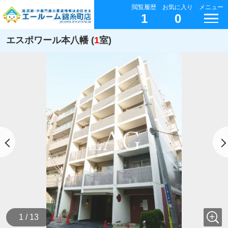
閲覧履歴
お気に入り
メニュー
1
0
エスポワール本八幡 (
1
室)
1 / 13