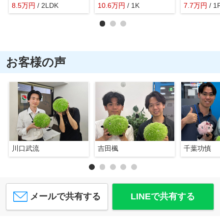
8.5
万
円
/ 2LDK
10.6
万
円
/ 1K
7.7
万
円
/ 1
お客様の声
川口武流
吉田楓
千葉功慎
メールで共有する
LINEで共有する