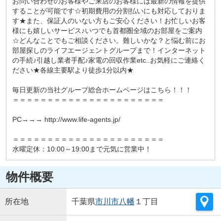
お問い合わせのお客様やご来店のお客様には最新の情報を提供
することが可能です☆初期費用の分割払いにも対応しておりま
す★また、保証人のいない方もご安心ください！お忙しいお客
様にも嬉しいサービス♪いつでも首都圏全域のお部屋をご案内
☆どんなことでもご相談ください。難しいかな？と悩む前にお
部屋探しのライフエージェントグループまで！インターネット
の手続♪引越し業者手配♪家電の回収作業etc..お気軽にご連絡く
ださい★各線主要駅より徒歩1分以内★
毎日更新の当社グループ総合ホームページはこちら！！！
＝＝＝＝＝＝＝＝＝＝＝＝＝＝＝＝＝＝＝＝＝＝
PC→→→ http://www.life-agents.jp/
＝＝＝＝＝＝＝＝＝＝＝＝＝＝＝＝＝＝＝＝＝＝
水曜定休：10:00～19:00まで元気に営業中！
物件概要
所在地
千葉県
市川市
八幡
１丁目