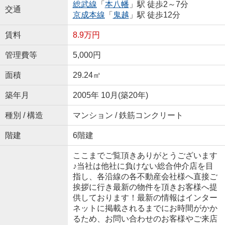
総武線
「
本八幡
」駅 徒歩2～7分
交通
京成本線
「
鬼越
」駅 徒歩12分
賃料
8.9万円
管理費等
5,000円
面積
29.24㎡
築年月
2005年 10月(築20年)
種別 / 構造
マンション / 鉄筋コンクリート
階建
6階建
ここまでご覧頂きありがとうございます
♪当社は他社に負けない総合仲介店を目
指し、各沿線の各不動産会社様へ直接ご
挨拶に行き最新の物件を頂きお客様へ提
供しております！最新の情報はインター
ネットに掲載されるまでにお時間がかか
るため、お問い合わせのお客様やご来店