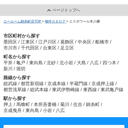
ページトップへ
エールーム錦糸町店TOP
>
物件カタログ
>
エスポワール本八幡
市区町村から探す
墨田区
/
江東区
/
江戸川区
/
葛飾区
/
中央区
/
船橋市
/
市川市
/
千代田区
/
台東区
/
足立区
町名から探す
平井
/
亀戸
/
東向島
/
北砂
/
北小岩
/
大島
/
八広
/
四つ木
/
新川
/
堀切
路線から探す
総武線
/
都営新宿線
/
京成本線
/
半蔵門線
/
京成押上線
/
都営浅草線
/
総武本線
/
東武伊勢崎線
/
東西線
/
東武亀戸線
駅から探す
押上
/
馬喰町
/
本所吾妻橋
/
菊川
/
住吉
/
錦糸町
/
京成曳舟
/
東向島
/
小岩
/
八広