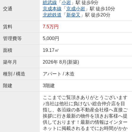
総武線
「
小岩
」駅 徒歩9分
交通
京成本線
「
京成小岩
」駅 徒歩10分
北総鉄道
「
新柴又
」駅 徒歩20分
賃料
7.5万円
管理費等
5,000円
面積
19.17㎡
築年月
2026年 8月(新築)
種別 / 構造
アパート / 木造
階建
3階建
ここまでご覧頂きありがとうございます
♪当社は他社に負けない総合仲介店を目
指し、各沿線の各不動産会社様へ直接ご
挨拶に行き最新の物件を頂きお客様へ提
供しております！最新の情報はインター
ネットに掲載されるまでにお時間がかか