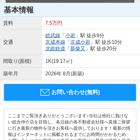
基本情報
賃料
7.5万円
総武線
「
小岩
」駅 徒歩9分
交通
京成本線
「
京成小岩
」駅 徒歩10分
北総鉄道
「
新柴又
」駅 徒歩20分
間取り(面積)
1K(19.17㎡)
築年月
2026年 8月(新築)
お問い合わせ(無料)
ここまでご覧頂きありがとうございます♪当社は他社に負けな
い総合仲介店を目指し、各沿線の各不動産会社様へ直接ご挨拶
に行き最新の物件を頂きお客様へ提供しております！最新の情
報はインターネットに掲載されるまでにお時間がかかるため、