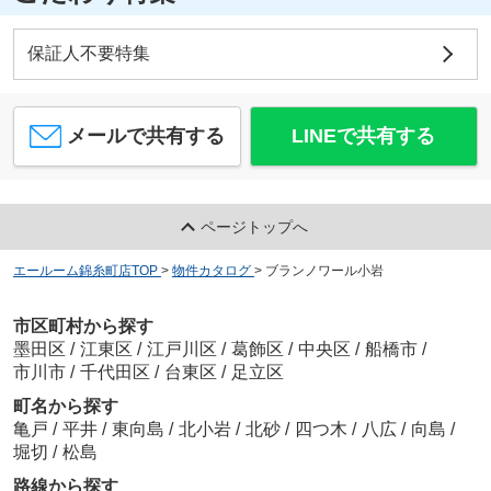
保証人不要特集
メールで共有する
LINEで共有する
ページトップへ
エールーム錦糸町店TOP
>
物件カタログ
>
ブランノワール小岩
市区町村から探す
墨田区
/
江東区
/
江戸川区
/
葛飾区
/
中央区
/
船橋市
/
市川市
/
千代田区
/
台東区
/
足立区
町名から探す
亀戸
/
平井
/
東向島
/
北小岩
/
北砂
/
四つ木
/
八広
/
向島
/
堀切
/
松島
路線から探す