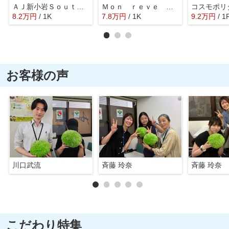
ＡＪ新小岩ＳｏｕｔｈⅠ
Ｍｏｎ ｒｅｖｅ Ｎｏｌｄ
コスモポリ
8.2
万
円
/ 1K
7.8
万
円
/ 1K
9.2
万
円
/ 1
お客様の声
川口武流
斉藤 玲奈
斉藤 玲奈
こだわり特集