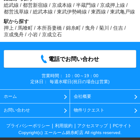
総武線
/
都営新宿線
/
京成本線
/
半蔵門線
/
京成押上線
/
都営浅草線
/
総武本線
/
東武伊勢崎線
/
東西線
/
東武亀戸線
駅から探す
押上
/
馬喰町
/
本所吾妻橋
/
錦糸町
/
曳舟
/
菊川
/
住吉
/
京成曳舟
/
小岩
/
京成立石
電話でお問い合わせ
営業時間：
10：00～19：00
定休日：
毎週水曜日(祝日の場合は営業)
ホーム
会社概要
お問い合わせ
物件リクエスト
プライバシーポリシー
利用規約
アクセスマップ
PCサイト
Copyright(c) エールーム錦糸町店 All rights reserved.