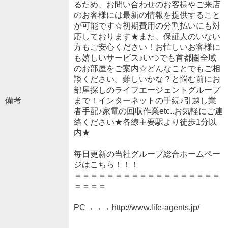
るため、お問い合わせのお客様やご来店
のお客様には最新の情報を提供すること
が可能です☆初期費用の分割払いにも対
応しております★また、保証人のいない
方もご安心ください！お忙しいお客様に
も嬉しいサービス♪いつでも首都圏全域
のお部屋をご案内☆どんなことでもご相
談ください。難しいかな？と悩む前にお
部屋探しのライフエージェントグループ
備考
まで！インターネットの手続♪引越し業
者手配♪家電の回収作業etc..お気軽にご連
絡ください★各線主要駅より徒歩1分以
内★
毎日更新の当社グループ総合ホームペー
ジはこちら！！！
＝＝＝＝＝＝＝＝＝＝＝＝＝＝＝＝＝＝
＝＝＝＝
PC→→→ http://www.life-agents.jp/