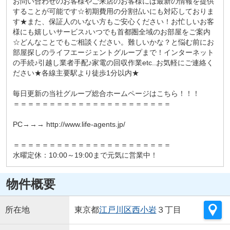
お問い合わせのお客様やご来店のお客様には最新の情報を提供
することが可能です☆初期費用の分割払いにも対応しておりま
す★また、保証人のいない方もご安心ください！お忙しいお客
様にも嬉しいサービス♪いつでも首都圏全域のお部屋をご案内
☆どんなことでもご相談ください。難しいかな？と悩む前にお
部屋探しのライフエージェントグループまで！インターネット
の手続♪引越し業者手配♪家電の回収作業etc..お気軽にご連絡く
ださい★各線主要駅より徒歩1分以内★
毎日更新の当社グループ総合ホームページはこちら！！！
＝＝＝＝＝＝＝＝＝＝＝＝＝＝＝＝＝＝＝＝＝＝
PC→→→ http://www.life-agents.jp/
＝＝＝＝＝＝＝＝＝＝＝＝＝＝＝＝＝＝＝＝＝＝
水曜定休：10:00～19:00まで元気に営業中！
物件概要
所在地
東京都
江戸川区
西小岩
３丁目