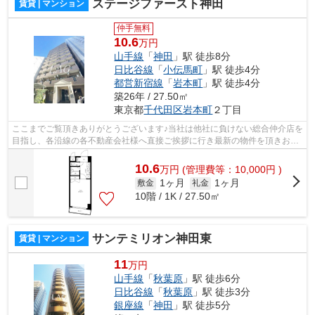
ステージファースト神田
賃貸 | マンション
仲手無料
10.6
万円
山手線
「
神田
」駅 徒歩8分
日比谷線
「
小伝馬町
」駅 徒歩4分
都営新宿線
「
岩本町
」駅 徒歩4分
築26年 / 27.50㎡
東京都
千代田区
岩本町
２丁目
ここまでご覧頂きありがとうございます♪当社は他社に負けない総合仲介店を
目指し、各沿線の各不動産会社様へ直接ご挨拶に行き最新の物件を頂きお客
様へ提供しております！最新の情報は...
10.6
万
円
(管理費等：10,000円 )
1ヶ月
1ヶ月
敷金
礼金
10階 / 1K / 27.50㎡
サンテミリオン神田東
賃貸 | マンション
11
万円
山手線
「
秋葉原
」駅 徒歩6分
日比谷線
「
秋葉原
」駅 徒歩3分
銀座線
「
神田
」駅 徒歩5分