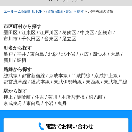
エールーム錦糸町店TOP
>
(賃貸)路線・駅から探す
>
JR中央線の賃貸
市区町村から探す
墨田区
/
江東区
/
江戸川区
/
葛飾区
/
中央区
/
船橋市
/
市川市
/
千代田区
/
台東区
/
足立区
町名から探す
亀戸
/
平井
/
東向島
/
北砂
/
北小岩
/
八広
/
四つ木
/
大島
/
新川
/
堀切
路線から探す
総武線
/
都営新宿線
/
京成本線
/
半蔵門線
/
京成押上線
/
都営浅草線
/
総武本線
/
東武伊勢崎線
/
東西線
/
東武亀戸線
駅から探す
押上
/
馬喰町
/
住吉
/
菊川
/
本所吾妻橋
/
錦糸町
/
京成曳舟
/
東向島
/
小岩
/
曳舟
電話でお問い合わせ