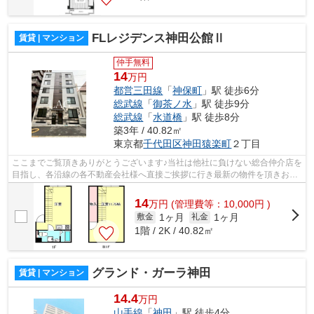
FLレジデンス神田公館Ⅱ
賃貸 | マンション
仲手無料
14
万円
都営三田線
「
神保町
」駅 徒歩6分
総武線
「
御茶ノ水
」駅 徒歩9分
総武線
「
水道橋
」駅 徒歩8分
築3年 / 40.82㎡
東京都
千代田区
神田猿楽町
２丁目
ここまでご覧頂きありがとうございます♪当社は他社に負けない総合仲介店を
目指し、各沿線の各不動産会社様へ直接ご挨拶に行き最新の物件を頂きお客
様へ提供しております！最新の情報は...
14
万
円
(管理費等：10,000円 )
1ヶ月
1ヶ月
敷金
礼金
1階 / 2K / 40.82㎡
グランド・ガーラ神田
賃貸 | マンション
14.4
万円
山手線
「
神田
」駅 徒歩4分