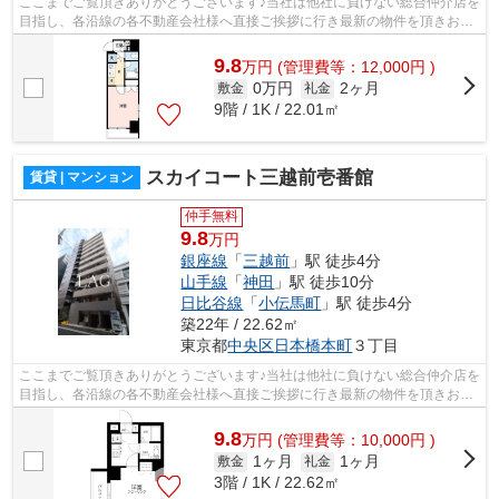
ここまでご覧頂きありがとうございます♪当社は他社に負けない総合仲介店を
目指し、各沿線の各不動産会社様へ直接ご挨拶に行き最新の物件を頂きお客
様へ提供しております！最新の情報は...
9.8
万
円
(管理費等：12,000円 )
0万円
2ヶ月
敷金
礼金
9階 / 1K / 22.01㎡
スカイコート三越前壱番館
賃貸 | マンション
仲手無料
9.8
万円
銀座線
「
三越前
」駅 徒歩4分
山手線
「
神田
」駅 徒歩10分
日比谷線
「
小伝馬町
」駅 徒歩4分
築22年 / 22.62㎡
東京都
中央区
日本橋本町
３丁目
ここまでご覧頂きありがとうございます♪当社は他社に負けない総合仲介店を
目指し、各沿線の各不動産会社様へ直接ご挨拶に行き最新の物件を頂きお客
様へ提供しております！最新の情報は...
9.8
万
円
(管理費等：10,000円 )
1ヶ月
1ヶ月
敷金
礼金
3階 / 1K / 22.62㎡