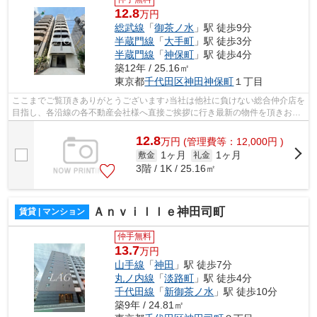
12.8
万円
総武線
「
御茶ノ水
」駅 徒歩9分
半蔵門線
「
大手町
」駅 徒歩3分
半蔵門線
「
神保町
」駅 徒歩4分
築12年 / 25.16㎡
東京都
千代田区
神田神保町
１丁目
ここまでご覧頂きありがとうございます♪当社は他社に負けない総合仲介店を
目指し、各沿線の各不動産会社様へ直接ご挨拶に行き最新の物件を頂きお客
様へ提供しております！最新の情報は...
12.8
万
円
(管理費等：12,000円 )
1ヶ月
1ヶ月
敷金
礼金
3階 / 1K / 25.16㎡
Ａｎｖｉｌｌｅ神田司町
賃貸 | マンション
仲手無料
13.7
万円
山手線
「
神田
」駅 徒歩7分
丸ノ内線
「
淡路町
」駅 徒歩4分
千代田線
「
新御茶ノ水
」駅 徒歩10分
築9年 / 24.81㎡