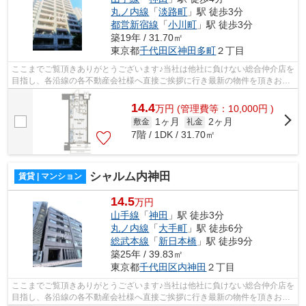
丸ノ内線
「
淡路町
」駅 徒歩3分
都営新宿線
「
小川町
」駅 徒歩3分
築19年 / 31.70㎡
東京都
千代田区
神田多町
２丁目
ここまでご覧頂きありがとうございます♪当社は他社に負けない総合仲介店を
目指し、各沿線の各不動産会社様へ直接ご挨拶に行き最新の物件を頂きお客
様へ提供しております！最新の情報は...
14.4
万
円
(管理費等：10,000円 )
1ヶ月
2ヶ月
敷金
礼金
7階 / 1DK / 31.70㎡
シャルム内神田
賃貸 | マンション
14.5
万円
山手線
「
神田
」駅 徒歩3分
丸ノ内線
「
大手町
」駅 徒歩6分
総武本線
「
新日本橋
」駅 徒歩9分
築25年 / 39.83㎡
東京都
千代田区
内神田
２丁目
ここまでご覧頂きありがとうございます♪当社は他社に負けない総合仲介店を
目指し、各沿線の各不動産会社様へ直接ご挨拶に行き最新の物件を頂きお客