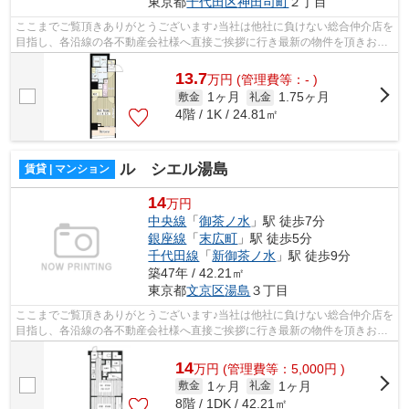
東京都
千代田区
神田司町
２丁目
ここまでご覧頂きありがとうございます♪当社は他社に負けない総合仲介店を
目指し、各沿線の各不動産会社様へ直接ご挨拶に行き最新の物件を頂きお客
様へ提供しております！最新の情報は...
13.7
万
円
(管理費等：- )
1ヶ月
1.75ヶ月
敷金
礼金
4階 / 1K / 24.81㎡
ル シエル湯島
賃貸 | マンション
14
万円
中央線
「
御茶ノ水
」駅 徒歩7分
銀座線
「
末広町
」駅 徒歩5分
千代田線
「
新御茶ノ水
」駅 徒歩9分
築47年 / 42.21㎡
東京都
文京区
湯島
３丁目
ここまでご覧頂きありがとうございます♪当社は他社に負けない総合仲介店を
目指し、各沿線の各不動産会社様へ直接ご挨拶に行き最新の物件を頂きお客
様へ提供しております！最新の情報は...
14
万
円
(管理費等：5,000円 )
1ヶ月
1ヶ月
敷金
礼金
8階 / 1DK / 42.21㎡