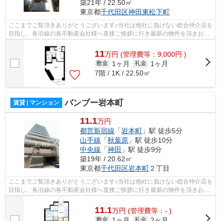
築21年 / 22.50㎡
東京都
千代田区
神田東松下町
ここまでご覧頂きありがとうございます♪当社は他社に負けない総合仲介店を
目指し、各沿線の各不動産会社様へ直接ご挨拶に行き最新の物件を頂きお客
様へ提供しております！最新の情報は...
11
万
円
(管理費等：9,000円 )
1ヶ月
1ヶ月
敷金
礼金
7階 / 1K / 22.50㎡
バンブー岩本町
賃貸 | マンション
11.1
万円
都営新宿線
「
岩本町
」駅 徒歩5分
山手線
「
秋葉原
」駅 徒歩10分
中央線
「
神田
」駅 徒歩9分
築19年 / 20.62㎡
東京都
千代田区
岩本町
２丁目
ここまでご覧頂きありがとうございます♪当社は他社に負けない総合仲介店を
目指し、各沿線の各不動産会社様へ直接ご挨拶に行き最新の物件を頂きお客
様へ提供しております！最新の情報は...
11.1
万
円
(管理費等：- )
1ヶ月
2ヶ月
敷金
礼金