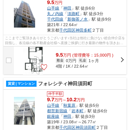
9.5
万円
山手線
「
神田
」駅 徒歩6分
丸ノ内線
「
淡路町
」駅 徒歩3分
千代田線
「
新御茶ノ水
」駅 徒歩9分
築21年 / 22.64㎡
東京都
千代田区
神田多町
２丁目
ここまでご覧頂きありがとうございます♪当社は他社に負けない総合仲介店を
目指し、各沿線の各不動産会社様へ直接ご挨拶に行き最新の物件を頂きお客
様へ提供しております！最新の情報は...
9.5
万
円
(管理費等：15,000円 )
0万円
1ヶ月
敷金
礼金
4階 / 1K / 22.64㎡
フォレシティ神田須田町
賃貸 | マンション
仲手半額
9.7
10.2
万円～
万円
山手線
「
秋葉原
」駅 徒歩5分
都営新宿線
「
岩本町
」駅 徒歩6分
銀座線
「
神田
」駅 徒歩3分
築19年 / 23.08㎡～26.77㎡
東京都
千代田区
神田須田町
２丁目