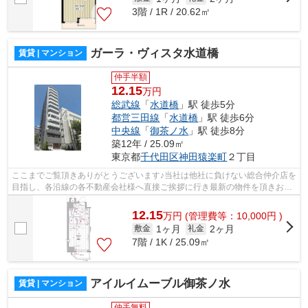
3階 / 1R / 20.62㎡
ガーラ・ヴィスタ水道橋
賃貸 | マンション
仲手半額
12.15
万円
総武線
「
水道橋
」駅 徒歩5分
都営三田線
「
水道橋
」駅 徒歩6分
中央線
「
御茶ノ水
」駅 徒歩8分
築12年 / 25.09㎡
東京都
千代田区
神田猿楽町
２丁目
ここまでご覧頂きありがとうございます♪当社は他社に負けない総合仲介店を
目指し、各沿線の各不動産会社様へ直接ご挨拶に行き最新の物件を頂きお客
様へ提供しております！最新の情報は...
12.15
万
円
(管理費等：10,000円 )
1ヶ月
2ヶ月
敷金
礼金
7階 / 1K / 25.09㎡
アイルイムーブル御茶ノ水
賃貸 | マンション
仲手無料