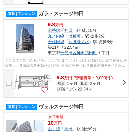
ガラ・ステージ神田
賃貸 | マンション
9.8
万円
山手線
「
神田
」駅 徒歩5分
丸ノ内線
「
淡路町
」駅 徒歩2分
千代田線
「
新御茶ノ水
」駅 徒歩8分
築21年 / 22.54㎡
東京都
千代田区
神田須田町
１丁目
ここまでご覧頂きありがとうございます♪当社は他社に負けない総合仲介店を
目指し、各沿線の各不動産会社様へ直接ご挨拶に行き最新の物件を頂きお客
様へ提供しております！最新の情報は...
9.8
万
円
(管理費等：9,000円 )
1ヶ月
2ヶ月
敷金
礼金
10階 / 1K / 22.54㎡
ヴェルステージ神田
賃貸 | マンション
仲手半額
10
万円
山手線
「
神田
」駅 徒歩9分