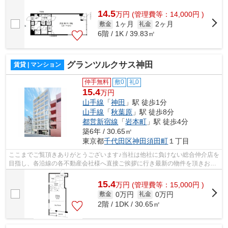
様へ提供しております！最新の情報は...
14.5
万
円
(管理費等：14,000円 )
1ヶ月
2ヶ月
敷金
礼金
6階 / 1K / 39.83㎡
グランツルクサス神田
賃貸 | マンション
仲手無料
敷0
礼0
15.4
万円
山手線
「
神田
」駅 徒歩1分
山手線
「
秋葉原
」駅 徒歩8分
都営新宿線
「
岩本町
」駅 徒歩4分
築6年 / 30.65㎡
東京都
千代田区
神田須田町
１丁目
ここまでご覧頂きありがとうございます♪当社は他社に負けない総合仲介店を
目指し、各沿線の各不動産会社様へ直接ご挨拶に行き最新の物件を頂きお客
様へ提供しております！最新の情報は...
15.4
万
円
(管理費等：15,000円 )
0万円
0万円
敷金
礼金
2階 / 1DK / 30.65㎡