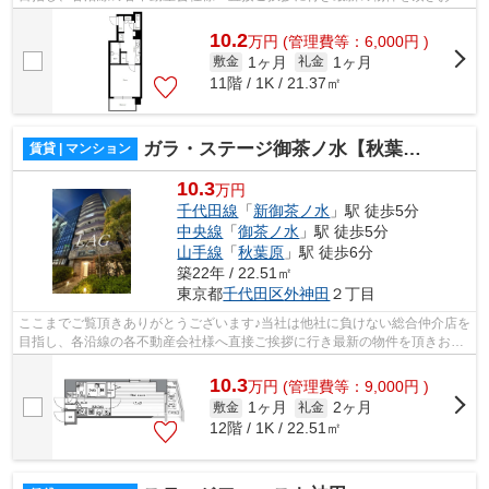
様へ提供しております！最新の情報は...
10.2
万
円
(管理費等：6,000円 )
1ヶ月
1ヶ月
敷金
礼金
11階 / 1K / 21.37㎡
ガラ・ステージ御茶ノ水【秋葉原】
賃貸 | マンション
10.3
万円
千代田線
「
新御茶ノ水
」駅 徒歩5分
中央線
「
御茶ノ水
」駅 徒歩5分
山手線
「
秋葉原
」駅 徒歩6分
築22年 / 22.51㎡
東京都
千代田区
外神田
２丁目
ここまでご覧頂きありがとうございます♪当社は他社に負けない総合仲介店を
目指し、各沿線の各不動産会社様へ直接ご挨拶に行き最新の物件を頂きお客
様へ提供しております！最新の情報は...
10.3
万
円
(管理費等：9,000円 )
1ヶ月
2ヶ月
敷金
礼金
12階 / 1K / 22.51㎡