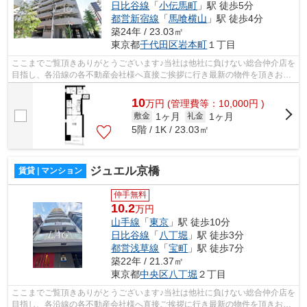
日比谷線
「
小伝馬町
」駅 徒歩5分
都営新宿線
「
馬喰横山
」駅 徒歩4分
築24年 / 23.03㎡
東京都
千代田区
岩本町
１丁目
ここまでご覧頂きありがとうございます♪当社は他社に負けない総合仲介店を
目指し、各沿線の各不動産会社様へ直接ご挨拶に行き最新の物件を頂きお客
様へ提供しております！最新の情報は...
10
万
円
(管理費等：10,000円 )
1ヶ月
1ヶ月
敷金
礼金
5階 / 1K / 23.03㎡
ジュエル京橋
賃貸 | マンション
仲手無料
10.2
万円
山手線
「
東京
」駅 徒歩10分
日比谷線
「
八丁堀
」駅 徒歩3分
都営浅草線
「
宝町
」駅 徒歩7分
築22年 / 21.37㎡
東京都
中央区
八丁堀
２丁目
ここまでご覧頂きありがとうございます♪当社は他社に負けない総合仲介店を
目指し、各沿線の各不動産会社様へ直接ご挨拶に行き最新の物件を頂きお客