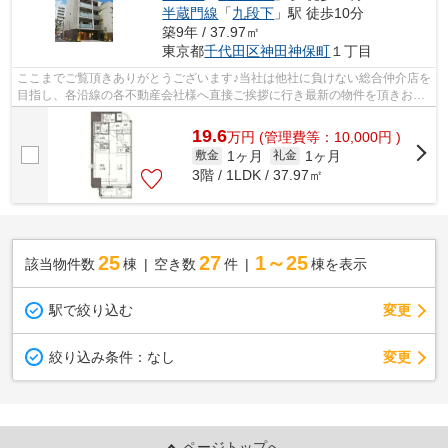
半蔵門線
「
九段下
」駅 徒歩10分
築9年 / 37.97㎡
東京都
千代田区
神田神保町
１丁目
ここまでご覧頂きありがとうございます♪当社は他社に負けない総合仲介店を
目指し、各沿線の各不動産会社様へ直接ご挨拶に行き最新の物件を頂きお客
様へ提供しております！最新の情報は...
19.6
万
円
(管理費等：10,000円 )
1ヶ月
1ヶ月
敷金
礼金
3階 / 1LDK / 37.97㎡
25
27
1～25
該当物件数
棟
空き数
件
棟を表示
駅で絞り込む
変更
変更
絞り込み条件：
なし
ページトップへ