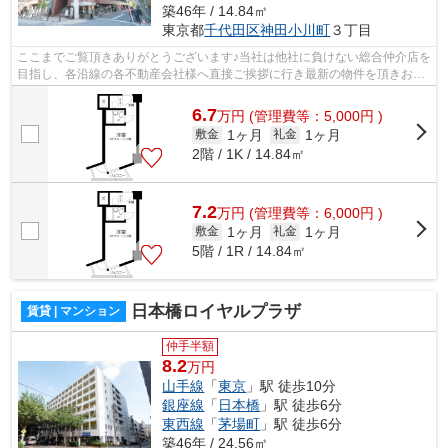
築46年 / 14.84㎡
東京都
千代田区
神田小川町
３丁目
ここまでご覧頂きありがとうございます♪当社は他社に負けない総合仲介店を
目指し、各沿線の各不動産会社様へ直接ご挨拶に行き最新の物件を頂きお客
様へ提供しております！最新の情報は...
6.7
万
円
(管理費等：5,000円 )
1ヶ月
1ヶ月
敷金
礼金
2階 / 1K / 14.84㎡
7.2
万
円
(管理費等：6,000円 )
1ヶ月
1ヶ月
敷金
礼金
5階 / 1R / 14.84㎡
日本橋ロイヤルプラザ
賃貸 | マンション
仲手半額
8.2
万円
山手線
「
東京
」駅 徒歩10分
銀座線
「
日本橋
」駅 徒歩6分
東西線
「
茅場町
」駅 徒歩6分
築46年 / 24.56㎡