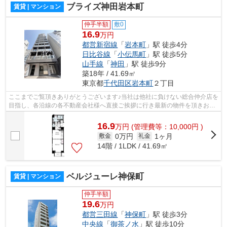
ブライズ神田岩本町
賃貸 | マンション
仲手半額
敷0
16.9
万円
都営新宿線
「
岩本町
」駅 徒歩4分
日比谷線
「
小伝馬町
」駅 徒歩5分
山手線
「
神田
」駅 徒歩9分
築18年 / 41.69㎡
東京都
千代田区
岩本町
２丁目
ここまでご覧頂きありがとうございます♪当社は他社に負けない総合仲介店を
目指し、各沿線の各不動産会社様へ直接ご挨拶に行き最新の物件を頂きお客
様へ提供しております！最新の情報は...
16.9
万
円
(管理費等：10,000円 )
0万円
1ヶ月
敷金
礼金
14階 / 1LDK / 41.69㎡
ベルジューレ神保町
賃貸 | マンション
仲手半額
19.6
万円
都営三田線
「
神保町
」駅 徒歩3分
中央線
「
御茶ノ水
」駅 徒歩10分