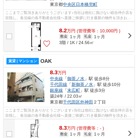
東京都
中央区
日本橋兜町
ここまでご覧頂きありがとうございます♪当社は他社に負けない総合仲介店を
目指し、各沿線の各不動産会社様へ直接ご挨拶に行き最新の物件を頂きお客
様へ提供しております！最新の情報は...
8.2
万
円
(管理費等：10,000円 )
1ヶ月
1ヶ月
敷金
礼金
3階 / 1K / 24.56㎡
OAK
賃貸 | マンション
8.3
万円
中央線
「
御茶ノ水
」駅 徒歩8分
千代田線
「
新御茶ノ水
」駅 徒歩10分
銀座線
「
末広町
」駅 徒歩3分
築24年 / 22.03㎡
東京都
千代田区
外神田
２丁目
ここまでご覧頂きありがとうございます♪当社は他社に負けない総合仲介店を
目指し、各沿線の各不動産会社様へ直接ご挨拶に行き最新の物件を頂きお客
様へ提供しております！最新の情報は...
8.3
万
円
(管理費等：- )
1ヶ月
1ヶ月
敷金
礼金