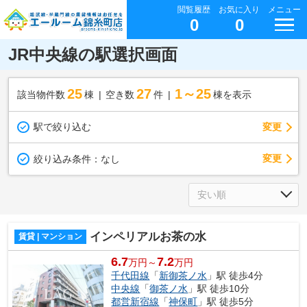
閲覧履歴
お気に入り
メニュー
0
0
JR中央線の駅選択画面
25
27
1～25
該当物件数
棟
空き数
件
棟を表示
駅で絞り込む
変更
変更
絞り込み条件：
なし
インペリアルお茶の水
賃貸 | マンション
6.7
7.2
万円～
万円
千代田線
「
新御茶ノ水
」駅 徒歩4分
中央線
「
御茶ノ水
」駅 徒歩10分
都営新宿線
「
神保町
」駅 徒歩5分