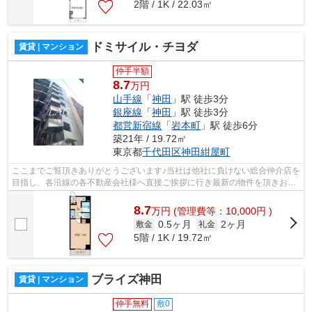
2階 / 1K / 22.03㎡
ドミサイル・チヨダ
賃貸 | マンション
仲手半額
8.7
万円
山手線
「
神田
」駅 徒歩3分
銀座線
「
神田
」駅 徒歩3分
都営新宿線
「
岩本町
」駅 徒歩6分
築21年 / 19.72㎡
東京都
千代田区
神田紺屋町
ここまでご覧頂きありがとうございます♪当社は他社に負けない総合仲介店を
目指し、各沿線の各不動産会社様へ直接ご挨拶に行き最新の物件を頂きお客
様へ提供しております！最新の情報は...
8.7
万
円
(管理費等：10,000円 )
0.5ヶ月
2ヶ月
敷金
礼金
5階 / 1K / 19.72㎡
ブライズ神田
賃貸 | マンション
仲手無料
敷0