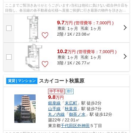
ここまでご覧頂きありがとうございます♪当社は他社に負けない総合仲介店を
目指し、各沿線の各不動産会社様へ直接ご挨拶に行き最新の物件を頂きお客
様へ提供しております！最新の情報は...
9.7
万
円
(管理費等：7,000円 )
1ヶ月
1ヶ月
敷金
礼金
2階 / 1K / 23.08㎡
10.2
万
円
(管理費等：7,000円 )
1ヶ月
1ヶ月
敷金
礼金
3階 / 1K / 26.77㎡
スカイコート秋葉原
賃貸 | マンション
仲手半額
敷0
9.8
万円
銀座線
「
末広町
」駅 徒歩2分
山手線
「
秋葉原
」駅 徒歩7分
丸ノ内線
「
御茶ノ水
」駅 徒歩12分
築22年 / 22.01㎡
東京都
千代田区
外神田
５丁目